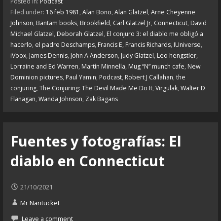
Posted in:
Podcast
Filed under:
16 feb 1981
,
Alan Bono
,
Alan Glatzel
,
Arne Cheyenne
Johnson
,
Bantam books
,
Brookfield
,
Carl Glatzel Jr
,
Connecticut
,
David
Michael Glatzel
,
Deborah Glatzel
,
El conjuro 3: el diablo me obligó a
hacerlo
,
el padre Deschamps
,
Francis E
,
Francis Richards
,
IUniverse
,
iVoox
,
James Dennis
,
John A Anderson
,
Judy Glatzel
,
Leo hengstler
,
Lorraine and Ed Warren
,
Martín Minnella
,
Mug “N” munch cafe
,
New
Dominion pictures
,
Paul Yamin
,
Podcast
,
Robert J Callahan
,
the
conjuring
,
The Conjuring: The Devil Made Me Do It
,
Virgulak
,
Walter D
Flanagan
,
Wanda Johnson
,
Zak Bagans
Fuentes y fotografías: El
diablo en Connecticut
21/10/2021
Mr Nantucket
Leave a comment