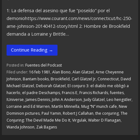
1: La defensa del asesino que fue “poseído” por el
demoniohttps://www.courant.com/news/connecticut/hc-250-
arne-johnson-20140412-story.html 2: Hombre de Brookfield
demanda a Lorraine y Brittle…
Continue Reading →
Posted in:
Fuentes del Podcast
Filed under:
16 feb 1981
,
Alan Bono
,
Alan Glatzel
,
Arne Cheyenne
Johnson
,
Bantam books
,
Brookfield
,
Carl Glatzel Jr
,
Connecticut
,
David
Michael Glatzel
,
Deborah Glatzel
,
El conjuro 3: el diablo me obligó a
hacerlo
,
el padre Deschamps
,
Francis E
,
Francis Richards
,
fuentes
,
IUniverse
,
James Dennis
,
John A Anderson
,
Judy Glatzel
,
Leo hengstler
,
Lorraine and Ed Warren
,
Martín Minnella
,
Mug “N” munch cafe
,
New
Dominion pictures
,
Paul Yamin
,
Robert J Callahan
,
the conjuring
,
The
Conjuring: The Devil Made Me Do It
,
Virgulak
,
Walter D Flanagan
,
Wanda Johnson
,
Zak Bagans