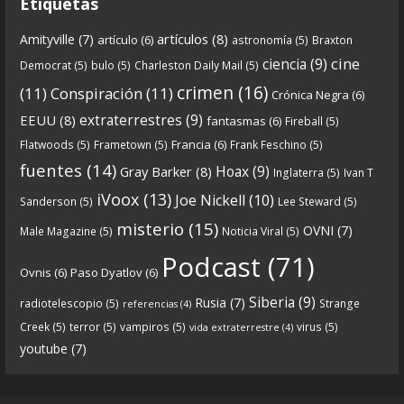
Etiquetas
artículos
(8)
Amityville
(7)
artículo
(6)
astronomía
(5)
Braxton
6
0
View on facebook
cine
ciencia
(9)
Democrat
(5)
bulo
(5)
Charleston Daily Mail
(5)
Crónicas de Nantucket
crimen
(16)
(11)
Conspiración
(11)
Crónica Negra
(6)
5 years ago
extraterrestres
(9)
EEUU
(8)
fantasmas
(6)
Fireball
(5)
Francia
(6)
Flatwoods
(5)
Frametown
(5)
Frank Feschino
(5)
Descargar
fuentes
(14)
Hoax
(9)
Gray Barker
(8)
Inglaterra
(5)
Ivan T
https://www.ivoox.com/cdn-6x05-8211-qanon-
iVoox
(13)
Joe Nickell
(10)
Sanderson
(5)
Lee Steward
(5)
parte-1-origenes-audios-mp3_rf_67157433_1.html
misterio
(15)
OVNI
(7)
Male Magazine
(5)
Noticia Viral
(5)
Tras una exhaustiva investigación en los orígenes
Podcast
(71)
Ovnis
(6)
Paso Dyatlov
(6)
y desarrollo de Qanon, la madre de todas las
...
See
Siberia
(9)
Rusia
(7)
radiotelescopio
(5)
Strange
referencias
(4)
more
Creek
(5)
terror
(5)
vampiros
(5)
virus
(5)
vida extraterrestre
(4)
youtube
(7)
9
1
View on facebook