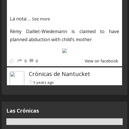
03250601985?s=19
La nota:
...
See more
Rémy Daillet-Wiedemann is claimed to have
planned abduction with child’s mother
0
0
View on facebook
Crónicas de Nantucket
5 years ago
Descarga el nuevo programa
https://www.ivoox.com/cdn-6x07-8211-qanon-
Las Crónicas
parte-3-liarla-parda-audios-
mp3_rf_68083323_1.html
L
a