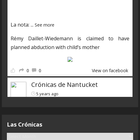
03250601985?s=19
La nota:
...
See more
Rémy Daillet-Wiedemann is claimed to have
planned abduction with child’s mother
0
0
View on facebook
Crónicas de Nantucket
5 years ago
Descarga el nuevo programa
https://www.ivoox.com/cdn-6x07-8211-qanon-
Las Crónicas
parte-3-liarla-parda-audios-
mp3_rf_68083323_1.html
L