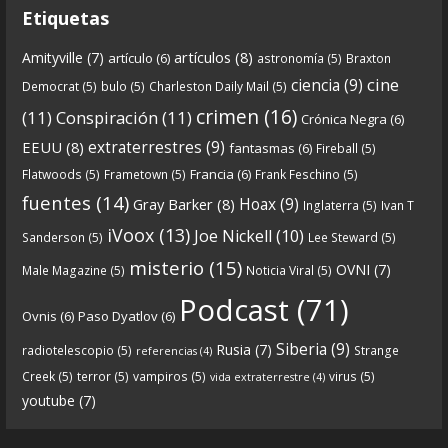
Etiquetas
artículos
(8)
Amityville
(7)
artículo
(6)
astronomía
(5)
Braxton
6
0
View on facebook
cine
ciencia
(9)
Democrat
(5)
bulo
(5)
Charleston Daily Mail
(5)
Crónicas de Nantucket
crimen
(16)
(11)
Conspiración
(11)
Crónica Negra
(6)
5 years ago
extraterrestres
(9)
EEUU
(8)
fantasmas
(6)
Fireball
(5)
Francia
(6)
Flatwoods
(5)
Frametown
(5)
Frank Feschino
(5)
Descargar
fuentes
(14)
Hoax
(9)
Gray Barker
(8)
Inglaterra
(5)
Ivan T
https://www.ivoox.com/cdn-6x05-8211-qanon-
iVoox
(13)
Joe Nickell
(10)
Sanderson
(5)
Lee Steward
(5)
parte-1-origenes-audios-mp3_rf_67157433_1.html
misterio
(15)
OVNI
(7)
Male Magazine
(5)
Noticia Viral
(5)
Tras una exhaustiva investigación en los orígenes
Podcast
(71)
Ovnis
(6)
Paso Dyatlov
(6)
y desarrollo de Qanon, la madre de todas las
...
See
Siberia
(9)
Rusia
(7)
radiotelescopio
(5)
Strange
referencias
(4)
more
Creek
(5)
terror
(5)
vampiros
(5)
virus
(5)
vida extraterrestre
(4)
youtube
(7)
9
1
View on facebook