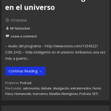
en el universo
17/10/2016
Mr Nantucket
Leave a comment
– Audio del programa – http://www.ivoox.com/13345221
CdN 2×02 – Vida inteligente en el universo Arribamos una vez
más a puerto…
Continue Reading →
Posted in:
Podcast
Filed under:
astronomía
,
debate
,
divulgación
,
extraterrestre
,
Fermi
,
Fisica
,
Humanoide
,
marcianos
,
Masillas Alienígenas
,
Podcast
,
SETI