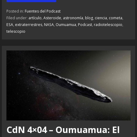
Posted in:
Fuentes del Podcast
Filed under:
artículo
,
Asteroide
,
astronomía
,
blog
,
ciencia
,
cometa
,
ESA
,
extraterrestres
,
NASA
,
Oumuamua
,
Podcast
,
radiotelescopio
,
telescopio
CdN 4×04 – Oumuamua: El