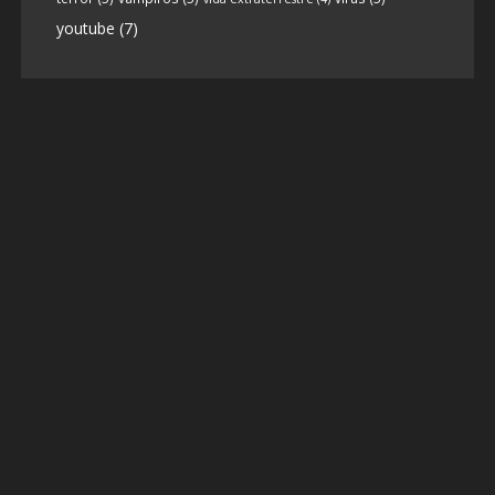
youtube
(7)
9
1
View on facebook
«
‹
›
»
1
of
13