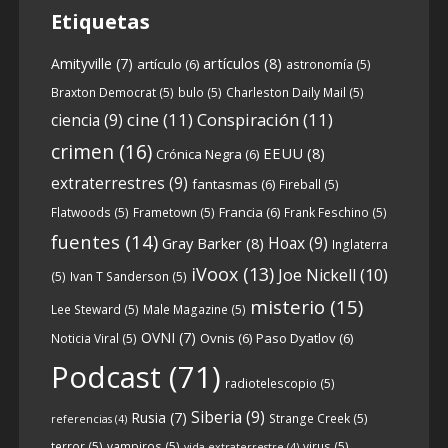
Etiquetas
artículos
(8)
Amityville
(7)
artículo
(6)
astronomía
(5)
6
0
View on facebook
Braxton Democrat
(5)
bulo
(5)
Charleston Daily Mail
(5)
cine
(11)
Conspiración
(11)
ciencia
(9)
Crónicas de Nantucket
crimen
(16)
EEUU
(8)
Crónica Negra
(6)
5 years ago
extraterrestres
(9)
fantasmas
(6)
Fireball
(5)
Francia
(6)
Flatwoods
(5)
Frametown
(5)
Frank Feschino
(5)
Descargar
fuentes
(14)
Hoax
(9)
Gray Barker
(8)
Inglaterra
https://www.ivoox.com/cdn-6x05-8211-
iVoox
(13)
Joe Nickell
(10)
qanon-parte-1-origenes-audios-
(5)
Ivan T Sanderson
(5)
mp3_rf_67157433_1.html
misterio
(15)
Lee Steward
(5)
Male Magazine
(5)
OVNI
(7)
Ovnis
(6)
Paso Dyatlov
(6)
Noticia Viral
(5)
Tras una exhaustiva investigación en los
Podcast
(71)
radiotelescopio
(5)
orígenes y desarrollo de Qanon, la madre
de todas las
...
Siberia
(9)
See more
Rusia
(7)
Strange Creek
(5)
referencias
(4)
terror
(5)
vampiros
(5)
virus
(5)
vida extraterrestre
(4)