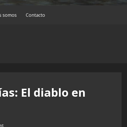
s somos
Contacto
as: El diablo en
nt