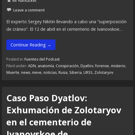
Mr Nantucket
Leave a comment
El experto Sergey Nikitin llevando a cabo una “superposición
de cráneo”. El 12 de abril en el cementerio de Ivanovskoe…
Continue Reading →
Posted in:
Fuentes del Podcast
Filed under:
ADN
,
anatomía
,
Conspiración
,
Dyatlov
,
forense
,
misterio
,
Muerte
,
news
,
nieve
,
noticias
,
Rusia
,
Siberia
,
URSS
,
Zolotaryov
Caso Paso Dyatlov:
Exhumación de Zolotaryov
en el cementerio de
Ivanovskoe de