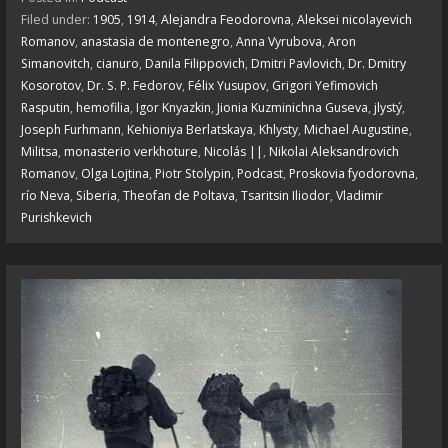
Filed under:
1905
,
1914
,
Alejandra Feodorovna
,
Aleksei nicolayevich
Romanov
,
anastasia de montenegro
,
Anna Vyrubova
,
Aron
Simanovitch
,
cianuro
,
Danila Filippovich
,
Dmitri Pavlovich
,
Dr. Dmitry
Kosorotov
,
Dr. S. P. Fedorov
,
Félix Yusupov
,
Grigori Yefimovich
Rasputin
,
hemofilia
,
Igor Knyazkin
,
Jionia Kuzminichna Guseva
,
jlystý
,
Joseph Furhmann
,
Kehioniya Berlatskaya
,
Khlysty
,
Michael Augustine
,
Militsa
,
monasterio verkhoture
,
Nicolás ||
,
Nikolai Aleksandrovich
Romanov
,
Olga Lojtina
,
Piotr Stolypin
,
Podcast
,
Proskovia fyodorovna
,
río Neva
,
Siberia
,
Theofan de Poltava
,
Tsaritsin Iliodor
,
Vladimir
Purishkevich