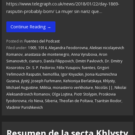
https://www.telegraph.co.uk/news/2018/01/22/day-1869-
rasputin-probably-born/ La mujer sin nariz que…
Continue Reading →
Posted in:
Fuentes del Podcast
Filed under:
1905
,
1914
,
Alejandra Feodorovna
,
Aleksei nicolayevich
Romanov
,
anastasia de montenegro
,
Anna Vyrubova
,
Aron
Simanovitch
,
cianuro
,
Danila Filippovich
,
Dmitri Pavlovich
,
Dr. Dmitry
Kosorotov
,
Dr. S. P. Fedorov
,
Félix Yusupov
,
fuentes
,
Grigori
Yefimovich Rasputin
,
hemofilia
,
Igor Knyazkin
,
Jionia Kuzminichna
Guseva
,
jlystý
,
Joseph Furhmann
,
Kehioniya Berlatskaya
,
Khlysty
,
Michael Augustine
,
Militsa
,
monasterio verkhoture
,
Nicolás ||
,
Nikolai
Aleksandrovich Romanov
,
Olga Lojtina
,
Piotr Stolypin
,
Proskovia
fyodorovna
,
río Neva
,
Siberia
,
Theofan de Poltava
,
Tsaritsin Iliodor
,
Vladimir Purishkevich
Resumen de la secta Khlysty