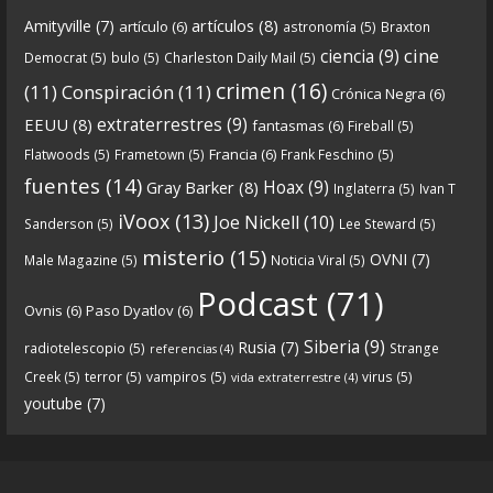
artículos
(8)
Amityville
(7)
artículo
(6)
astronomía
(5)
Braxton
6
0
View on facebook
cine
ciencia
(9)
Democrat
(5)
bulo
(5)
Charleston Daily Mail
(5)
Crónicas de Nantucket
crimen
(16)
(11)
Conspiración
(11)
Crónica Negra
(6)
5 years ago
extraterrestres
(9)
EEUU
(8)
fantasmas
(6)
Fireball
(5)
Francia
(6)
Flatwoods
(5)
Frametown
(5)
Frank Feschino
(5)
Descargar
fuentes
(14)
Hoax
(9)
Gray Barker
(8)
Inglaterra
(5)
Ivan T
https://www.ivoox.com/cdn-6x05-8211-qanon-
iVoox
(13)
Joe Nickell
(10)
Sanderson
(5)
Lee Steward
(5)
parte-1-origenes-audios-mp3_rf_67157433_1.html
misterio
(15)
OVNI
(7)
Male Magazine
(5)
Noticia Viral
(5)
Tras una exhaustiva investigación en los orígenes
Podcast
(71)
Ovnis
(6)
Paso Dyatlov
(6)
y desarrollo de Qanon, la madre de todas las
...
See
Siberia
(9)
Rusia
(7)
radiotelescopio
(5)
Strange
referencias
(4)
more
Creek
(5)
terror
(5)
vampiros
(5)
virus
(5)
vida extraterrestre
(4)
youtube
(7)
9
1
View on facebook
«
‹
›
»
1
of
13