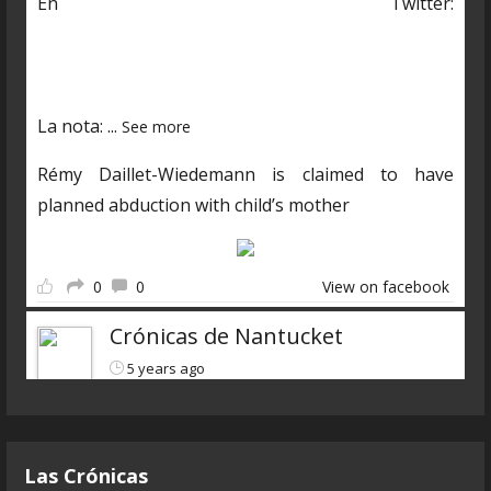
En Twitter:
https://twitter.com/CDNantucket/status/13848482
03250601985?s=19
La nota:
...
See more
Rémy Daillet-Wiedemann is claimed to have
planned abduction with child’s mother
0
0
View on facebook
Crónicas de Nantucket
5 years ago
Descarga el nuevo programa
https://www.ivoox.com/cdn-6x07-8211-qanon-
Las Crónicas
parte-3-liarla-parda-audios-