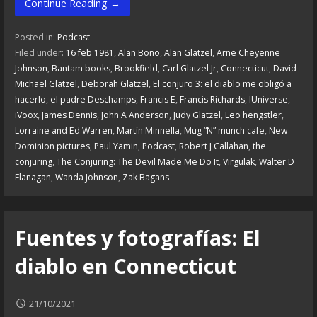
Continue Reading →
Posted in:
Podcast
Filed under:
16 feb 1981
,
Alan Bono
,
Alan Glatzel
,
Arne Cheyenne
Johnson
,
Bantam books
,
Brookfield
,
Carl Glatzel Jr
,
Connecticut
,
David
Michael Glatzel
,
Deborah Glatzel
,
El conjuro 3: el diablo me obligó a
hacerlo
,
el padre Deschamps
,
Francis E
,
Francis Richards
,
IUniverse
,
iVoox
,
James Dennis
,
John A Anderson
,
Judy Glatzel
,
Leo hengstler
,
Lorraine and Ed Warren
,
Martín Minnella
,
Mug “N” munch cafe
,
New
Dominion pictures
,
Paul Yamin
,
Podcast
,
Robert J Callahan
,
the
conjuring
,
The Conjuring: The Devil Made Me Do It
,
Virgulak
,
Walter D
Flanagan
,
Wanda Johnson
,
Zak Bagans
Fuentes y fotografías: El
diablo en Connecticut
21/10/2021