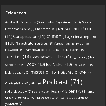
gran
...
See more
Etiquetas
artículos
(8)
Amityville
(7)
artículo
(6)
astronomía
(5)
Braxton
6
0
View on facebook
cine
ciencia
(9)
Democrat
(5)
bulo
(5)
Charleston Daily Mail
(5)
Crónicas de Nantucket
crimen
(16)
(11)
Conspiración
(11)
Crónica Negra
(6)
5 years ago
extraterrestres
(9)
EEUU
(8)
fantasmas
(6)
Fireball
(5)
Francia
(6)
Flatwoods
(5)
Frametown
(5)
Frank Feschino
(5)
Descargar
fuentes
(14)
Hoax
(9)
Gray Barker
(8)
Inglaterra
(5)
Ivan T
https://www.ivoox.com/cdn-6x05-8211-qanon-
iVoox
(13)
Joe Nickell
(10)
Sanderson
(5)
Lee Steward
(5)
parte-1-origenes-audios-mp3_rf_67157433_1.html
misterio
(15)
OVNI
(7)
Male Magazine
(5)
Noticia Viral
(5)
Tras una exhaustiva investigación en los orígenes
Podcast
(71)
Ovnis
(6)
Paso Dyatlov
(6)
y desarrollo de Qanon, la madre de todas las
...
See
Siberia
(9)
Rusia
(7)
radiotelescopio
(5)
Strange
referencias
(4)
more
Creek
(5)
terror
(5)
vampiros
(5)
virus
(5)
vida extraterrestre
(4)
youtube
(7)