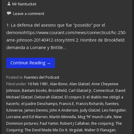
Mr Nantucket
Leave a comment
1: La defensa del asesino que fue “poseído” por el
demoniohttps://www.courant.com/news/connecticut/hc-250-
arne-johnson-20140412-story.html 2: Hombre de Brookfield
demanda a Lorraine y Brittle…
Continue Reading →
Posted in:
Fuentes del Podcast
Filed under:
16 feb 1981
,
Alan Bono
,
Alan Glatzel
,
Arne Cheyenne
Johnson
,
Bantam books
,
Brookfield
,
Carl Glatzel Jr
,
Connecticut
,
David
Michael Glatzel
,
Deborah Glatzel
,
El conjuro 3: el diablo me obligó a
hacerlo
,
el padre Deschamps
,
Francis E
,
Francis Richards
,
fuentes
,
IUniverse
,
James Dennis
,
John A Anderson
,
Judy Glatzel
,
Leo hengstler
,
Lorraine and Ed Warren
,
Martín Minnella
,
Mug “N” munch cafe
,
New
Dominion pictures
,
Paul Yamin
,
Robert J Callahan
,
the conjuring
,
The
Conjuring: The Devil Made Me Do It
,
Virgulak
,
Walter D Flanagan
,