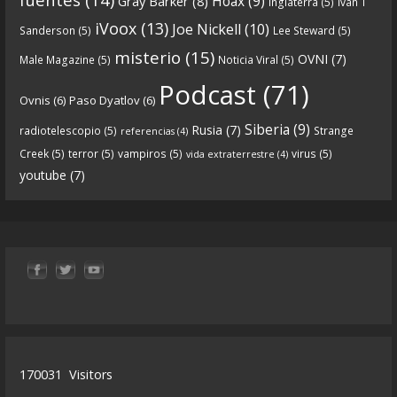
Hoax
(9)
Gray Barker
(8)
Inglaterra
(5)
Ivan T
https://www.ivoox.com/cdn-6x05-8211-qanon-
iVoox
(13)
Joe Nickell
(10)
Sanderson
(5)
Lee Steward
(5)
parte-1-origenes-audios-mp3_rf_67157433_1.html
misterio
(15)
OVNI
(7)
Male Magazine
(5)
Noticia Viral
(5)
Tras una exhaustiva investigación en los orígenes
Podcast
(71)
Ovnis
(6)
Paso Dyatlov
(6)
y desarrollo de Qanon, la madre de todas las
...
See
Siberia
(9)
Rusia
(7)
radiotelescopio
(5)
Strange
referencias
(4)
more
Creek
(5)
terror
(5)
vampiros
(5)
virus
(5)
vida extraterrestre
(4)
youtube
(7)
9
1
View on facebook
«
‹
›
»
1
of
13
170031
Visitors