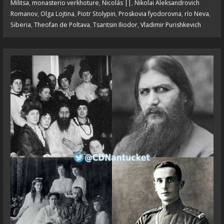
Militsa
,
monasterio verkhoture
,
Nicolás ||
,
Nikolai Aleksandrovich
Romanov
,
Olga Lojtina
,
Piotr Stolypin
,
Proskovia fyodorovna
,
río Neva
,
Siberia
,
Theofan de Poltava
,
Tsaritsin Iliodor
,
Vladimir Purishkevich