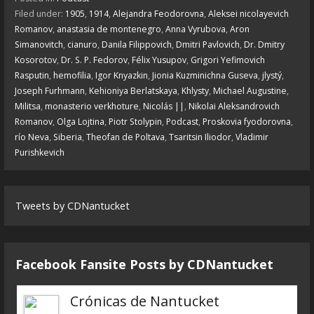
Filed under:
1905
,
1914
,
Alejandra Feodorovna
,
Aleksei nicolayevich
Romanov
,
anastasia de montenegro
,
Anna Vyrubova
,
Aron
Simanovitch
,
cianuro
,
Danila Filippovich
,
Dmitri Pavlovich
,
Dr. Dmitry
Kosorotov
,
Dr. S. P. Fedorov
,
Félix Yusupov
,
Grigori Yefimovich
Rasputin
,
hemofilia
,
Igor Knyazkin
,
Jionia Kuzminichna Guseva
,
jlystý
,
Joseph Furhmann
,
Kehioniya Berlatskaya
,
Khlysty
,
Michael Augustine
,
Militsa
,
monasterio verkhoture
,
Nicolás ||
,
Nikolai Aleksandrovich
Romanov
,
Olga Lojtina
,
Piotr Stolypin
,
Podcast
,
Proskovia fyodorovna
,
río Neva
,
Siberia
,
Theofan de Poltava
,
Tsaritsin Iliodor
,
Vladimir
Purishkevich
Tweets by CDNantucket
Facebook Fansite Posts by ‎CDNantucket
Crónicas de Nantucket