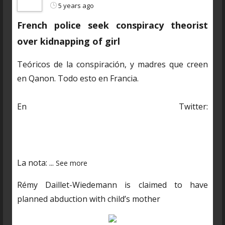
5 years ago
French police seek conspiracy theorist
over kidnapping of girl
Teóricos de la conspiración, y madres que creen
en Qanon. Todo esto en Francia.
En Twitter:
https://twitter.com/CDNantucket/status/13848482
03250601985?s=19
La nota:
...
See more
Rémy Daillet-Wiedemann is claimed to have
planned abduction with child’s mother