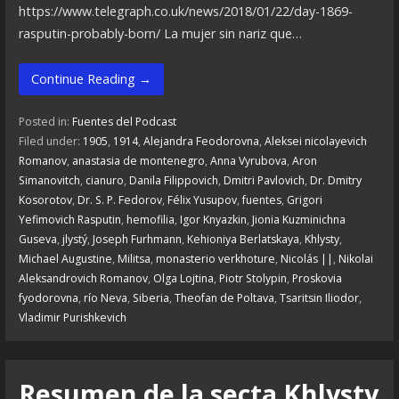
https://www.telegraph.co.uk/news/2018/01/22/day-1869-
rasputin-probably-born/ La mujer sin nariz que…
Continue Reading →
Posted in:
Fuentes del Podcast
Filed under:
1905
,
1914
,
Alejandra Feodorovna
,
Aleksei nicolayevich
Romanov
,
anastasia de montenegro
,
Anna Vyrubova
,
Aron
Simanovitch
,
cianuro
,
Danila Filippovich
,
Dmitri Pavlovich
,
Dr. Dmitry
Kosorotov
,
Dr. S. P. Fedorov
,
Félix Yusupov
,
fuentes
,
Grigori
Yefimovich Rasputin
,
hemofilia
,
Igor Knyazkin
,
Jionia Kuzminichna
Guseva
,
jlystý
,
Joseph Furhmann
,
Kehioniya Berlatskaya
,
Khlysty
,
Michael Augustine
,
Militsa
,
monasterio verkhoture
,
Nicolás ||
,
Nikolai
Aleksandrovich Romanov
,
Olga Lojtina
,
Piotr Stolypin
,
Proskovia
fyodorovna
,
río Neva
,
Siberia
,
Theofan de Poltava
,
Tsaritsin Iliodor
,
Vladimir Purishkevich
Resumen de la secta Khlysty