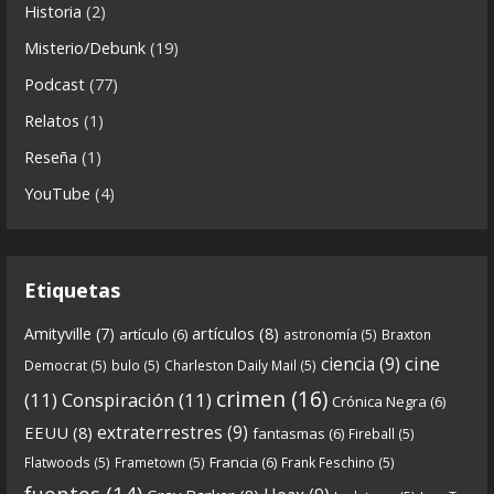
Historia
(2)
a
5 years ago
s
Misterio/Debunk
(19)
Descargar
Podcast
(77)
https://www.ivoox.com/cdn-6x06-8211-qanon-
Relatos
(1)
parte-2-la-forja-audios-mp3_rf_67540152_1.html
Reseña
(1)
Continuamos el especial Qanon con esta segunda
YouTube
(4)
entrega en la que describimos cómo se forja la
gran
...
See more
Etiquetas
artículos
(8)
Amityville
(7)
artículo
(6)
astronomía
(5)
Braxton
6
0
View on facebook
cine
ciencia
(9)
Democrat
(5)
bulo
(5)
Charleston Daily Mail
(5)
Crónicas de Nantucket
crimen
(16)
(11)
Conspiración
(11)
Crónica Negra
(6)
5 years ago
extraterrestres
(9)
EEUU
(8)
fantasmas
(6)
Fireball
(5)
Francia
(6)
Flatwoods
(5)
Frametown
(5)
Frank Feschino
(5)
Descargar
fuentes
(14)