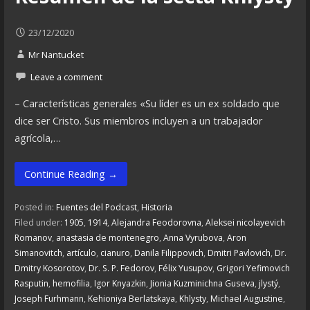
23/12/2020
Mr Nantucket
Leave a comment
– Características generales «Su líder es un ex soldado que
dice ser Cristo. Sus miembros incluyen a un trabajador
agrícola,…
Continue Reading →
Posted in:
Fuentes del Podcast
,
Historia
Filed under:
1905
,
1914
,
Alejandra Feodorovna
,
Aleksei nicolayevich
Romanov
,
anastasia de montenegro
,
Anna Vyrubova
,
Aron
Simanovitch
,
artículo
,
cianuro
,
Danila Filippovich
,
Dmitri Pavlovich
,
Dr.
Dmitry Kosorotov
,
Dr. S. P. Fedorov
,
Félix Yusupov
,
Grigori Yefimovich
Rasputin
,
hemofilia
,
Igor Knyazkin
,
Jionia Kuzminichna Guseva
,
jlystý
,
Joseph Furhmann
,
Kehioniya Berlatskaya
,
Khlysty
,
Michael Augustine
,