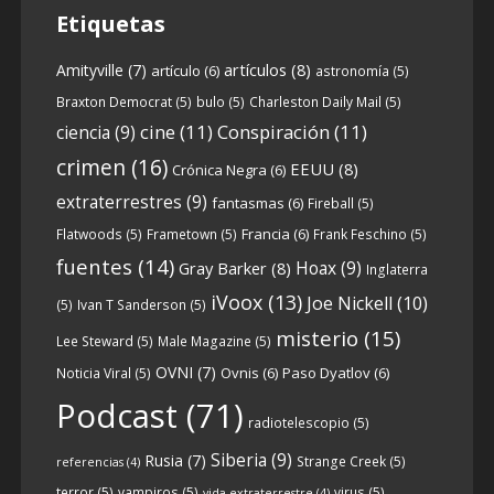
Etiquetas
artículos
(8)
Amityville
(7)
artículo
(6)
astronomía
(5)
6
0
View on facebook
Braxton Democrat
(5)
bulo
(5)
Charleston Daily Mail
(5)
cine
(11)
Conspiración
(11)
ciencia
(9)
Crónicas de Nantucket
crimen
(16)
EEUU
(8)
Crónica Negra
(6)
5 years ago
extraterrestres
(9)
fantasmas
(6)
Fireball
(5)
Francia
(6)
Flatwoods
(5)
Frametown
(5)
Frank Feschino
(5)
Descargar
fuentes
(14)
Hoax
(9)
Gray Barker
(8)
Inglaterra
https://www.ivoox.com/cdn-6x05-8211-
iVoox
(13)
Joe Nickell
(10)
qanon-parte-1-origenes-audios-
(5)
Ivan T Sanderson
(5)
mp3_rf_67157433_1.html
misterio
(15)
Lee Steward
(5)
Male Magazine
(5)
OVNI
(7)
Ovnis
(6)
Paso Dyatlov
(6)
Noticia Viral
(5)
Tras una exhaustiva investigación en los
Podcast
(71)
radiotelescopio
(5)
orígenes y desarrollo de Qanon, la madre
de todas las
...
Siberia
(9)
See more
Rusia
(7)
Strange Creek
(5)
referencias
(4)
terror
(5)
vampiros
(5)
virus
(5)
vida extraterrestre
(4)