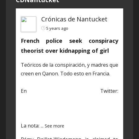
Crónicas de Nantucket
5 years ago
French police seek conspiracy
theorist over kidnapping of girl
Teóricos de la conspiración, y madres que
creen en Qanon. Todo esto en Francia.
En Twitter:
https://twitter.com/CDNantucket/status/1
384848203250601985?s=19
La nota:
...
See more