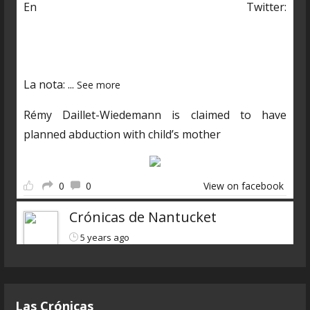
En Twitter:
https://twitter.com/CDNantucket/status/13848482
03250601985?s=19
La nota:
...
See more
Rémy Daillet-Wiedemann is claimed to have
planned abduction with child’s mother
0
0
View on facebook
Crónicas de Nantucket
5 years ago
Descarga el nuevo programa
https://www.ivoox.com/cdn-6x07-8211-qanon-
Las Crónicas