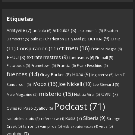
entrega en la que describimos cómo se forja la
gran
...
See more
Etiquetas
artículos
(8)
Amityville
(7)
artículo
(6)
astronomía
(5)
Braxton
6
0
View on facebook
cine
ciencia
(9)
Democrat
(5)
bulo
(5)
Charleston Daily Mail
(5)
Crónicas de Nantucket
crimen
(16)
(11)
Conspiración
(11)
Crónica Negra
(6)
5 years ago
extraterrestres
(9)
EEUU
(8)
fantasmas
(6)
Fireball
(5)
Francia
(6)
Flatwoods
(5)
Frametown
(5)
Frank Feschino
(5)
Descargar
fuentes
(14)
Hoax
(9)
Gray Barker
(8)
Inglaterra
(5)
Ivan T
https://www.ivoox.com/cdn-6x05-8211-qanon-
iVoox
(13)
Joe Nickell
(10)
Sanderson
(5)
Lee Steward
(5)
parte-1-origenes-audios-mp3_rf_67157433_1.html
misterio
(15)
OVNI
(7)
Male Magazine
(5)
Noticia Viral
(5)
Tras una exhaustiva investigación en los orígenes
Podcast
(71)
Ovnis
(6)
Paso Dyatlov
(6)
y desarrollo de Qanon, la madre de todas las
...
See
Siberia
(9)
Rusia
(7)
radiotelescopio
(5)
Strange
referencias
(4)
more
Creek
(5)
terror
(5)
vampiros
(5)
virus
(5)
vida extraterrestre
(4)
youtube
(7)