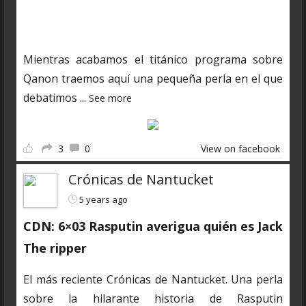
https://www.ivoox.com/cdn-6x04-8211-autopsias-
a-extraterrestres-audios-mp3_rf_66160898_1.html
Mientras acabamos el titánico programa sobre
Qanon traemos aquí una pequeña perla en el que
debatimos
...
See more
3
0
View on facebook
Crónicas de Nantucket
5 years ago
CDN: 6×03 Rasputin averigua quién es Jack
The ripper
El más reciente Crónicas de Nantucket. Una perla
sobre la hilarante historia de Rasputin