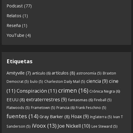
Podcast
(77)
Descargar programa
https://www.ivoox.com/cdn-
Relatos
(1)
6x02-8211-ras-ras-rasputin-el-monje-audios-
Reseña
(1)
mp3_rf_62723031_1.html
YouTube
(4)
En esta entrega traemos
...
See more
Etiquetas
8
0
View on facebook
artículos
(8)
Amityville
(7)
artículo
(6)
astronomía
(5)
Braxton
Crónicas de Nantucket
cine
ciencia
(9)
Democrat
(5)
bulo
(5)
Charleston Daily Mail
(5)
5 years ago
crimen
(16)
(11)
Conspiración
(11)
Crónica Negra
(6)
Crónicas De Nantucket on Twitter
extraterrestres
(9)
EEUU
(8)
fantasmas
(6)
Fireball
(5)
Francia
(6)
Flatwoods
(5)
Frametown
(5)
Frank Feschino
(5)
Próximamente en el
de Crónicas de
#Podcast
fuentes
(14)
Hoax
(9)
Gray Barker
(8)
Inglaterra
(5)
Ivan T
nantucket.
iVoox
(13)
Joe Nickell
(10)
Sanderson
(5)
Lee Steward
(5)
https://twitter.com/CDNantucket/status/13336753