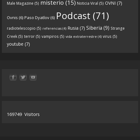
misterio
(15)
OVNI
(7)
Male Magazine
(5)
Noticia Viral
(5)
52049274880?s=19
Podcast
(71)
Ovnis
(6)
Paso Dyatlov
(6)
“Próximamente en el
de Crónicas de
#podcast
Siberia
(9)
nantucket.
https://t.co/3zqG4RtRl7
”
Rusia
(7)
radiotelescopio
(5)
Strange
referencias
(4)
Creek
(5)
terror
(5)
vampiros
(5)
virus
(5)
vida extraterrestre
(4)
youtube
(7)
0
1
View on facebook
«
‹
›
»
2
of
13
169749
Visitors