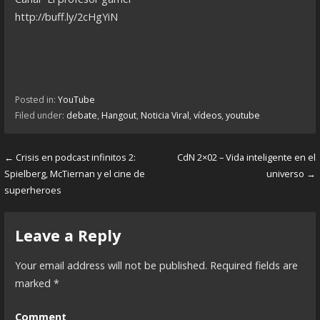
http://buff.ly/2cHgYiN
Posted in:
YouTube
Filed under:
debate
,
Hangout
,
Noticia Viral
,
vídeos
,
youtube
← Crisis en podcast infinitos 2:
CdN 2×02 – Vida inteligente en el
P
Spielberg, McTiernan y el cine de
universo →
o
superheroes
s
Leave a Reply
t
n
Your email address will not be published.
Required fields are
marked
*
a
v
Comment