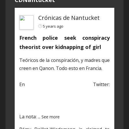
Crónicas de Nantucket
5 years ago
French police seek conspiracy
theorist over kidnapping of girl
Teóricos de la conspiración, y madres que
creen en Qanon. Todo esto en Francia.
En Twitter:
https://twitter.com/CDNantucket/status/1
384848203250601985?s=19
La nota:
...
See more