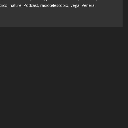
trico
,
nature
,
Podcast
,
radiotelescopio
,
vega
,
Venera
,