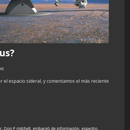
nus?
nt
 el espacio sideral, y comentamos el más reciente
r
,
Don P mitchell
,
embargó de información
,
espectro
,