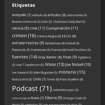
Etiquetas
artículos
(8)
Amityville
(7)
artículo
(6)
astronomía
(5)
6
0
View on facebook
Braxton Democrat
(5)
bulo
(5)
Charleston Daily Mail
(5)
cine
(11)
Conspiración
(11)
ciencia
(9)
Crónicas de Nantucket
crimen
(16)
EEUU
(8)
Crónica Negra
(6)
5 years ago
extraterrestres
(9)
fantasmas
(6)
Fireball
(5)
Francia
(6)
Flatwoods
(5)
Frametown
(5)
Frank Feschino
(5)
Descargar
fuentes
(14)
Hoax
(9)
Gray Barker
(8)
Inglaterra
https://www.ivoox.com/cdn-6x05-8211-
iVoox
(13)
Joe Nickell
(10)
qanon-parte-1-origenes-audios-
(5)
Ivan T Sanderson
(5)
mp3_rf_67157433_1.html
misterio
(15)
Lee Steward
(5)
Male Magazine
(5)
OVNI
(7)
Ovnis
(6)
Paso Dyatlov
(6)
Noticia Viral
(5)
Tras una exhaustiva investigación en los
Podcast
(71)
radiotelescopio
(5)
orígenes y desarrollo de Qanon, la madre
de todas las
...
Siberia
(9)
See more
Rusia
(7)
Strange Creek
(5)
referencias
(4)
terror
(5)
vampiros
(5)
virus
(5)
vida extraterrestre
(4)