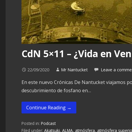
CdN 5×11 – ¿Vida en Ve
22/09/2020
Mr Nantucket
Leave a comme
En este nuevo Crónicas De Nantucket viajamos por
descubrimiento de fosfano en…
Continue Reading →
Posted in:
Podcast
Filed under:
Akatsuki
,
ALMA
,
atmósfera
,
atmósfera superio