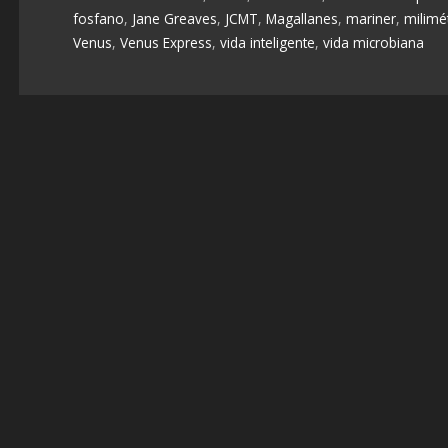
fosfano
,
Jane Greaves
,
JCMT
,
Magallanes
,
mariner
,
milimé
Venus
,
Venus Express
,
vida inteligente
,
vida microbiana