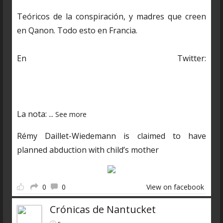
Teóricos de la conspiración, y madres que creen
en Qanon. Todo esto en Francia.
En Twitter:
https://twitter.com/CDNantucket/status/13848482
03250601985?s=19
La nota:
...
See more
Rémy Daillet-Wiedemann is claimed to have
planned abduction with child’s mother
0
0
View on facebook
Crónicas de Nantucket