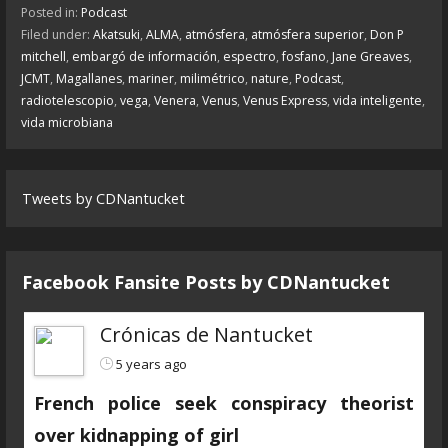
Posted in:
Podcast
Filed under:
Akatsuki
,
ALMA
,
atmósfera
,
atmósfera superior
,
Don P
mitchell
,
embargó de información
,
espectro
,
fosfano
,
Jane Greaves
,
JCMT
,
Magallanes
,
mariner
,
milimétrico
,
nature
,
Podcast
,
radiotelescopio
,
vega
,
Venera
,
Venus
,
Venus Express
,
vida inteligente
,
vida microbiana
Tweets by CDNantucket
Facebook Fansite Posts by ‎CDNantucket
Crónicas de Nantucket
5 years ago
French police seek conspiracy theorist
over kidnapping of girl