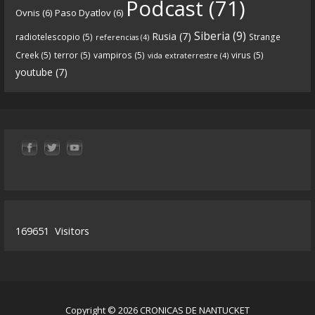
Podcast
(71)
Ovnis
(6)
Paso Dyatlov
(6)
y desarrollo de Qanon, la madre de todas las
...
See
Siberia
(9)
Rusia
(7)
radiotelescopio
(5)
Strange
referencias
(4)
more
Creek
(5)
terror
(5)
vampiros
(5)
virus
(5)
vida extraterrestre
(4)
youtube
(7)
9
1
View on facebook
«
‹
›
»
1
of
13
169651
Visitors
Copyright © 2026 CRONICAS DE NANTUCKET