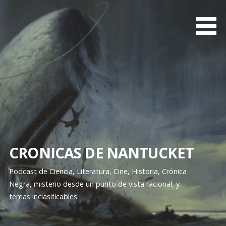
S
k
i
p
t
o
c
o
n
t
e
n
CRONICAS DE NANTUCKET
t
Podcast de Ciencia, Literatura, Cine, Historia, Crónica
Negra, misterio desde un punto de vista racional, y
temas inclasificables.