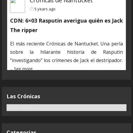
Crónicas de Nantucket
5 years ago
CDN: 6×03 Rasputin averigua quién es Jack
The ripper
El más reciente Crónicas de Nantucket. Una perla
sobre la hilarante historia de Rasputin
“investigando” los crímenes de Jack el destripador.
...
See more
En estos días algunos de los marineros estamos
muy ocupados en las obligaciones de nuestra vida
Las Crónicas
secreta. Poco a poco volvemos a la normalidad y ya
estamos preparando nuevos y desopilantes
L
temas.
...
a
See more
s
C
Categorias