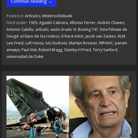
Continue Reading →
Posted in:
Artículos
,
Misterio/Debunk
Filed under:
1929
,
Agustín Cabrera
,
Alfonso Ferrer
,
Andrés Chaves
,
Antonio Cubillo
,
artículo
,
avión Arado VI
,
Boeing 747
,
Devi Péñate de
Deugd
,
el llano de los rodeos
,
Erhard milch
,
Jacob van Zanten
,
KLM
,
Lee Fried
,
Luft Hansa
,
lutz budrass
,
Marilyn Rossner
,
MPAIAC
,
panam
airways
,
Paul Vick
,
Robert Bragg
,
Stanley H Fried
,
Terry Sanford
,
universidad de Duke