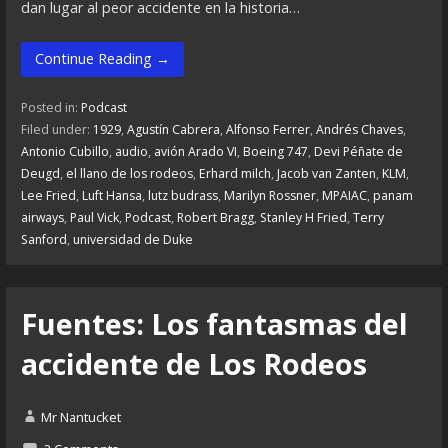
dan lugar al peor accidente en la historia…
Continue Reading →
Posted in:
Podcast
Filed under:
1929
,
Agustín Cabrera
,
Alfonso Ferrer
,
Andrés Chaves
,
Antonio Cubillo
,
audio
,
avión Arado VI
,
Boeing 747
,
Devi Péñate de
Deugd
,
el llano de los rodeos
,
Erhard milch
,
Jacob van Zanten
,
KLM
,
Lee Fried
,
Luft Hansa
,
lutz budrass
,
Marilyn Rossner
,
MPAIAC
,
panam
airways
,
Paul Vick
,
Podcast
,
Robert Bragg
,
Stanley H Fried
,
Terry
Sanford
,
universidad de Duke
Fuentes: Los fantasmas del
accidente de Los Rodeos
Mr Nantucket