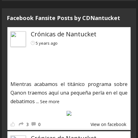
Facebook Fansite Posts by ‎CDNantucket
Crónicas de Nantucket
5 years ago
https://www.ivoox.com/cdn-6x04-8211-autopsias-
a-extraterrestres-audios-mp3_rf_66160898_1.html
Mientras acabamos el titánico programa sobre
Qanon traemos aquí una pequeña perla en el que
debatimos
...
See more
3
0
View on facebook