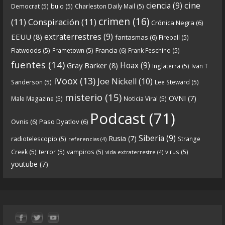
Crónicas de Nantucket
cine
ciencia
(9)
Democrat
(5)
bulo
(5)
Charleston Daily Mail
(5)
5 years ago
crimen
(16)
(11)
Conspiración
(11)
Crónica Negra
(6)
Crónicas De Nantucket on Twitter
extraterrestres
(9)
EEUU
(8)
fantasmas
(6)
Fireball
(5)
Francia
(6)
Flatwoods
(5)
Frametown
(5)
Frank Feschino
(5)
Próximamente en el
de Crónicas de
#Podcast
fuentes
(14)
Hoax
(9)
Gray Barker
(8)
Inglaterra
(5)
Ivan T
nantucket.
iVoox
(13)
Joe Nickell
(10)
Sanderson
(5)
Lee Steward
(5)
https://twitter.com/CDNantucket/status/13336753
misterio
(15)
OVNI
(7)
Male Magazine
(5)
Noticia Viral
(5)
52049274880?s=19
Podcast
(71)
Ovnis
(6)
Paso Dyatlov
(6)
“Próximamente en el
de Crónicas de
#podcast
Siberia
(9)
nantucket.
https://t.co/3zqG4RtRl7
”
Rusia
(7)
radiotelescopio
(5)
Strange
referencias
(4)
Creek
(5)
terror
(5)
vampiros
(5)
virus
(5)
vida extraterrestre
(4)
youtube
(7)
0
1
View on facebook
«
‹
›
»
2
of
13