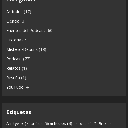
0
0
View on facebook
r
ó
Artículos
(17)
Crónicas de Nantucket
n
Ciencia
(3)
5 years ago
i
Fuentes del Podcast
(60)
c
CdN 6x02 – Ras Ras Rasputín (el monje que vino
Historia
(2)
a
del frío)
s
Misterio/Debunk
(19)
Podcast
(77)
Descargar programa
https://www.ivoox.com/cdn-
Relatos
(1)
6x02-8211-ras-ras-rasputin-el-monje-audios-
Reseña
(1)
mp3_rf_62723031_1.html
YouTube
(4)
En esta entrega traemos
...
See more
Etiquetas
8
0
View on facebook
artículos
(8)
Amityville
(7)
artículo
(6)
astronomía
(5)
Braxton