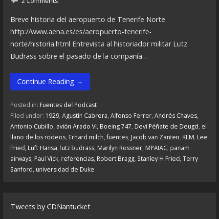
2 Comments
Breve historia del aeropuerto de Tenerife Norte
http://www.aena.es/es/aeropuerto-tenerife-
norte/historia.html Entrevista al historiador militar Lutz
Budrass sobre el pasado de la compañía…
Continue Reading →
Posted in:
Fuentes del Podcast
Filed under:
1929
,
Agustín Cabrera
,
Alfonso Ferrer
,
Andrés Chaves
,
Antonio Cubillo
,
avión Arado VI
,
Boeing 747
,
Devi Péñate de Deugd
,
el
llano de los rodeos
,
Erhard milch
,
fuentes
,
Jacob van Zanten
,
KLM
,
Lee
Fried
,
Luft Hansa
,
lutz budrass
,
Marilyn Rossner
,
MPAIAC
,
panam
airways
,
Paul Vick
,
referencias
,
Robert Bragg
,
Stanley H Fried
,
Terry
Sanford
,
universidad de Duke
Tweets by CDNantucket