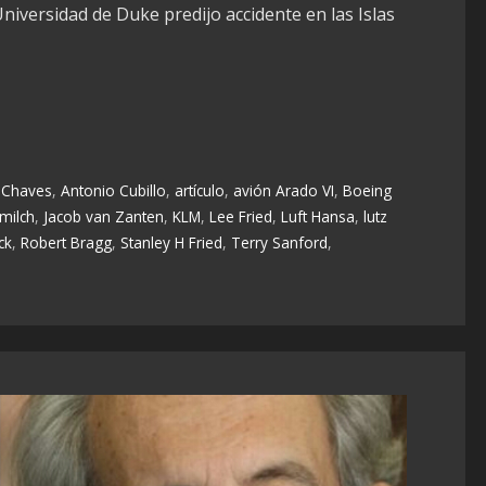
Universidad de Duke predijo accidente en las Islas
 Chaves
,
Antonio Cubillo
,
artículo
,
avión Arado VI
,
Boeing
milch
,
Jacob van Zanten
,
KLM
,
Lee Fried
,
Luft Hansa
,
lutz
ck
,
Robert Bragg
,
Stanley H Fried
,
Terry Sanford
,