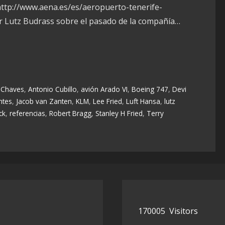
http://www.aena.es/es/aeropuerto-tenerife-
tar Lutz Budrass sobre el pasado de la compañía…
 Chaves
,
Antonio Cubillo
,
avión Arado VI
,
Boeing 747
,
Devi
ntes
,
Jacob van Zanten
,
KLM
,
Lee Fried
,
Luft Hansa
,
lutz
ck
,
referencias
,
Robert Bragg
,
Stanley H Fried
,
Terry
170005
Visitors