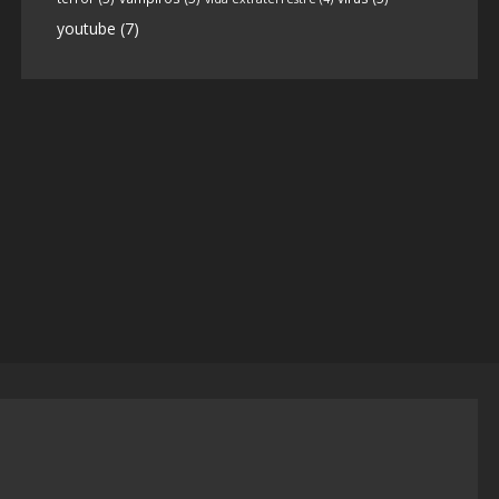
youtube
(7)
9
1
View on facebook
«
‹
›
»
1
of
13