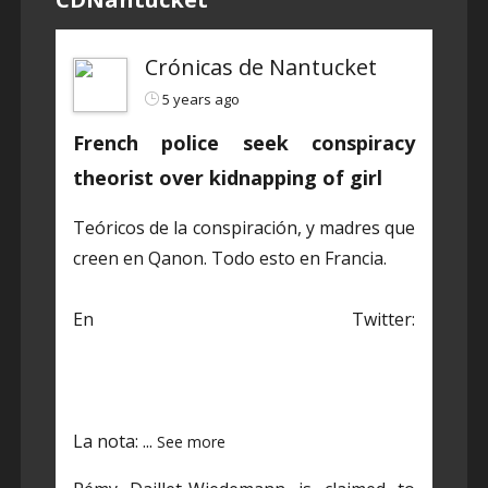
Crónicas de Nantucket
5 years ago
French police seek conspiracy
theorist over kidnapping of girl
Teóricos de la conspiración, y madres que
creen en Qanon. Todo esto en Francia.
En Twitter:
https://twitter.com/CDNantucket/status/1
384848203250601985?s=19
La nota:
...
See more