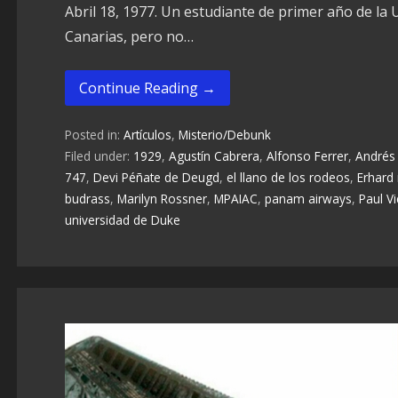
Abril 18, 1977. Un estudiante de primer año de la 
Canarias, pero no…
Continue Reading →
Posted in:
Artículos
,
Misterio/Debunk
Filed under:
1929
,
Agustín Cabrera
,
Alfonso Ferrer
,
Andrés
747
,
Devi Péñate de Deugd
,
el llano de los rodeos
,
Erhard 
budrass
,
Marilyn Rossner
,
MPAIAC
,
panam airways
,
Paul Vi
universidad de Duke