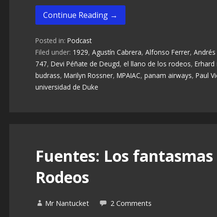
Continue Reading →
Posted in:
Podcast
Filed under:
1929
,
Agustín Cabrera
,
Alfonso Ferrer
,
Andrés
747
,
Devi Péñate de Deugd
,
el llano de los rodeos
,
Erhard 
budrass
,
Marilyn Rossner
,
MPAIAC
,
panam airways
,
Paul Vi
universidad de Duke
Fuentes: Los fantasmas 
Rodeos
Mr Nantucket
2 Comments