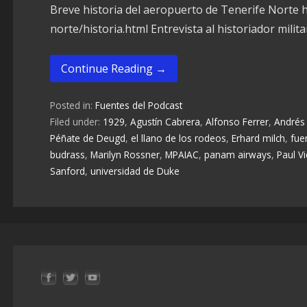
Breve historia del aeropuerto de Tenerife Norte 
norte/historia.html Entrevista al historiador mili
Continue Reading →
Posted in:
Fuentes del Podcast
Filed under:
1929
,
Agustín Cabrera
,
Alfonso Ferrer
,
Andrés
Péñate de Deugd
,
el llano de los rodeos
,
Erhard milch
,
fue
budrass
,
Marilyn Rossner
,
MPAIAC
,
panam airways
,
Paul Vi
Sanford
,
universidad de Duke