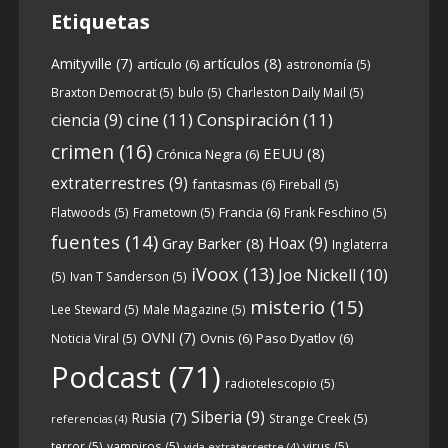
Etiquetas
artículos
(8)
Amityville
(7)
artículo
(6)
astronomía
(5)
6
0
View on facebook
Braxton Democrat
(5)
bulo
(5)
Charleston Daily Mail
(5)
cine
(11)
Conspiración
(11)
ciencia
(9)
Crónicas de Nantucket
crimen
(16)
EEUU
(8)
Crónica Negra
(6)
5 years ago
extraterrestres
(9)
fantasmas
(6)
Fireball
(5)
Francia
(6)
Flatwoods
(5)
Frametown
(5)
Frank Feschino
(5)
Descargar
fuentes
(14)
Hoax
(9)
Gray Barker
(8)
Inglaterra
https://www.ivoox.com/cdn-6x05-8211-
iVoox
(13)
Joe Nickell
(10)
qanon-parte-1-origenes-audios-
(5)
Ivan T Sanderson
(5)
mp3_rf_67157433_1.html
misterio
(15)
Lee Steward
(5)
Male Magazine
(5)
OVNI
(7)
Ovnis
(6)
Paso Dyatlov
(6)
Noticia Viral
(5)
Tras una exhaustiva investigación en los
Podcast
(71)
radiotelescopio
(5)
orígenes y desarrollo de Qanon, la madre
de todas las
...
Siberia
(9)
See more
Rusia
(7)
Strange Creek
(5)
referencias
(4)
terror
(5)
vampiros
(5)
virus
(5)
vida extraterrestre
(4)