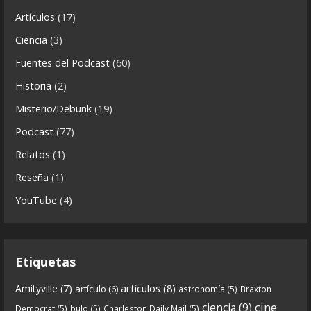
ó
Artículos
(17)
n
8
1
View on facebook
Ciencia
(3)
i
Fuentes del Podcast
(60)
Crónicas de Nantucket
c
Historia
(2)
a
5 years ago
s
Misterio/Debunk
(19)
Descargar
Podcast
(77)
https://www.ivoox.com/cdn-6x06-8211-qanon-
Relatos
(1)
parte-2-la-forja-audios-mp3_rf_67540152_1.html
Reseña
(1)
Continuamos el especial Qanon con esta segunda
YouTube
(4)
entrega en la que describimos cómo se forja la
gran
...
See more
Etiquetas
artículos
(8)
Amityville
(7)
artículo
(6)
astronomía
(5)
Braxton
6
0
View on facebook
cine
ciencia
(9)
Democrat
(5)
bulo
(5)
Charleston Daily Mail
(5)