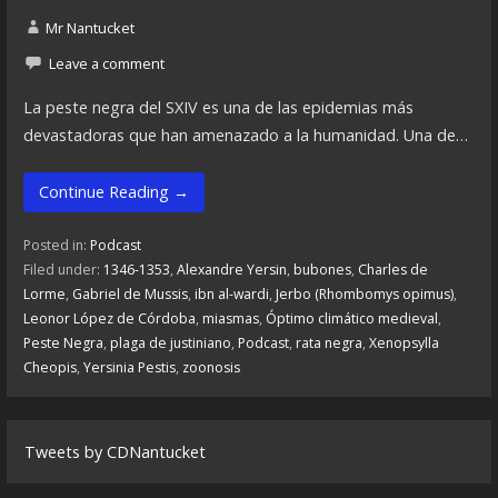
Mr Nantucket
Leave a comment
La peste negra del SXIV es una de las epidemias más
devastadoras que han amenazado a la humanidad. Una de…
Continue Reading →
Posted in:
Podcast
Filed under:
1346-1353
,
Alexandre Yersin
,
bubones
,
Charles de
Lorme
,
Gabriel de Mussis
,
ibn al-wardi
,
Jerbo (Rhombomys opimus)
,
Leonor López de Córdoba
,
miasmas
,
Óptimo climático medieval
,
Peste Negra
,
plaga de justiniano
,
Podcast
,
rata negra
,
Xenopsylla
Cheopis
,
Yersinia Pestis
,
zoonosis
Tweets by CDNantucket