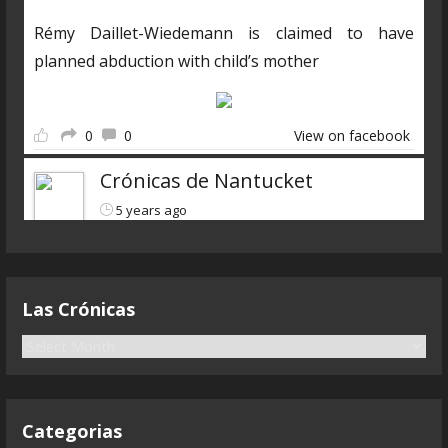
Rémy Daillet-Wiedemann is claimed to have
planned abduction with child’s mother
0
0
View on facebook
Crónicas de Nantucket
5 years ago
Descarga el nuevo programa
https://www.ivoox.com/cdn-6x07-8211-qanon-
Las Crónicas
parte-3-liarla-parda-audios-
mp3_rf_68083323_1.html
L
a
s
Terminamos con la visión general del fenómeno
C
Qanon que ha canibalizado
...
See more
Categorias
r