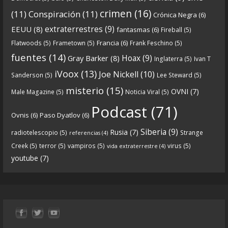
Crónicas de Nantucket
crimen
(16)
(11)
Conspiración
(11)
Crónica Negra
(6)
5 years ago
extraterrestres
(9)
EEUU
(8)
fantasmas
(6)
Fireball
(5)
Francia
(6)
Flatwoods
(5)
Frametown
(5)
Frank Feschino
(5)
Descargar
fuentes
(14)
Hoax
(9)
Gray Barker
(8)
Inglaterra
(5)
Ivan T
https://www.ivoox.com/cdn-6x05-8211-qanon-
iVoox
(13)
Joe Nickell
(10)
Sanderson
(5)
Lee Steward
(5)
parte-1-origenes-audios-mp3_rf_67157433_1.html
misterio
(15)
OVNI
(7)
Male Magazine
(5)
Noticia Viral
(5)
Tras una exhaustiva investigación en los orígenes
Podcast
(71)
Ovnis
(6)
Paso Dyatlov
(6)
y desarrollo de Qanon, la madre de todas las
...
See
Siberia
(9)
Rusia
(7)
radiotelescopio
(5)
Strange
referencias
(4)
more
Creek
(5)
terror
(5)
vampiros
(5)
virus
(5)
vida extraterrestre
(4)
youtube
(7)
9
1
View on facebook
«
‹
›
»
1
of
13