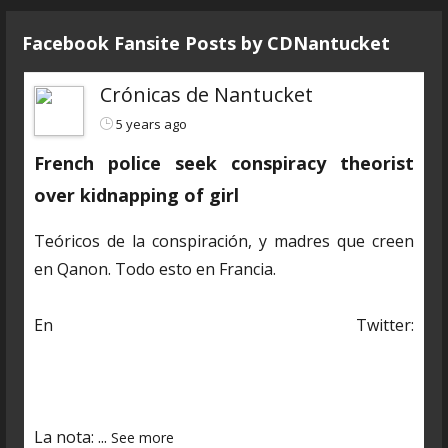
Facebook Fansite Posts by ‎CDNantucket
Crónicas de Nantucket
5 years ago
French police seek conspiracy theorist
over kidnapping of girl
Teóricos de la conspiración, y madres que creen
en Qanon. Todo esto en Francia.
En Twitter:
https://twitter.com/CDNantucket/status/13848482
03250601985?s=19
La nota:
...
See more