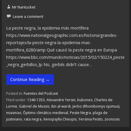
Mr Nantucket
Leave a comment
La peste negra, la epidemia más mortífera
https://www.nationalgeographic.com.es/historia/grandes-
reportajes/la-peste-negra-la-epidemia-mas-
mortifera_6280/amp Qué causó la peste negra en Europa
https://www.bbc.com/mundo/noticias/2015/02/150224_peste
_negra_gerbillos_lp No, gerbils didn’t cause…
Continue Reading →
Posted in:
Fuentes del Podcast
Filed under:
1346-1353
,
Alexandre Yersin
,
bubones
,
Charles de
Lorme
,
Gabriel de Mussis
,
ibn al-wardi
,
Jerbo (Rhombomys opimus)
,
miasmas
,
Óptimo climático medieval
,
Peste Negra
,
plaga de
justiniano
,
rata negra
,
Xenopsylla Cheopis
,
Yersinia Pestis
,
zoonosis