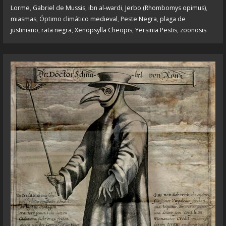
Lorme
,
Gabriel de Mussis
,
ibn al-wardi
,
Jerbo (Rhombomys opimus)
,
miasmas
,
Óptimo climático medieval
,
Peste Negra
,
plaga de
justiniano
,
rata negra
,
Xenopsylla Cheopis
,
Yersinia Pestis
,
zoonosis