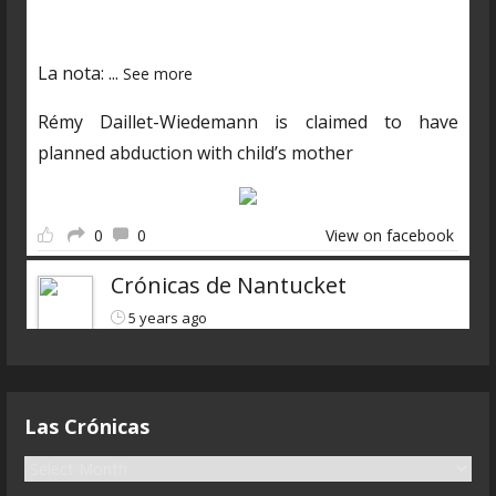
03250601985?s=19
La nota:
...
See more
Rémy Daillet-Wiedemann is claimed to have
planned abduction with child’s mother
0
0
View on facebook
Crónicas de Nantucket
5 years ago
Descarga el nuevo programa
https://www.ivoox.com/cdn-6x07-8211-qanon-
Las Crónicas
parte-3-liarla-parda-audios-
mp3_rf_68083323_1.html
L