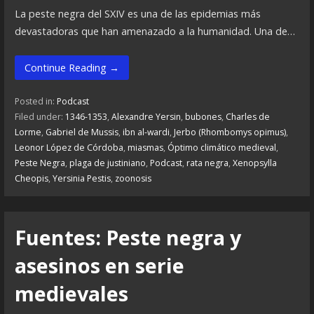
La peste negra del SXIV es una de las epidemias más
devastadoras que han amenazado a la humanidad. Una de…
Continue Reading →
Posted in:
Podcast
Filed under:
1346-1353
,
Alexandre Yersin
,
bubones
,
Charles de
Lorme
,
Gabriel de Mussis
,
ibn al-wardi
,
Jerbo (Rhombomys opimus)
,
Leonor López de Córdoba
,
miasmas
,
Óptimo climático medieval
,
Peste Negra
,
plaga de justiniano
,
Podcast
,
rata negra
,
Xenopsylla
Cheopis
,
Yersinia Pestis
,
zoonosis
Fuentes: Peste negra y
asesinos en serie
medievales