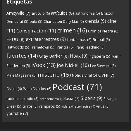
Etiquetas
artículos
(8)
Amityville
(7)
artículo
(6)
astronomía
(5)
Braxton
6
0
View on facebook
cine
ciencia
(9)
Democrat
(5)
bulo
(5)
Charleston Daily Mail
(5)
Crónicas de Nantucket
crimen
(16)
(11)
Conspiración
(11)
Crónica Negra
(6)
5 years ago
extraterrestres
(9)
EEUU
(8)
fantasmas
(6)
Fireball
(5)
Francia
(6)
Flatwoods
(5)
Frametown
(5)
Frank Feschino
(5)
Descargar
fuentes
(14)
Hoax
(9)
Gray Barker
(8)
Inglaterra
(5)
Ivan T
https://www.ivoox.com/cdn-6x05-8211-qanon-
iVoox
(13)
Joe Nickell
(10)
Sanderson
(5)
Lee Steward
(5)
parte-1-origenes-audios-mp3_rf_67157433_1.html
misterio
(15)
OVNI
(7)
Male Magazine
(5)
Noticia Viral
(5)
Tras una exhaustiva investigación en los orígenes
Podcast
(71)
Ovnis
(6)
Paso Dyatlov
(6)
y desarrollo de Qanon, la madre de todas las
...
See
Siberia
(9)
Rusia
(7)
radiotelescopio
(5)
Strange
referencias
(4)
more
Creek
(5)
terror
(5)
vampiros
(5)
virus
(5)
vida extraterrestre
(4)
youtube
(7)
9
1
View on facebook