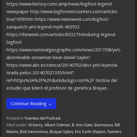
https://www.history.com/.amp/news/bigfoot-legend-
newspaper http://www.bigfootencounters.com/articles
true1959.htm https://www.newsweek.com/bigfoot-
sasquatch-yeti-legend-myth-403932
https://theweek.com/articles/833273/enduring-legend-
bigfoot
https://www.nationalgeographic.com/news/2017/08/yeti-
abominable-snowman-bear-daniel-taylor/
https://www.abc.es/ciencia/20140702/abci-yeti-leyenda-
tirada-pelos-201407021335.html?
ref=https%3A%2F%2Fduckduckgo.com%2F Noticia del
estudio que lideró el profesor de genética Brayan…
Continue Reading →
Posted in:
Fuentes del Podcast
Filed under:
Al berry
,
Albert Ostman
,
B. Ann Slate
,
Barmanou
,
Bill
Munns
,
Bob heironimus
,
Brayan Sykes
,
Eric Earle Shipton
,
fuentes
,