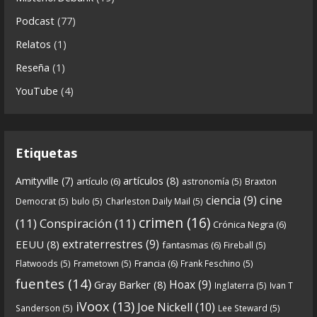
Descargar
Podcast
(77)
https://www.ivoox.com/cdn-6x06-8211-qanon-
Relatos
(1)
parte-2-la-forja-audios-mp3_rf_67540152_1.html
Reseña
(1)
Continuamos el especial Qanon con esta segunda
YouTube
(4)
entrega en la que describimos cómo se forja la
gran
...
See more
Etiquetas
artículos
(8)
Amityville
(7)
artículo
(6)
astronomía
(5)
Braxton
6
0
View on facebook
cine
ciencia
(9)
Democrat
(5)
bulo
(5)
Charleston Daily Mail
(5)
Crónicas de Nantucket
crimen
(16)
(11)
Conspiración
(11)
Crónica Negra
(6)
5 years ago
extraterrestres
(9)
EEUU
(8)
fantasmas
(6)
Fireball
(5)
Francia
(6)
Flatwoods
(5)
Frametown
(5)
Frank Feschino
(5)
Descargar
fuentes
(14)
Hoax
(9)
Gray Barker
(8)
Inglaterra
(5)
Ivan T
https://www.ivoox.com/cdn-6x05-8211-qanon-
iVoox
(13)
Joe Nickell
(10)
Sanderson
(5)
Lee Steward
(5)
parte-1-origenes-audios-mp3_rf_67157433_1.html