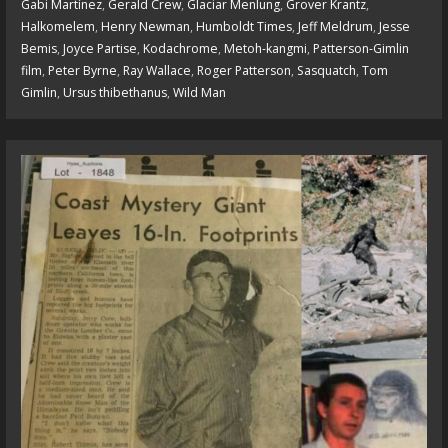
Gabi Martínez
,
Gerald Crew
,
Glaciar Menlung
,
Grover Krantz
,
Halkomelem
,
Henry Newman
,
Humboldt Times
,
Jeff Meldrum
,
Jesse
Bemis
,
Joyce Partise
,
Kodachrome
,
Metoh-kangmi
,
Patterson-Gimlin
film
,
Peter Byrne
,
Ray Wallace
,
Roger Patterson
,
Sasquatch
,
Tom
Gimlin
,
Ursus thibethanus
,
Wild Man