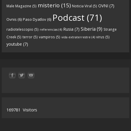
misterio
(15)
OVNI
(7)
Male Magazine
(5)
Noticia Viral
(5)
Tras una exhaustiva investigación en los orígenes
Podcast
(71)
Ovnis
(6)
Paso Dyatlov
(6)
y desarrollo de Qanon, la madre de todas las
...
See
Siberia
(9)
Rusia
(7)
radiotelescopio
(5)
Strange
referencias
(4)
more
Creek
(5)
terror
(5)
vampiros
(5)
virus
(5)
vida extraterrestre
(4)
youtube
(7)
9
1
View on facebook
«
‹
›
»
1
of
13
169781
Visitors