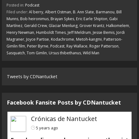
Posted in:
Podcast
Filed under:
Al berry
,
Albert Ostman
,
B. Ann Slate
,
Barmanou
,
Bill
Munns
,
Bob heironimus
,
Brayan Sykes
,
Eric Earle Shipton
,
Gabi
Martínez
,
Gerald Crew
,
Glaciar Menlung
,
Grover Krantz
,
Halkomelem
,
Henry Newman
,
Humboldt Times
,
Jeff Meldrum
,
Jesse Bemis
,
Jordi
Magraner
,
Joyce Partise
,
Kodachrome
,
Metoh-kangmi
,
Patterson-
Gimlin film
,
Peter Byrne
,
Podcast
,
Ray Wallace
,
Roger Patterson
,
Sasquatch
,
Tom Gimlin
,
Ursus thibethanus
,
Wild Man
Tweets by CDNantucket
Facebook Fansite Posts by ‎CDNantucket
Crónicas de Nantucket
5 years ago