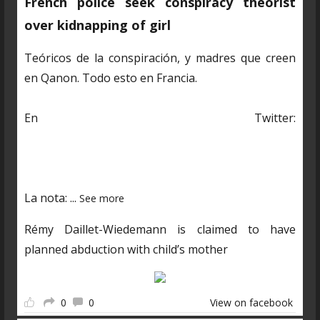
French police seek conspiracy theorist
over kidnapping of girl
Teóricos de la conspiración, y madres que creen
en Qanon. Todo esto en Francia.
En Twitter:
https://twitter.com/CDNantucket/status/13848482
03250601985?s=19
La nota:
...
See more
Rémy Daillet-Wiedemann is claimed to have
planned abduction with child’s mother
0
0
View on facebook