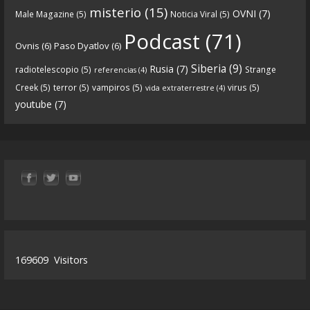
misterio
(15)
OVNI
(7)
Male Magazine
(5)
Noticia Viral
(5)
Tras una exhaustiva investigación en los orígenes
Podcast
(71)
Ovnis
(6)
Paso Dyatlov
(6)
y desarrollo de Qanon, la madre de todas las
...
See
Siberia
(9)
Rusia
(7)
radiotelescopio
(5)
Strange
referencias
(4)
more
Creek
(5)
terror
(5)
vampiros
(5)
virus
(5)
vida extraterrestre
(4)
youtube
(7)
9
1
View on facebook
«
‹
›
»
1
of
13
169609
Visitors