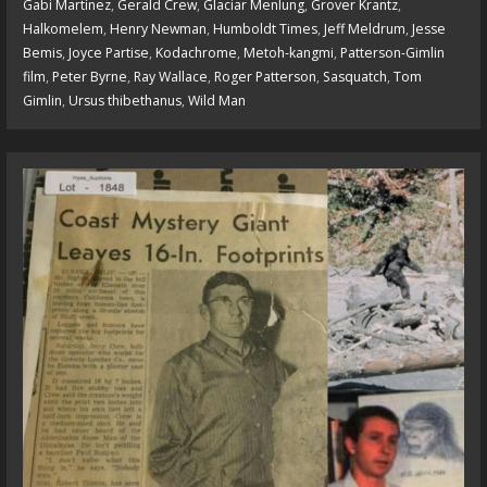
Gabi Martínez
,
Gerald Crew
,
Glaciar Menlung
,
Grover Krantz
,
Halkomelem
,
Henry Newman
,
Humboldt Times
,
Jeff Meldrum
,
Jesse
Bemis
,
Joyce Partise
,
Kodachrome
,
Metoh-kangmi
,
Patterson-Gimlin
film
,
Peter Byrne
,
Ray Wallace
,
Roger Patterson
,
Sasquatch
,
Tom
Gimlin
,
Ursus thibethanus
,
Wild Man