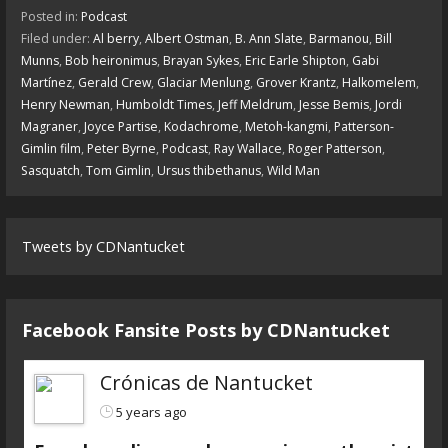
Posted in:
Podcast
Filed under:
Al berry
,
Albert Ostman
,
B. Ann Slate
,
Barmanou
,
Bill
Munns
,
Bob heironimus
,
Brayan Sykes
,
Eric Earle Shipton
,
Gabi
Martínez
,
Gerald Crew
,
Glaciar Menlung
,
Grover Krantz
,
Halkomelem
,
Henry Newman
,
Humboldt Times
,
Jeff Meldrum
,
Jesse Bemis
,
Jordi
Magraner
,
Joyce Partise
,
Kodachrome
,
Metoh-kangmi
,
Patterson-
Gimlin film
,
Peter Byrne
,
Podcast
,
Ray Wallace
,
Roger Patterson
,
Sasquatch
,
Tom Gimlin
,
Ursus thibethanus
,
Wild Man
Tweets by CDNantucket
Facebook Fansite Posts by ‎CDNantucket
Crónicas de Nantucket
5 years ago