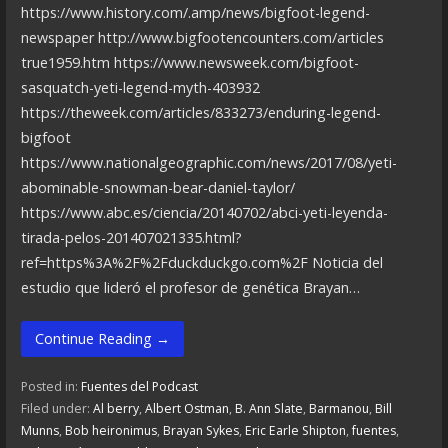
https://www.history.com/.amp/news/bigfoot-legend-
newspaper http://www.bigfootencounters.com/articles
true1959.htm https://www.newsweek.com/bigfoot-
sasquatch-yeti-legend-myth-403932
https://theweek.com/articles/833273/enduring-legend-
bigfoot
https://www.nationalgeographic.com/news/2017/08/yeti-
abominable-snowman-bear-daniel-taylor/
https://www.abc.es/ciencia/20140702/abci-yeti-leyenda-
tirada-pelos-201407021335.html?
ref=https%3A%2F%2Fduckduckgo.com%2F Noticia del
estudio que lideró el profesor de genética Brayan…
Continue Reading →
Posted in:
Fuentes del Podcast
Filed under:
Al berry
,
Albert Ostman
,
B. Ann Slate
,
Barmanou
,
Bill
Munns
,
Bob heironimus
,
Brayan Sykes
,
Eric Earle Shipton
,
fuentes
,