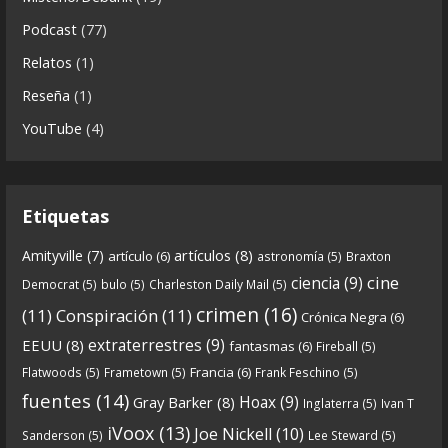
Descargar
Podcast
(77)
https://www.ivoox.com/cdn-6x06-8211-qanon-
Relatos
(1)
parte-2-la-forja-audios-mp3_rf_67540152_1.html
Reseña
(1)
Continuamos el especial Qanon con esta segunda
YouTube
(4)
entrega en la que describimos cómo se forja la
gran
...
See more
Etiquetas
artículos
(8)
Amityville
(7)
artículo
(6)
astronomía
(5)
Braxton
6
0
View on facebook
cine
ciencia
(9)
Democrat
(5)
bulo
(5)
Charleston Daily Mail
(5)
Crónicas de Nantucket
crimen
(16)
(11)
Conspiración
(11)
Crónica Negra
(6)
5 years ago
extraterrestres
(9)
EEUU
(8)
fantasmas
(6)
Fireball
(5)
Francia
(6)
Flatwoods
(5)
Frametown
(5)
Frank Feschino
(5)
Descargar
fuentes
(14)
Hoax
(9)
Gray Barker
(8)
Inglaterra
(5)
Ivan T
https://www.ivoox.com/cdn-6x05-8211-qanon-
iVoox
(13)
Joe Nickell
(10)
Sanderson
(5)
Lee Steward
(5)
parte-1-origenes-audios-mp3_rf_67157433_1.html