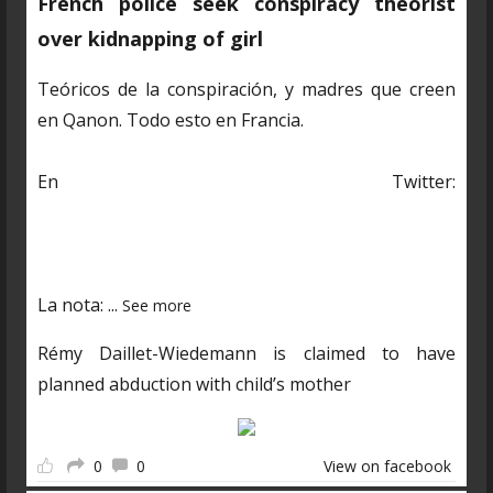
French police seek conspiracy theorist
over kidnapping of girl
Teóricos de la conspiración, y madres que creen
en Qanon. Todo esto en Francia.
En Twitter:
https://twitter.com/CDNantucket/status/13848482
03250601985?s=19
La nota:
...
See more
Rémy Daillet-Wiedemann is claimed to have
planned abduction with child’s mother
0
0
View on facebook