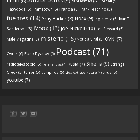
extraterrestres
(9)
EEUU
(8)
fantasmas
(6)
Fireball
(5)
Francia
(6)
Flatwoods
(5)
Frametown
(5)
Frank Feschino
(5)
Descargar
fuentes
(14)
Hoax
(9)
Gray Barker
(8)
Inglaterra
(5)
Ivan T
https://www.ivoox.com/cdn-6x05-8211-qanon-
iVoox
(13)
Joe Nickell
(10)
Sanderson
(5)
Lee Steward
(5)
parte-1-origenes-audios-mp3_rf_67157433_1.html
misterio
(15)
OVNI
(7)
Male Magazine
(5)
Noticia Viral
(5)
Tras una exhaustiva investigación en los orígenes
Podcast
(71)
Ovnis
(6)
Paso Dyatlov
(6)
y desarrollo de Qanon, la madre de todas las
...
See
Siberia
(9)
Rusia
(7)
radiotelescopio
(5)
Strange
referencias
(4)
more
Creek
(5)
terror
(5)
vampiros
(5)
virus
(5)
vida extraterrestre
(4)
youtube
(7)
9
1
View on facebook
«
‹
›
»
1
of
13