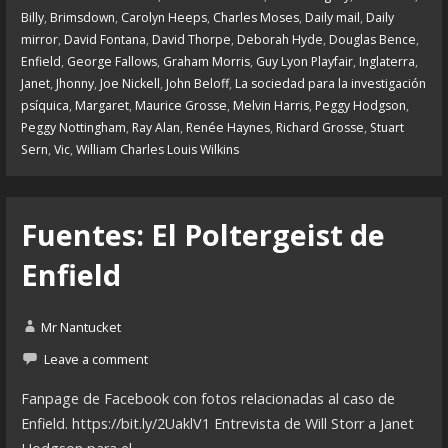
Billy
,
Brimsdown
,
Carolyn Heeps
,
Charles Moses
,
Daily mail
,
Daily
mirror
,
David Fontana
,
David Thorpe
,
Deborah Hyde
,
Douglas Bence
,
Enfield
,
George Fallows
,
Graham Morris
,
Guy Lyon Playfair
,
Inglaterra
,
Janet
,
Jhonny
,
Joe Nickell
,
John Beloff
,
La sociedad para la investigación
psíquica
,
Margaret
,
Maurice Grosse
,
Melvin Harris
,
Peggy Hodgson
,
Peggy Nottingham
,
Ray Alan
,
Renée Haynes
,
Richard Grosse
,
Stuart
Sern
,
Vic
,
William Charles Louis Wilkins
Fuentes: El Poltergeist de
Enfield
Mr Nantucket
Leave a comment
Fanpage de Facebook con fotos relacionadas al caso de
Enfield. https://bit.ly/2UaklV1 Entrevista de Will Storr a Janet