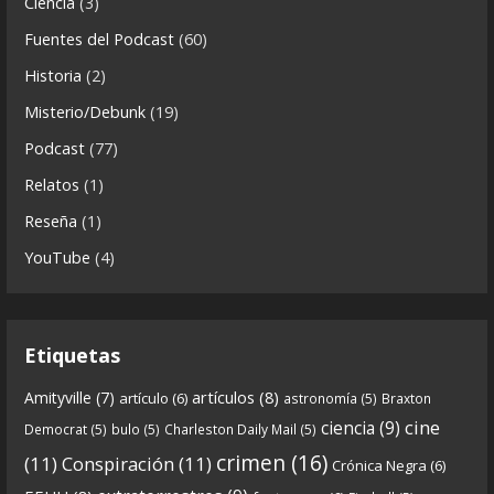
Ciencia
(3)
i
Fuentes del Podcast
(60)
Crónicas de Nantucket
c
Historia
(2)
a
5 years ago
s
Misterio/Debunk
(19)
Descargar
Podcast
(77)
https://www.ivoox.com/cdn-6x06-8211-qanon-
Relatos
(1)
parte-2-la-forja-audios-mp3_rf_67540152_1.html
Reseña
(1)
Continuamos el especial Qanon con esta segunda
YouTube
(4)
entrega en la que describimos cómo se forja la
gran
...
See more
Etiquetas
artículos
(8)
Amityville
(7)
artículo
(6)
astronomía
(5)
Braxton
6
0
View on facebook
cine
ciencia
(9)
Democrat
(5)
bulo
(5)
Charleston Daily Mail
(5)
Crónicas de Nantucket
crimen
(16)
(11)
Conspiración
(11)
Crónica Negra
(6)
5 years ago