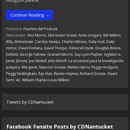
Hodgson para el…
Continue Reading →
Posted in:
Fuentes del Podcast
Filed under:
Roz Morris
,
284 Green Street
,
Anita Gregory
,
Bill Wilkins
,
Billy
,
Brimsdown
,
Carolyn Heeps
,
Charles Moses
,
Daily mail
,
Daily
mirror
,
David Fontana
,
David Thorpe
,
Deborah Hyde
,
Douglas Bence
,
Enfield
,
George Fallows
,
Graham Morris
,
Guy Lyon Playfair
,
Inglaterra
,
Janet
,
Jhonny
,
Joe Nickell
,
John Beloff
,
La sociedad para la investigación
psíquica
,
Margaret
,
Maurice Grosse
,
Melvin Harris
,
Peggy Hodgson
,
Peggy Nottingham
,
Ray Alan
,
Renée Haynes
,
Richard Grosse
,
Stuart
Sern
,
Vic
,
William Charles Louis Wilkins
Tweets by CDNantucket
Facebook Fansite Posts by ‎CDNantucket