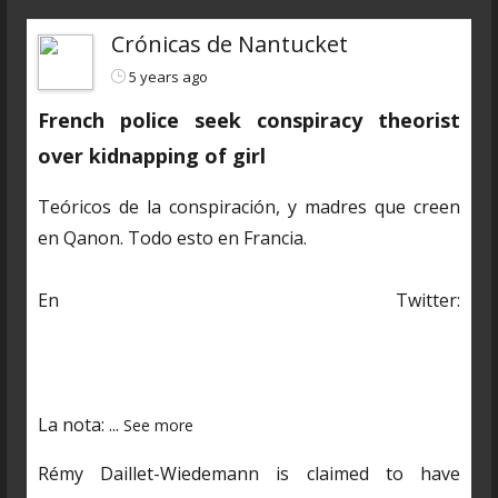
Crónicas de Nantucket
5 years ago
French police seek conspiracy theorist
over kidnapping of girl
Teóricos de la conspiración, y madres que creen
en Qanon. Todo esto en Francia.
En Twitter:
https://twitter.com/CDNantucket/status/13848482
03250601985?s=19
La nota:
...
See more
Rémy Daillet-Wiedemann is claimed to have