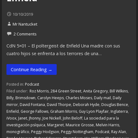
10/10/2019
Mr Nantucket
2 Comments
CdN 5×01 – El poltergeist de Enfield Una madre con sus
cuatro hijos se enfrenta a los terrores de una…
Continue Reading →
Posted in:
Podcast
Filed under:
Roz Morris
,
284 Green Street
,
Anita Gregory
,
Bill Wilkins
,
Billy
,
Brimsdown
,
Carolyn Heeps
,
Charles Moses
,
Daily mail
,
Daily
mirror
,
David Fontana
,
David Thorpe
,
Deborah Hyde
,
Douglas Bence
,
Enfield
,
George Fallows
,
Graham Morris
,
Guy Lyon Playfair
,
Inglaterra
,
iVoox
,
Janet
,
Jhonny
,
Joe Nickell
,
John Beloff
,
La sociedad para la
investigación psíquica
,
Margaret
,
Maurice Grosse
,
Melvin Harris
,
monográfico
,
Peggy Hodgson
,
Peggy Nottingham
,
Podcast
,
Ray Alan
,