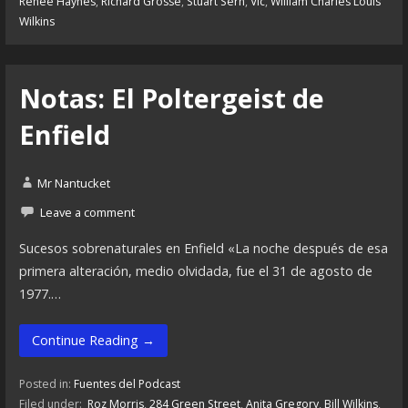
Renée Haynes
,
Richard Grosse
,
Stuart Sern
,
Vic
,
William Charles Louis
Wilkins
Notas: El Poltergeist de
Enfield
Mr Nantucket
Leave a comment
Sucesos sobrenaturales en Enfield «La noche después de esa
primera alteración, medio olvidada, fue el 31 de agosto de
1977.…
Continue Reading →
Posted in:
Fuentes del Podcast
Filed under:
Roz Morris
,
284 Green Street
,
Anita Gregory
,
Bill Wilkins
,