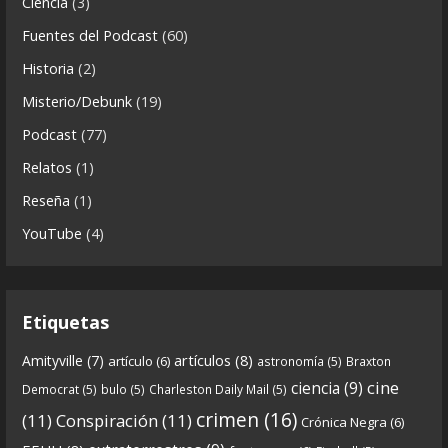
Ciencia
(3)
i
Fuentes del Podcast
(60)
Crónicas de Nantucket
c
Historia
(2)
a
5 years ago
s
Misterio/Debunk
(19)
Descargar
Podcast
(77)
https://www.ivoox.com/cdn-6x06-8211-qanon-
Relatos
(1)
parte-2-la-forja-audios-mp3_rf_67540152_1.html
Reseña
(1)
Continuamos el especial Qanon con esta segunda
YouTube
(4)
entrega en la que describimos cómo se forja la
gran
...
See more
Etiquetas
artículos
(8)
Amityville
(7)
artículo
(6)
astronomía
(5)
Braxton
6
0
View on facebook
cine
ciencia
(9)
Democrat
(5)
bulo
(5)
Charleston Daily Mail
(5)
Crónicas de Nantucket
crimen
(16)
(11)
Conspiración
(11)
Crónica Negra
(6)
5 years ago