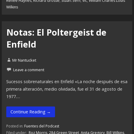
Renée Haynes
,
Richard Grosse
,
Stuart Sern
,
Vic
,
William Charles Louis
Wilkins
Notas: El Poltergeist de
Enfield
Mr Nantucket
Leave a comment
Sucesos sobrenaturales en Enfield «La noche después de esa
primera alteración, medio olvidada, fue el 31 de agosto de
1977.…
Continue Reading →
Posted in:
Fuentes del Podcast
Filed under:
Roz Morris
,
284 Green Street
,
Anita Gregory
,
Bill Wilkins
,