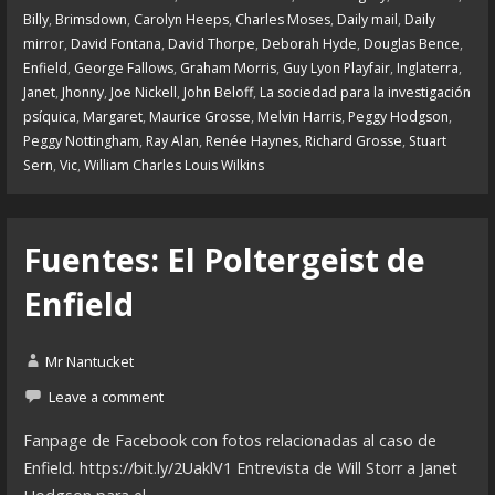
Billy
,
Brimsdown
,
Carolyn Heeps
,
Charles Moses
,
Daily mail
,
Daily
mirror
,
David Fontana
,
David Thorpe
,
Deborah Hyde
,
Douglas Bence
,
Enfield
,
George Fallows
,
Graham Morris
,
Guy Lyon Playfair
,
Inglaterra
,
Janet
,
Jhonny
,
Joe Nickell
,
John Beloff
,
La sociedad para la investigación
psíquica
,
Margaret
,
Maurice Grosse
,
Melvin Harris
,
Peggy Hodgson
,
Peggy Nottingham
,
Ray Alan
,
Renée Haynes
,
Richard Grosse
,
Stuart
Sern
,
Vic
,
William Charles Louis Wilkins
Fuentes: El Poltergeist de
Enfield
Mr Nantucket
Leave a comment
Fanpage de Facebook con fotos relacionadas al caso de
Enfield. https://bit.ly/2UaklV1 Entrevista de Will Storr a Janet