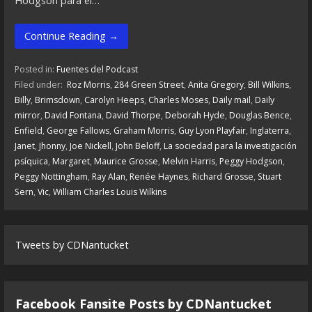
Hodgson para el…
Continue Reading →
Posted in:
Fuentes del Podcast
Filed under:
Roz Morris
,
284 Green Street
,
Anita Gregory
,
Bill Wilkins
,
Billy
,
Brimsdown
,
Carolyn Heeps
,
Charles Moses
,
Daily mail
,
Daily
mirror
,
David Fontana
,
David Thorpe
,
Deborah Hyde
,
Douglas Bence
,
Enfield
,
George Fallows
,
Graham Morris
,
Guy Lyon Playfair
,
Inglaterra
,
Janet
,
Jhonny
,
Joe Nickell
,
John Beloff
,
La sociedad para la investigación
psíquica
,
Margaret
,
Maurice Grosse
,
Melvin Harris
,
Peggy Hodgson
,
Peggy Nottingham
,
Ray Alan
,
Renée Haynes
,
Richard Grosse
,
Stuart
Sern
,
Vic
,
William Charles Louis Wilkins
Tweets by CDNantucket
Facebook Fansite Posts by ‎CDNantucket