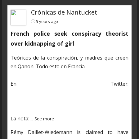
Crónicas de Nantucket
5 years ago
French police seek conspiracy theorist
over kidnapping of girl
Teóricos de la conspiración, y madres que creen
en Qanon. Todo esto en Francia.
En Twitter:
https://twitter.com/CDNantucket/status/13848482
03250601985?s=19
La nota:
...
See more
Rémy Daillet-Wiedemann is claimed to have