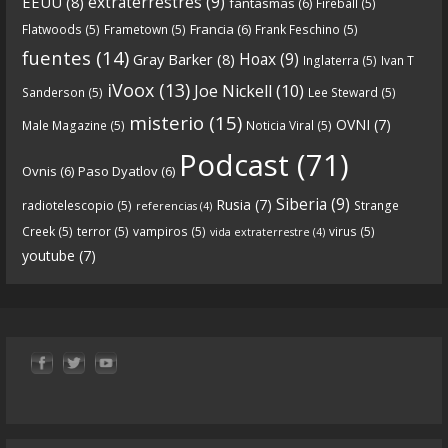
extraterrestres
(9)
EEUU
(8)
fantasmas
(6)
Fireball
(5)
Francia
(6)
Flatwoods
(5)
Frametown
(5)
Frank Feschino
(5)
Descargar
fuentes
(14)
Hoax
(9)
Gray Barker
(8)
Inglaterra
(5)
Ivan T
https://www.ivoox.com/cdn-6x05-8211-qanon-
iVoox
(13)
Joe Nickell
(10)
Sanderson
(5)
Lee Steward
(5)
parte-1-origenes-audios-mp3_rf_67157433_1.html
misterio
(15)
OVNI
(7)
Male Magazine
(5)
Noticia Viral
(5)
Tras una exhaustiva investigación en los orígenes
Podcast
(71)
Ovnis
(6)
Paso Dyatlov
(6)
y desarrollo de Qanon, la madre de todas las
...
See
Siberia
(9)
Rusia
(7)
radiotelescopio
(5)
Strange
referencias
(4)
more
Creek
(5)
terror
(5)
vampiros
(5)
virus
(5)
vida extraterrestre
(4)
youtube
(7)
9
1
View on facebook
«
‹
›
»
1
of
13