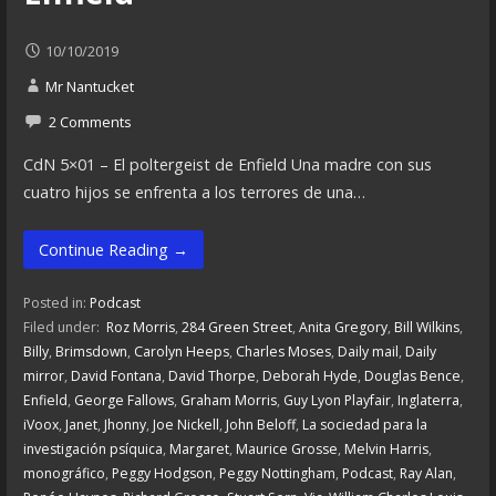
10/10/2019
Mr Nantucket
2 Comments
CdN 5×01 – El poltergeist de Enfield Una madre con sus
cuatro hijos se enfrenta a los terrores de una…
Continue Reading →
Posted in:
Podcast
Filed under:
Roz Morris
,
284 Green Street
,
Anita Gregory
,
Bill Wilkins
,
Billy
,
Brimsdown
,
Carolyn Heeps
,
Charles Moses
,
Daily mail
,
Daily
mirror
,
David Fontana
,
David Thorpe
,
Deborah Hyde
,
Douglas Bence
,
Enfield
,
George Fallows
,
Graham Morris
,
Guy Lyon Playfair
,
Inglaterra
,
iVoox
,
Janet
,
Jhonny
,
Joe Nickell
,
John Beloff
,
La sociedad para la
investigación psíquica
,
Margaret
,
Maurice Grosse
,
Melvin Harris
,
monográfico
,
Peggy Hodgson
,
Peggy Nottingham
,
Podcast
,
Ray Alan
,