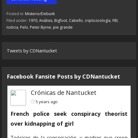
Posted in:
Misterio/Debunk
Filed under:
1970
,
Análisis
,
Bigfoot
,
Cabello
,
criptozoología
,
FBI
,
noticia
,
Pelo
,
Peter Byrne
,
pie grande
Tweets by CDNantucket
Facebook Fansite Posts by ‎CDNantucket
Crónicas de Nantucket
5 years ago
French police seek conspiracy theorist
over kidnapping of girl
Teóricos de la conspiración, y madres que creen