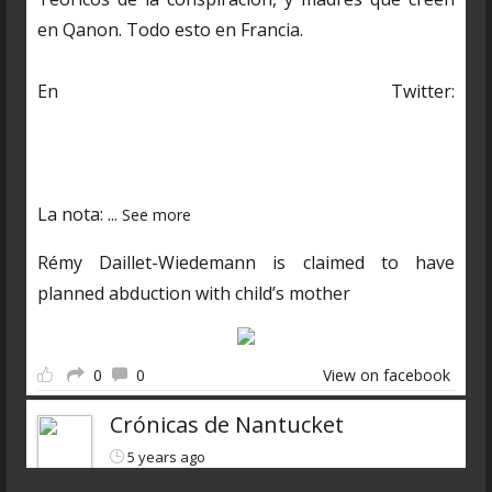
en Qanon. Todo esto en Francia.
En Twitter:
https://twitter.com/CDNantucket/status/13848482
03250601985?s=19
La nota:
...
See more
Rémy Daillet-Wiedemann is claimed to have
planned abduction with child’s mother
0
0
View on facebook
Crónicas de Nantucket
5 years ago