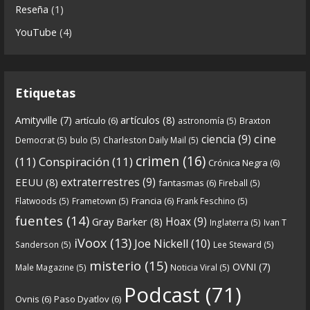
Reseña
(1)
Continuamos el especial Qanon con esta segunda
YouTube
(4)
entrega en la que describimos cómo se forja la
gran
...
See more
Etiquetas
artículos
(8)
Amityville
(7)
artículo
(6)
astronomía
(5)
Braxton
6
0
View on facebook
cine
ciencia
(9)
Democrat
(5)
bulo
(5)
Charleston Daily Mail
(5)
Crónicas de Nantucket
crimen
(16)
(11)
Conspiración
(11)
Crónica Negra
(6)
5 years ago
extraterrestres
(9)
EEUU
(8)
fantasmas
(6)
Fireball
(5)
Francia
(6)
Flatwoods
(5)
Frametown
(5)
Frank Feschino
(5)
Descargar
fuentes
(14)
Hoax
(9)
Gray Barker
(8)
Inglaterra
(5)
Ivan T
https://www.ivoox.com/cdn-6x05-8211-qanon-
iVoox
(13)
Joe Nickell
(10)
Sanderson
(5)
Lee Steward
(5)
parte-1-origenes-audios-mp3_rf_67157433_1.html
misterio
(15)
OVNI
(7)
Male Magazine
(5)
Noticia Viral
(5)
Tras una exhaustiva investigación en los orígenes
Podcast
(71)
Ovnis
(6)
Paso Dyatlov
(6)
y desarrollo de Qanon, la madre de todas las
...
See