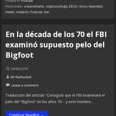
Posted in:
Podcast
Filed under:
creacionismo
,
criptozoología
,
EEUU
,
iVoox
,
leyendas
,
meter
,
misterio
,
Podcast
,
Van
En la década de los 70 el FBI
examinó supuesto pelo del
Bigfoot
24/06/2019
Mr Nantucket
Leave a comment
Traducción del artículo “Consiguió que el FBI examinará el
pelo del “Bigfoot” en los años 70 – y este hombre…
Continue Reading →