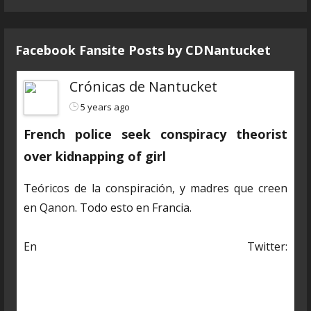
Facebook Fansite Posts by ‎CDNantucket
Crónicas de Nantucket
5 years ago
French police seek conspiracy theorist
over kidnapping of girl
Teóricos de la conspiración, y madres que creen
en Qanon. Todo esto en Francia.
En Twitter:
https://twitter.com/CDNantucket/status/13848482
03250601985?s=19