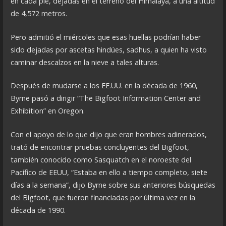
en cada pie, dejadas en el terreno del Himalaya, a una altitud
de 4,572 metros.
Pero admitió el miércoles que esas huellas podrían haber
sido dejadas por ascetas hindúes, sadhus, a quien ha visto
caminar descalzos en la nieve a tales alturas.
Después de mudarse a los EE.UU. en la década de 1960,
Byrne pasó a dirigir “The Bigfoot Information Center and
Exhibition” en Oregon.
Con el apoyo de lo que dijo que eran hombres adinerados,
trató de encontrar pruebas concluyentes del Bigfoot,
también conocido como Sasquatch en el noroeste del
Pacífico de EEUU, “Estaba en ello a tiempo completo, siete
días a la semana”, dijo Byrne sobre sus anteriores búsquedas
del Bigfoot, que fueron financiadas por última vez en la
década de 1990.