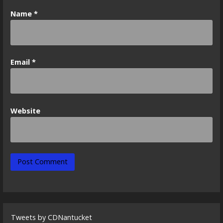
n
Name
*
Email
*
Website
Tweets by CDNantucket