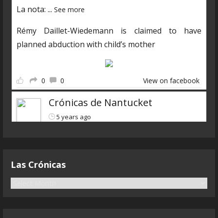
La nota:
...
See more
Rémy Daillet-Wiedemann is claimed to have
planned abduction with child’s mother
0
0
View on facebook
Crónicas de Nantucket
5 years ago
Descarga el nuevo programa
https://www.ivoox.com/cdn-6x07-8211-qanon-
Las Crónicas
parte-3-liarla-parda-audios-
mp3_rf_68083323_1.html
L
a
s
Terminamos con la visión general del fenómeno