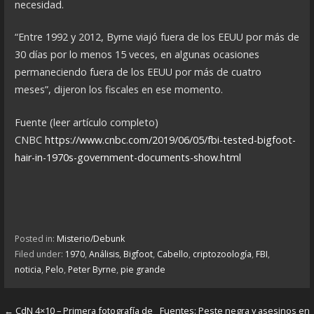
necesidad.
“Entre 1992 y 2012, Byrne viajó fuera de los EEUU por más de
30 días por lo menos 15 veces, en algunas ocasiones
permaneciendo fuera de los EEUU por más de cuatro
meses”, dijeron los fiscales en ese momento.
Fuente (leer artículo completo)
CNBC
https://www.cnbc.com/2019/06/05/fbi-tested-bigfoot-
hair-in-1970s-government-documents-show.html
Posted in:
Misterio/Debunk
Filed under:
1970
,
Análisis
,
Bigfoot
,
Cabello
,
criptozoología
,
FBI
,
noticia
,
Pelo
,
Peter Byrne
,
pie grande
← CdN 4×10 – Primera fotografía de
Fuentes: Peste negra y asesinos en