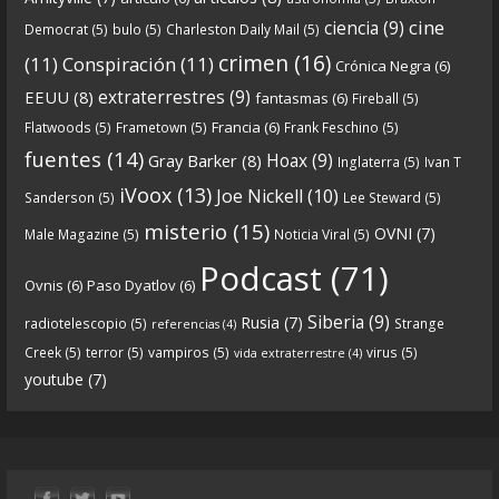
6
0
View on facebook
cine
ciencia
(9)
Democrat
(5)
bulo
(5)
Charleston Daily Mail
(5)
Crónicas de Nantucket
crimen
(16)
(11)
Conspiración
(11)
Crónica Negra
(6)
5 years ago
extraterrestres
(9)
EEUU
(8)
fantasmas
(6)
Fireball
(5)
Francia
(6)
Flatwoods
(5)
Frametown
(5)
Frank Feschino
(5)
Descargar
fuentes
(14)
Hoax
(9)
Gray Barker
(8)
Inglaterra
(5)
Ivan T
https://www.ivoox.com/cdn-6x05-8211-qanon-
iVoox
(13)
Joe Nickell
(10)
Sanderson
(5)
Lee Steward
(5)
parte-1-origenes-audios-mp3_rf_67157433_1.html
misterio
(15)
OVNI
(7)
Male Magazine
(5)
Noticia Viral
(5)
Tras una exhaustiva investigación en los orígenes
Podcast
(71)
Ovnis
(6)
Paso Dyatlov
(6)
y desarrollo de Qanon, la madre de todas las
...
See
Siberia
(9)
Rusia
(7)
radiotelescopio
(5)
Strange
referencias
(4)
more
Creek
(5)
terror
(5)
vampiros
(5)
virus
(5)
vida extraterrestre
(4)
youtube
(7)
9
1
View on facebook
«
‹
›
»
1
of
13