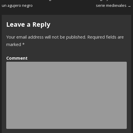
P
un agujero negro
serie medievales →
o
s
Leave a Reply
t
Your email address will not be published.
Required fields are
n
marked
*
a
Comment
v
i
g
a
t
i
o