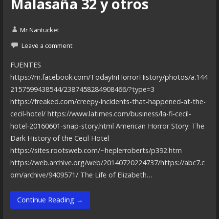
Malasaña 32 y otros
Mr Nantucket
Leave a comment
FUENTES
https://m.facebook.com/TodayInHorrorHistory/photos/a.144
2157599438544/2387458284908466/?type=3
https://freaked.com/creepy-incidents-that-happened-at-the-
cecil-hotel/ https://www.latimes.com/business/la-fi-cecil-
hotel-20160601-snap-story.html American Horror Story: The
Dark History of the Cecil Hotel
https://sites.rootsweb.com/~heplerroberts/p392.htm
https://web.archive.org/web/20140720224737/https://abc7.c
om/archive/9409571/ The Life of Elizabeth…
Continue Reading →