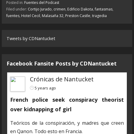
Posted in:
Fuentes del Podcast
Filed under:
Cortijo Jurado
,
crimen
,
Edificio Dakota
,
fantasmas
,
fuentes
,
Hotel Cecil
,
Malasaña 32
,
Preston Castle
,
tragedia
Tweets by CDNantucket
Facebook Fansite Posts by ‎CDNantucket
Crónicas de Nantucket
5 years ago
French police seek conspiracy theorist
over kidnapping of girl
Teóricos de la conspiración, y madres que creen
en Qanon. Todo esto en Francia.