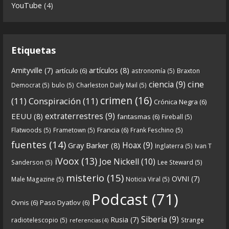
Continuamos el especial Qanon con esta segunda
YouTube
(4)
entrega en la que describimos cómo se forja la
gran
...
See more
Etiquetas
artículos
(8)
Amityville
(7)
artículo
(6)
astronomía
(5)
Braxton
6
0
View on facebook
cine
ciencia
(9)
Democrat
(5)
bulo
(5)
Charleston Daily Mail
(5)
Crónicas de Nantucket
crimen
(16)
(11)
Conspiración
(11)
Crónica Negra
(6)
5 years ago
extraterrestres
(9)
EEUU
(8)
fantasmas
(6)
Fireball
(5)
Francia
(6)
Flatwoods
(5)
Frametown
(5)
Frank Feschino
(5)
Descargar
fuentes
(14)
Hoax
(9)
Gray Barker
(8)
Inglaterra
(5)
Ivan T
https://www.ivoox.com/cdn-6x05-8211-qanon-
iVoox
(13)
Joe Nickell
(10)
Sanderson
(5)
Lee Steward
(5)
parte-1-origenes-audios-mp3_rf_67157433_1.html
misterio
(15)
OVNI
(7)
Male Magazine
(5)
Noticia Viral
(5)
Tras una exhaustiva investigación en los orígenes
Podcast
(71)
Ovnis
(6)
Paso Dyatlov
(6)
y desarrollo de Qanon, la madre de todas las
...
See
Siberia
(9)
Rusia
(7)
radiotelescopio
(5)
Strange
referencias
(4)
more