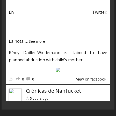
En Twitter:
https://twitter.com/CDNantucket/status/13848482
03250601985?s=19
La nota:
...
See more
Rémy Daillet-Wiedemann is claimed to have
planned abduction with child’s mother
0
0
View on facebook
Crónicas de Nantucket
5 years ago
Descarga el nuevo programa