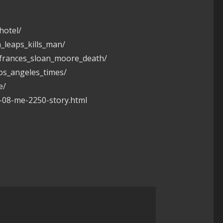
hotel/
_leaps_kills_man/
_frances_sloan_moore_death/
os_angeles_times/
e/
-08-me-2250-story.html