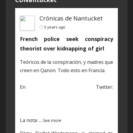
Crónicas de Nantucket
5 years ago
French police seek conspiracy
theorist over kidnapping of girl
Teóricos de la conspiración, y madres que
creen en Qanon. Todo esto en Francia.
En Twitter:
https://twitter.com/CDNantucket/status/1
384848203250601985?s=19
La nota:
...
See more