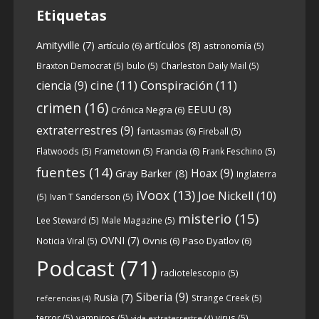
Etiquetas
artículos
(8)
Amityville
(7)
artículo
(6)
astronomía
(5)
6
0
View on facebook
Braxton Democrat
(5)
bulo
(5)
Charleston Daily Mail
(5)
cine
(11)
Conspiración
(11)
ciencia
(9)
Crónicas de Nantucket
crimen
(16)
EEUU
(8)
Crónica Negra
(6)
5 years ago
extraterrestres
(9)
fantasmas
(6)
Fireball
(5)
Francia
(6)
Flatwoods
(5)
Frametown
(5)
Frank Feschino
(5)
Descargar
fuentes
(14)
Hoax
(9)
Gray Barker
(8)
Inglaterra
https://www.ivoox.com/cdn-6x05-8211-
iVoox
(13)
Joe Nickell
(10)
qanon-parte-1-origenes-audios-
(5)
Ivan T Sanderson
(5)
mp3_rf_67157433_1.html
misterio
(15)
Lee Steward
(5)
Male Magazine
(5)
OVNI
(7)
Ovnis
(6)
Paso Dyatlov
(6)
Noticia Viral
(5)
Tras una exhaustiva investigación en los
Podcast
(71)
radiotelescopio
(5)
orígenes y desarrollo de Qanon, la madre
de todas las
...
Siberia
(9)
See more
Rusia
(7)
Strange Creek
(5)
referencias
(4)
terror
(5)
vampiros
(5)
virus
(5)
vida extraterrestre
(4)