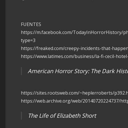
FUENTES
https://m.facebook.com/TodayInHorrorHistory/
type=3
https://freaked.com/creepy-incidents-that-happene
https://www.latimes.com/business/la-fi-cecil-hote
American Horror Story: The Dark Histo
https://sites.rootsweb.com/~heplerroberts/p392.
https://web.archive.org/web/20140720224737/htt
The Life of Elizabeth Short