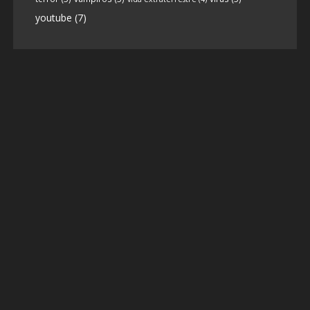
youtube
(7)
9
1
View on facebook
«
‹
›
»
1
of
13