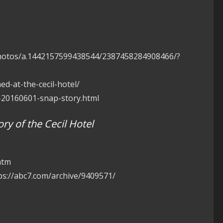
photos/a.1442157599438544/2387458284908466/?
d-at-the-cecil-hotel/
l-20160601-snap-story.html
ry of the Cecil Hotel
htm
ps://abc7.com/archive/9409571/