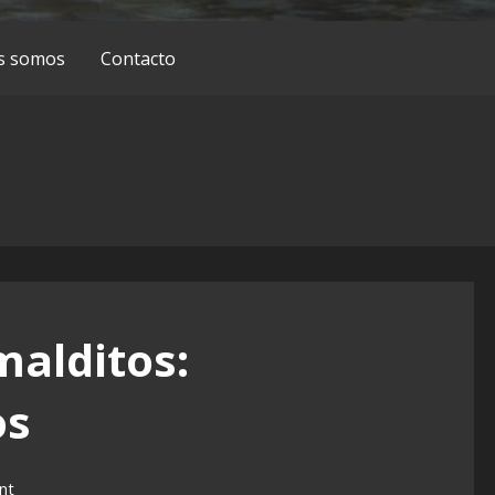
s somos
Contacto
malditos:
os
nt