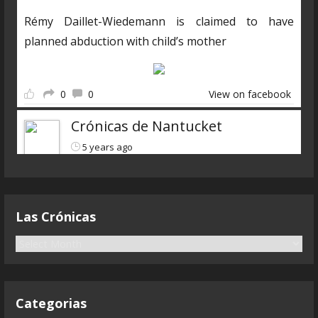
Rémy Daillet-Wiedemann is claimed to have
planned abduction with child’s mother
0
0
View on facebook
Crónicas de Nantucket
5 years ago
Descarga el nuevo programa
https://www.ivoox.com/cdn-6x07-8211-qanon-
Las Crónicas
parte-3-liarla-parda-audios-
mp3_rf_68083323_1.html
L
a
s
Terminamos con la visión general del fenómeno
C
Qanon que ha canibalizado
...
See more
Categorias
r