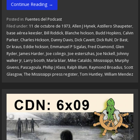
Continue Reading →
Posted in:
Fuentes del Podcast
Filed under:
11 de octubre de 1973
,
Allen J Hynek
,
Astillero Shaupeter
,
base aérea keesler
,
Bill Riddick
,
Blanche hickson
,
Budd Hopkins
,
Calvin
Parker
,
Charles Hickson
,
Danny Davis
,
Dick Cavett
,
Dick Ruhl
,
Dr Bast
,
Dr kraus
,
Eddie hickson
,
Emmanuel P Sigalas
,
Fred Diamond
,
Glen
Ryder
,
James Harder
,
Joe colingo
,
Joe esterszhas
,
Joe Nickell
,
Johnny
walker Jr
,
Larry booth
,
María blair
,
Mike Cataldo
,
Mississippi
,
Murphy
Givens
,
Pascagoula
,
Phillip J Klass
,
Ralph Blum
,
Raymond Broadus
,
Scott
Glasgow
,
The Mississippi press register
,
Tom Huntley
,
William Mendez