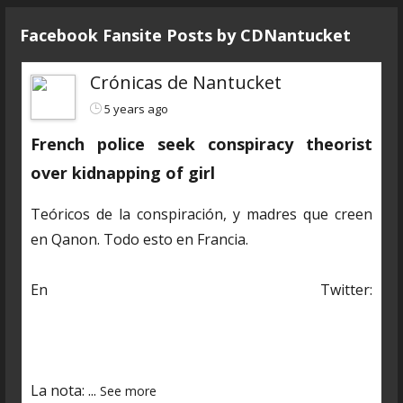
Facebook Fansite Posts by ‎CDNantucket
Crónicas de Nantucket
5 years ago
French police seek conspiracy theorist
over kidnapping of girl
Teóricos de la conspiración, y madres que creen
en Qanon. Todo esto en Francia.
En Twitter:
https://twitter.com/CDNantucket/status/13848482
03250601985?s=19
La nota:
...
See more