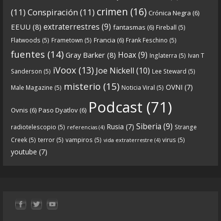
Crónicas de Nantucket
crimen
(16)
(11)
Conspiración
(11)
Crónica Negra
(6)
5 years ago
extraterrestres
(9)
EEUU
(8)
fantasmas
(6)
Fireball
(5)
Francia
(6)
Flatwoods
(5)
Frametown
(5)
Frank Feschino
(5)
Descargar
fuentes
(14)
Hoax
(9)
Gray Barker
(8)
Inglaterra
(5)
Ivan T
https://www.ivoox.com/cdn-6x05-8211-qanon-
iVoox
(13)
Joe Nickell
(10)
Sanderson
(5)
Lee Steward
(5)
parte-1-origenes-audios-mp3_rf_67157433_1.html
misterio
(15)
OVNI
(7)
Male Magazine
(5)
Noticia Viral
(5)
Tras una exhaustiva investigación en los orígenes
Podcast
(71)
Ovnis
(6)
Paso Dyatlov
(6)
y desarrollo de Qanon, la madre de todas las
...
See
Siberia
(9)
Rusia
(7)
radiotelescopio
(5)
Strange
referencias
(4)
more
Creek
(5)
terror
(5)
vampiros
(5)
virus
(5)
vida extraterrestre
(4)
youtube
(7)
9
1
View on facebook
«
‹
›
»
1
of
13