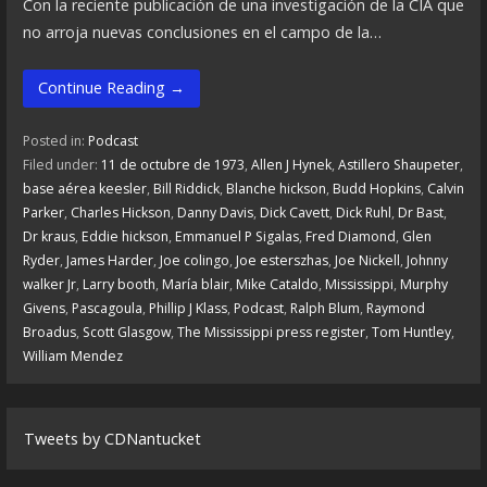
Con la reciente publicación de una investigación de la CIA que
no arroja nuevas conclusiones en el campo de la…
Continue Reading →
Posted in:
Podcast
Filed under:
11 de octubre de 1973
,
Allen J Hynek
,
Astillero Shaupeter
,
base aérea keesler
,
Bill Riddick
,
Blanche hickson
,
Budd Hopkins
,
Calvin
Parker
,
Charles Hickson
,
Danny Davis
,
Dick Cavett
,
Dick Ruhl
,
Dr Bast
,
Dr kraus
,
Eddie hickson
,
Emmanuel P Sigalas
,
Fred Diamond
,
Glen
Ryder
,
James Harder
,
Joe colingo
,
Joe esterszhas
,
Joe Nickell
,
Johnny
walker Jr
,
Larry booth
,
María blair
,
Mike Cataldo
,
Mississippi
,
Murphy
Givens
,
Pascagoula
,
Phillip J Klass
,
Podcast
,
Ralph Blum
,
Raymond
Broadus
,
Scott Glasgow
,
The Mississippi press register
,
Tom Huntley
,
William Mendez
Tweets by CDNantucket