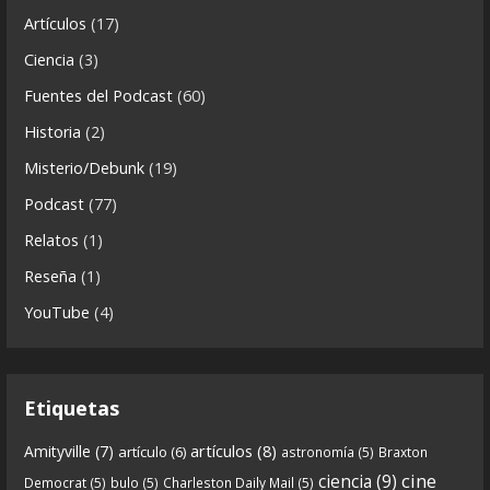
ó
Artículos
(17)
n
8
1
View on facebook
Ciencia
(3)
i
Fuentes del Podcast
(60)
Crónicas de Nantucket
c
Historia
(2)
a
5 years ago
s
Misterio/Debunk
(19)
Descargar
Podcast
(77)
https://www.ivoox.com/cdn-6x06-8211-qanon-
Relatos
(1)
parte-2-la-forja-audios-mp3_rf_67540152_1.html
Reseña
(1)
Continuamos el especial Qanon con esta segunda
YouTube
(4)
entrega en la que describimos cómo se forja la
gran
...
See more
Etiquetas
artículos
(8)
Amityville
(7)
artículo
(6)
astronomía
(5)
Braxton
6
0
View on facebook
cine
ciencia
(9)
Democrat
(5)
bulo
(5)
Charleston Daily Mail
(5)