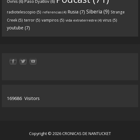
Ovnis
(6)
Paso Dyatlov
(6)
y desarrollo de Qanon, la madre de todas las
...
See
Siberia
(9)
Rusia
(7)
radiotelescopio
(5)
Strange
referencias
(4)
more
Creek
(5)
terror
(5)
vampiros
(5)
virus
(5)
vida extraterrestre
(4)
youtube
(7)
9
1
View on facebook
«
‹
›
»
1
of
13
169686
Visitors
Copyright © 2026 CRONICAS DE NANTUCKET