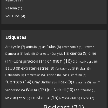
Relatos
(1)
parte-2-la-forja-audios-mp3_rf_67540152_1.html
Reseña
(1)
Continuamos el especial Qanon con esta segunda
YouTube
(4)
entrega en la que describimos cómo se forja la
gran
...
See more
Etiquetas
artículos
(8)
Amityville
(7)
artículo
(6)
astronomía
(5)
Braxton
6
0
View on facebook
cine
ciencia
(9)
Democrat
(5)
bulo
(5)
Charleston Daily Mail
(5)
Crónicas de Nantucket
crimen
(16)
(11)
Conspiración
(11)
Crónica Negra
(6)
5 years ago
extraterrestres
(9)
EEUU
(8)
fantasmas
(6)
Fireball
(5)
Francia
(6)
Flatwoods
(5)
Frametown
(5)
Frank Feschino
(5)
Descargar
fuentes
(14)
Hoax
(9)
Gray Barker
(8)
Inglaterra
(5)
Ivan T
https://www.ivoox.com/cdn-6x05-8211-qanon-
iVoox
(13)
Joe Nickell
(10)
Sanderson
(5)
Lee Steward
(5)
parte-1-origenes-audios-mp3_rf_67157433_1.html
misterio
(15)
OVNI
(7)
Male Magazine
(5)
Noticia Viral
(5)
Tras una exhaustiva investigación en los orígenes
Podcast
(71)