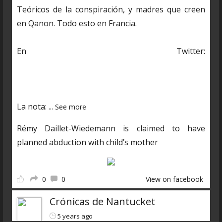
Teóricos de la conspiración, y madres que creen
en Qanon. Todo esto en Francia.
En Twitter:
https://twitter.com/CDNantucket/status/13848482
03250601985?s=19
La nota:
...
See more
Rémy Daillet-Wiedemann is claimed to have
planned abduction with child’s mother
0
0
View on facebook
Crónicas de Nantucket
5 years ago