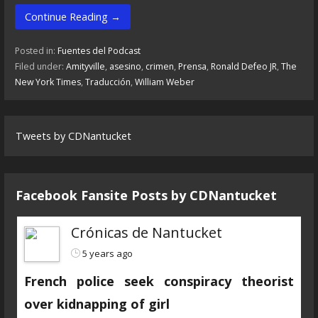
Continue Reading →
Posted in:
Fuentes del Podcast
Filed under:
Amityville
,
asesino
,
crimen
,
Prensa
,
Ronald Defeo JR
,
The
New York Times
,
Traducción
,
William Weber
Tweets by CDNantucket
Facebook Fansite Posts by ‎CDNantucket
Crónicas de Nantucket
5 years ago
French police seek conspiracy theorist
over kidnapping of girl