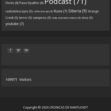
Podcast
(71)
Ovnis
(6)
Paso Dyatlov
(6)
y desarrollo de Qanon, la madre de todas las
...
See
Siberia
(9)
Rusia
(7)
radiotelescopio
(5)
Strange
referencias
(4)
more
Creek
(5)
terror
(5)
vampiros
(5)
virus
(5)
vida extraterrestre
(4)
youtube
(7)
9
1
View on facebook
«
‹
›
»
1
of
13
169971
Visitors
Copyright © 2026 CRONICAS DE NANTUCKET