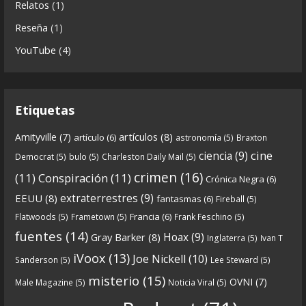
Relatos
(1)
parte-2-la-forja-audios-mp3_rf_67540152_1.html
Reseña
(1)
Continuamos el especial Qanon con esta segunda
YouTube
(4)
entrega en la que describimos cómo se forja la
gran
...
See more
Etiquetas
artículos
(8)
Amityville
(7)
artículo
(6)
astronomía
(5)
Braxton
6
0
View on facebook
cine
ciencia
(9)
Democrat
(5)
bulo
(5)
Charleston Daily Mail
(5)
Crónicas de Nantucket
crimen
(16)
(11)
Conspiración
(11)
Crónica Negra
(6)
5 years ago
extraterrestres
(9)
EEUU
(8)
fantasmas
(6)
Fireball
(5)
Francia
(6)
Flatwoods
(5)
Frametown
(5)
Frank Feschino
(5)
Descargar
fuentes
(14)
Hoax
(9)
Gray Barker
(8)
Inglaterra
(5)
Ivan T
https://www.ivoox.com/cdn-6x05-8211-qanon-
iVoox
(13)
Joe Nickell
(10)
Sanderson
(5)
Lee Steward
(5)
parte-1-origenes-audios-mp3_rf_67157433_1.html
misterio
(15)
OVNI
(7)
Male Magazine
(5)
Noticia Viral
(5)
Tras una exhaustiva investigación en los orígenes