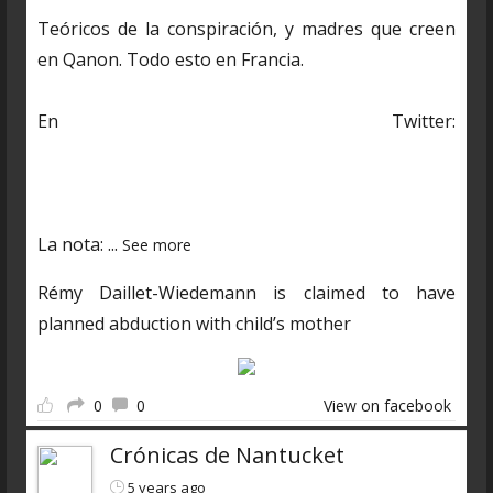
Teóricos de la conspiración, y madres que creen
en Qanon. Todo esto en Francia.
En Twitter:
https://twitter.com/CDNantucket/status/13848482
03250601985?s=19
La nota:
...
See more
Rémy Daillet-Wiedemann is claimed to have
planned abduction with child’s mother
0
0
View on facebook
Crónicas de Nantucket
5 years ago