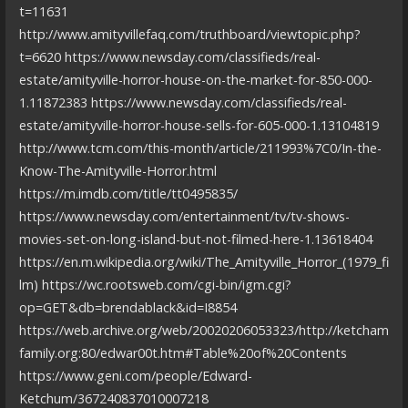
t=11631
http://www.amityvillefaq.com/truthboard/viewtopic.php?
t=6620 https://www.newsday.com/classifieds/real-
estate/amityville-horror-house-on-the-market-for-850-000-
1.11872383 https://www.newsday.com/classifieds/real-
estate/amityville-horror-house-sells-for-605-000-1.13104819
http://www.tcm.com/this-month/article/211993%7C0/In-the-
Know-The-Amityville-Horror.html
https://m.imdb.com/title/tt0495835/
https://www.newsday.com/entertainment/tv/tv-shows-
movies-set-on-long-island-but-not-filmed-here-1.13618404
https://en.m.wikipedia.org/wiki/The_Amityville_Horror_(1979_fi
lm) https://wc.rootsweb.com/cgi-bin/igm.cgi?
op=GET&db=brendablack&id=I8854
https://web.archive.org/web/20020206053323/http://ketcham
family.org:80/edwar00t.htm#Table%20of%20Contents
https://www.geni.com/people/Edward-
Ketchum/367240837010007218