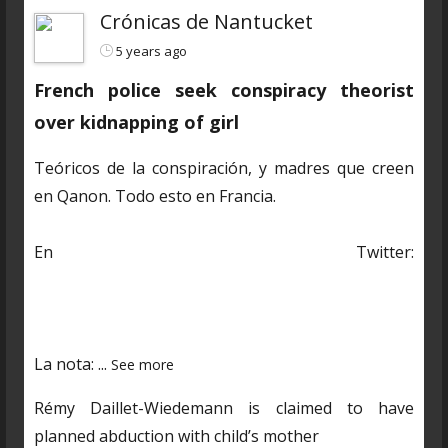
Crónicas de Nantucket
5 years ago
French police seek conspiracy theorist
over kidnapping of girl
Teóricos de la conspiración, y madres que creen
en Qanon. Todo esto en Francia.
En Twitter:
https://twitter.com/CDNantucket/status/13848482
03250601985?s=19
La nota:
...
See more
Rémy Daillet-Wiedemann is claimed to have
planned abduction with child’s mother