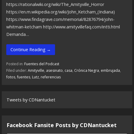
https://rationalwiki.org/wiki/The_Amityville_Horror
https://en.m.wikipedia.org/wiki/John_Ketcham_(Indiana)
https://www.findagrave.com/memorial/82876794/john-
whitman-ketcham http://www.amityvillefaq.com/intti.html
Demanda…
Continue Reading →
Posted in:
Fuentes del Podcast
Filed under:
Amityville
,
asesinato
,
casa
,
Crónica Negra
,
embrujada
,
fotos
,
fuentes
,
Lutz
,
referencias
Tweets by CDNantucket
Facebook Fansite Posts by ‎CDNantucket