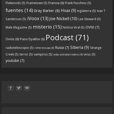
Francia
(6)
Flatwoods
(5)
Frametown
(5)
Frank Feschino
(5)
Descargar
fuentes
(14)
Hoax
(9)
Gray Barker
(8)
Inglaterra
(5)
Ivan T
https://www.ivoox.com/cdn-6x05-8211-qanon-
iVoox
(13)
Joe Nickell
(10)
Sanderson
(5)
Lee Steward
(5)
parte-1-origenes-audios-mp3_rf_67157433_1.html
misterio
(15)
OVNI
(7)
Male Magazine
(5)
Noticia Viral
(5)
Tras una exhaustiva investigación en los orígenes
Podcast
(71)
Ovnis
(6)
Paso Dyatlov
(6)
y desarrollo de Qanon, la madre de todas las
...
See
Siberia
(9)
Rusia
(7)
radiotelescopio
(5)
Strange
referencias
(4)
more
Creek
(5)
terror
(5)
vampiros
(5)
virus
(5)
vida extraterrestre
(4)
youtube
(7)
9
1
View on facebook
«
‹
›
»
1
of
13