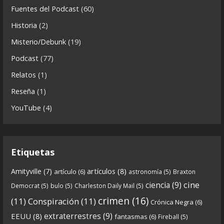
i
Fuentes del Podcast
(60)
Crónicas de Nantucket
c
Historia
(2)
a
5 years ago
s
Misterio/Debunk
(19)
Descargar
Podcast
(77)
https://www.ivoox.com/cdn-6x06-8211-qanon-
Relatos
(1)
parte-2-la-forja-audios-mp3_rf_67540152_1.html
Reseña
(1)
Continuamos el especial Qanon con esta segunda
YouTube
(4)
entrega en la que describimos cómo se forja la
gran
...
See more
Etiquetas
artículos
(8)
Amityville
(7)
artículo
(6)
astronomía
(5)
Braxton
6
0
View on facebook
cine
ciencia
(9)
Democrat
(5)
bulo
(5)
Charleston Daily Mail
(5)
Crónicas de Nantucket
crimen
(16)
(11)
Conspiración
(11)
Crónica Negra
(6)
5 years ago
extraterrestres
(9)
EEUU
(8)
fantasmas
(6)
Fireball
(5)