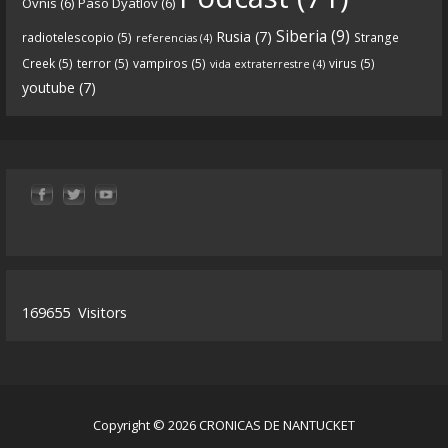
Ovnis
(6)
Paso Dyatlov
(6)
“Próximamente en el
de Crónicas de
#podcast
Siberia
(9)
nantucket.
https://t.co/3zqG4RtRl7
”
Rusia
(7)
radiotelescopio
(5)
Strange
referencias
(4)
Creek
(5)
terror
(5)
vampiros
(5)
virus
(5)
vida extraterrestre
(4)
youtube
(7)
0
1
View on facebook
«
‹
›
»
2
of
13
169655
Visitors
Copyright © 2026 CRONICAS DE NANTUCKET