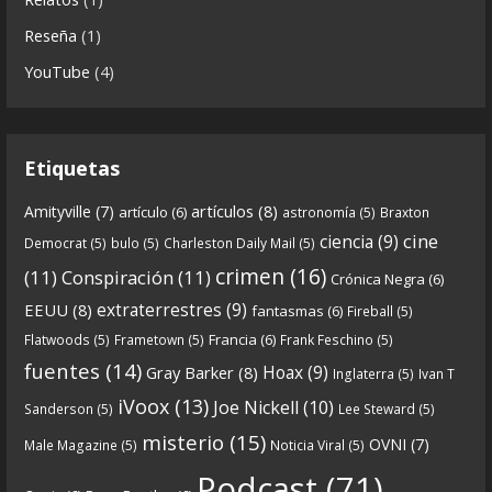
6x02-8211-ras-ras-rasputin-el-monje-audios-
Reseña
(1)
mp3_rf_62723031_1.html
YouTube
(4)
En esta entrega traemos
...
See more
Etiquetas
8
0
View on facebook
artículos
(8)
Amityville
(7)
artículo
(6)
astronomía
(5)
Braxton
Crónicas de Nantucket
cine
ciencia
(9)
Democrat
(5)
bulo
(5)
Charleston Daily Mail
(5)
5 years ago
crimen
(16)
(11)
Conspiración
(11)
Crónica Negra
(6)
Crónicas De Nantucket on Twitter
extraterrestres
(9)
EEUU
(8)
fantasmas
(6)
Fireball
(5)
Francia
(6)
Flatwoods
(5)
Frametown
(5)
Frank Feschino
(5)
Próximamente en el
de Crónicas de
#Podcast
fuentes
(14)
Hoax
(9)
Gray Barker
(8)
Inglaterra
(5)
Ivan T
nantucket.
iVoox
(13)
Joe Nickell
(10)
Sanderson
(5)
Lee Steward
(5)
https://twitter.com/CDNantucket/status/13336753
misterio
(15)
OVNI
(7)
Male Magazine
(5)
Noticia Viral
(5)
52049274880?s=19
Podcast
(71)