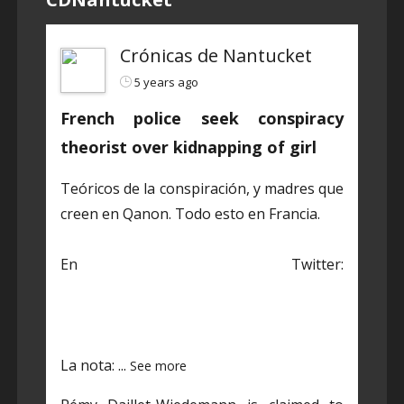
Crónicas de Nantucket
5 years ago
French police seek conspiracy
theorist over kidnapping of girl
Teóricos de la conspiración, y madres que
creen en Qanon. Todo esto en Francia.
En Twitter:
https://twitter.com/CDNantucket/status/1
384848203250601985?s=19
La nota:
...
See more