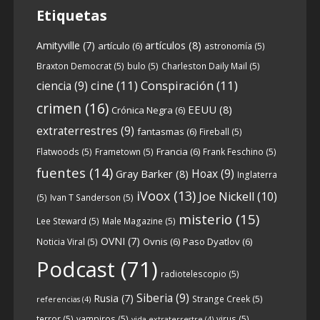
Etiquetas
artículos
(8)
Amityville
(7)
artículo
(6)
astronomía
(5)
6
0
View on facebook
Braxton Democrat
(5)
bulo
(5)
Charleston Daily Mail
(5)
cine
(11)
Conspiración
(11)
ciencia
(9)
Crónicas de Nantucket
crimen
(16)
EEUU
(8)
Crónica Negra
(6)
5 years ago
extraterrestres
(9)
fantasmas
(6)
Fireball
(5)
Francia
(6)
Flatwoods
(5)
Frametown
(5)
Frank Feschino
(5)
Descargar
fuentes
(14)
Hoax
(9)
Gray Barker
(8)
Inglaterra
https://www.ivoox.com/cdn-6x05-8211-
iVoox
(13)
Joe Nickell
(10)
qanon-parte-1-origenes-audios-
(5)
Ivan T Sanderson
(5)
mp3_rf_67157433_1.html
misterio
(15)
Lee Steward
(5)
Male Magazine
(5)
OVNI
(7)
Ovnis
(6)
Paso Dyatlov
(6)
Noticia Viral
(5)
Tras una exhaustiva investigación en los
Podcast
(71)
radiotelescopio
(5)
orígenes y desarrollo de Qanon, la madre
de todas las
...
Siberia
(9)
See more
Rusia
(7)
Strange Creek
(5)
referencias
(4)
terror
(5)
vampiros
(5)
virus
(5)
vida extraterrestre
(4)