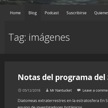
Home
Blog
Podcast
Suscribirse
Quiene
Tag: imágenes
Notas del programa del 
05/12/2018
Mr Nantucket
Leave a comme
Diatomeas extraterrestres en la estratosfera En Sp
equipo de investigadores británicos…