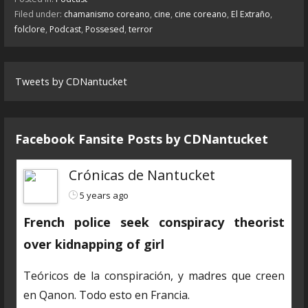
Filed under:
chamanismo coreano
,
cine
,
cine coreano
,
El Extraño
,
folclore
,
Podcast
,
Possesed
,
terror
Tweets by CDNantucket
Facebook Fansite Posts by ‎CDNantucket
Crónicas de Nantucket
5 years ago
French police seek conspiracy theorist
over kidnapping of girl
Teóricos de la conspiración, y madres que creen
en Qanon. Todo esto en Francia.