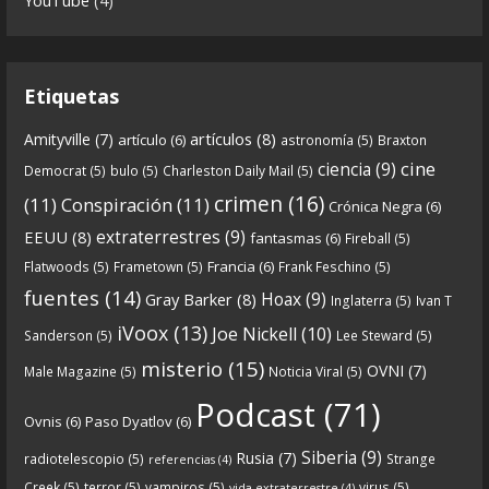
Continuamos el especial Qanon con esta segunda
YouTube
(4)
entrega en la que describimos cómo se forja la
gran
...
See more
Etiquetas
artículos
(8)
Amityville
(7)
artículo
(6)
astronomía
(5)
Braxton
6
0
View on facebook
cine
ciencia
(9)
Democrat
(5)
bulo
(5)
Charleston Daily Mail
(5)
Crónicas de Nantucket
crimen
(16)
(11)
Conspiración
(11)
Crónica Negra
(6)
5 years ago
extraterrestres
(9)
EEUU
(8)
fantasmas
(6)
Fireball
(5)
Francia
(6)
Flatwoods
(5)
Frametown
(5)
Frank Feschino
(5)
Descargar
fuentes
(14)
Hoax
(9)
Gray Barker
(8)
Inglaterra
(5)
Ivan T
https://www.ivoox.com/cdn-6x05-8211-qanon-
iVoox
(13)
Joe Nickell
(10)
Sanderson
(5)
Lee Steward
(5)
parte-1-origenes-audios-mp3_rf_67157433_1.html
misterio
(15)
OVNI
(7)
Male Magazine
(5)
Noticia Viral
(5)
Tras una exhaustiva investigación en los orígenes
Podcast
(71)
Ovnis
(6)
Paso Dyatlov
(6)
y desarrollo de Qanon, la madre de todas las
...
See
Siberia
(9)
Rusia
(7)
radiotelescopio
(5)
Strange
referencias
(4)
more
Creek
(5)
terror
(5)
vampiros
(5)
virus
(5)
vida extraterrestre
(4)