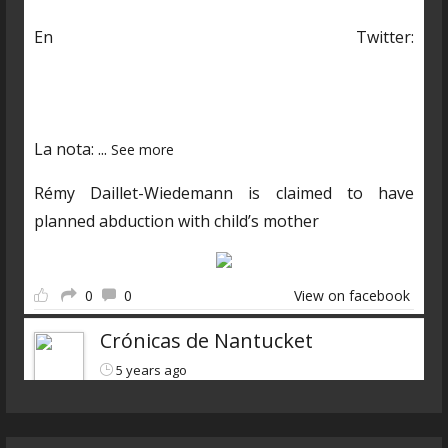
En Twitter:
https://twitter.com/CDNantucket/status/13848482
03250601985?s=19
La nota:
...
See more
Rémy Daillet-Wiedemann is claimed to have
planned abduction with child’s mother
0
0
View on facebook
Crónicas de Nantucket
5 years ago
Descarga el nuevo programa
https://www.ivoox.com/cdn-6x07-8211-qanon-