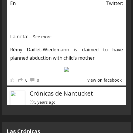
En Twitter:
https://twitter.com/CDNantucket/status/13848482
03250601985?s=19
La nota:
...
See more
Rémy Daillet-Wiedemann is claimed to have
planned abduction with child’s mother
0
0
View on facebook
Crónicas de Nantucket
5 years ago
Descarga el nuevo programa
https://www.ivoox.com/cdn-6x07-8211-qanon-
Las Crónicas