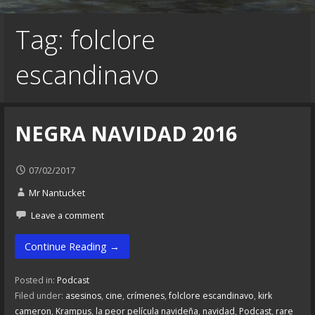
Tag: folclore
escandinavo
NEGRA NAVIDAD 2016
07/02/2017
Mr Nantucket
Leave a comment
Continue Reading →
Posted in:
Podcast
Filed under:
asesinos
,
cine
,
crímenes
,
folclore escandinavo
,
kirk
cameron
,
Krampus
,
la peor película navideña
,
navidad
,
Podcast
,
rare