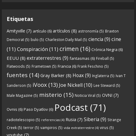
entrega en la que describimos cómo se forja la
gran
...
See more
Etiquetas
artículos
(8)
Amityville
(7)
artículo
(6)
astronomía
(5)
Braxton
6
0
View on facebook
cine
ciencia
(9)
Democrat
(5)
bulo
(5)
Charleston Daily Mail
(5)
Crónicas de Nantucket
crimen
(16)
(11)
Conspiración
(11)
Crónica Negra
(6)
5 years ago
extraterrestres
(9)
EEUU
(8)
fantasmas
(6)
Fireball
(5)
Francia
(6)
Flatwoods
(5)
Frametown
(5)
Frank Feschino
(5)
Descargar
fuentes
(14)
Hoax
(9)
Gray Barker
(8)
Inglaterra
(5)
Ivan T
https://www.ivoox.com/cdn-6x05-8211-qanon-
iVoox
(13)
Joe Nickell
(10)
Sanderson
(5)
Lee Steward
(5)
parte-1-origenes-audios-mp3_rf_67157433_1.html
misterio
(15)
OVNI
(7)
Male Magazine
(5)
Noticia Viral
(5)
Tras una exhaustiva investigación en los orígenes
Podcast
(71)
Ovnis
(6)
Paso Dyatlov
(6)
y desarrollo de Qanon, la madre de todas las
...
See
Siberia
(9)
Rusia
(7)
radiotelescopio
(5)
Strange
referencias
(4)
more
Creek
(5)
terror
(5)
vampiros
(5)
virus
(5)
vida extraterrestre
(4)
youtube
(7)