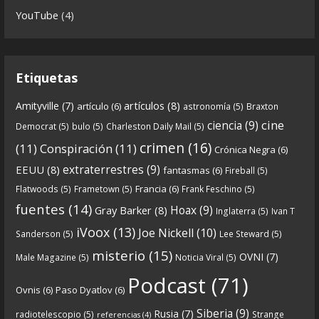
Continuamos el especial Qanon con esta segunda
YouTube
(4)
entrega en la que describimos cómo se forja la
gran
...
See more
Etiquetas
artículos
(8)
Amityville
(7)
artículo
(6)
astronomía
(5)
Braxton
6
0
View on facebook
cine
ciencia
(9)
Democrat
(5)
bulo
(5)
Charleston Daily Mail
(5)
Crónicas de Nantucket
crimen
(16)
(11)
Conspiración
(11)
Crónica Negra
(6)
5 years ago
extraterrestres
(9)
EEUU
(8)
fantasmas
(6)
Fireball
(5)
Francia
(6)
Flatwoods
(5)
Frametown
(5)
Frank Feschino
(5)
Descargar
fuentes
(14)
Hoax
(9)
Gray Barker
(8)
Inglaterra
(5)
Ivan T
https://www.ivoox.com/cdn-6x05-8211-qanon-
iVoox
(13)
Joe Nickell
(10)
Sanderson
(5)
Lee Steward
(5)
parte-1-origenes-audios-mp3_rf_67157433_1.html
misterio
(15)
OVNI
(7)
Male Magazine
(5)
Noticia Viral
(5)
Tras una exhaustiva investigación en los orígenes
Podcast
(71)
Ovnis
(6)
Paso Dyatlov
(6)
y desarrollo de Qanon, la madre de todas las
...
See
Siberia
(9)
Rusia
(7)
radiotelescopio
(5)
Strange
referencias
(4)
more