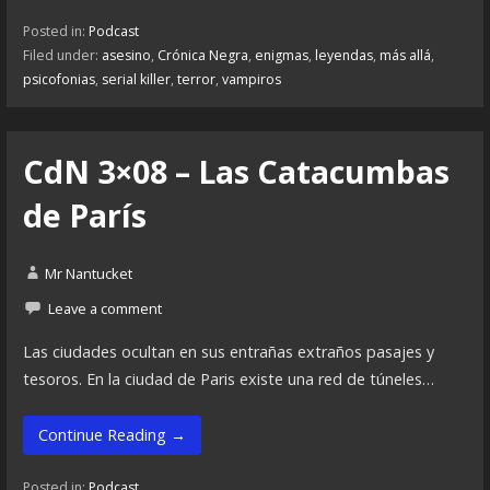
Posted in:
Podcast
Filed under:
asesino
,
Crónica Negra
,
enigmas
,
leyendas
,
más allá
,
psicofonias
,
serial killer
,
terror
,
vampiros
CdN 3×08 – Las Catacumbas
de París
Mr Nantucket
Leave a comment
Las ciudades ocultan en sus entrañas extraños pasajes y
tesoros. En la ciudad de Paris existe una red de túneles…
Continue Reading →
Posted in:
Podcast