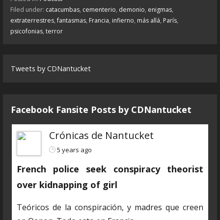
Filed under:
catacumbas
,
cementerio
,
demonio
,
enigmas
,
extraterrestres
,
fantasmas
,
Francia
,
infierno
,
más allá
,
París
,
psicofonias
,
terror
Tweets by CDNantucket
Facebook Fansite Posts by ‎CDNantucket
Crónicas de Nantucket
5 years ago
French police seek conspiracy theorist
over kidnapping of girl
Teóricos de la conspiración, y madres que creen