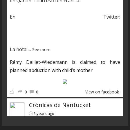
en Qanon. Todo esto en Francia.
En Twitter:
https://twitter.com/CDNantucket/status/13848482
03250601985?s=19
La nota:
...
See more
Rémy Daillet-Wiedemann is claimed to have
planned abduction with child’s mother
0
0
View on facebook
Crónicas de Nantucket
5 years ago
Descarga el nuevo programa