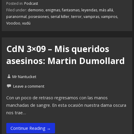
Posted in:
Podcast
Filed under:
demonio
,
enigmas
,
fantasmas
,
leyendas
,
más allá
,
paranormal
,
posesiones
,
serial killer
,
terror
,
vampiras
,
vampiros
,
Voodoo
,
vudú
CdN 3×09 – Mis queridos
asesinos: Martin Dumollard
Mr Nantucket
Leave a comment
Con un poco de retraso regresamos con las manos
manchadas de sangre. En esta ocasión nuestra dama oscura
nos trae…
Continue Reading →