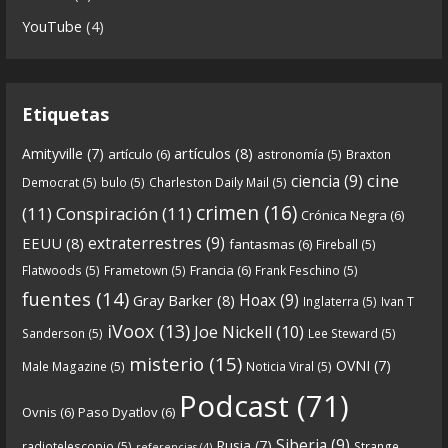
Obituario de John keel de la leyenda del Mothman
YouTube
(4)
de John keel a John keel del año 1992, por Andy
roberts, para la revista The fortean times
entrevista a John keel. En esta entrevista, John
Etiquetas
habla
...
See more
artículos
(8)
Amityville
(7)
artículo
(6)
astronomía
(5)
Braxton
cine
ciencia
(9)
Democrat
(5)
bulo
(5)
Charleston Daily Mail
(5)
1
0
View on facebook
crimen
(16)
(11)
Conspiración
(11)
Crónica Negra
(6)
extraterrestres
(9)
EEUU
(8)
fantasmas
(6)
Fireball
(5)
Crónicas de Nantucket
Francia
(6)
Flatwoods
(5)
Frametown
(5)
Frank Feschino
(5)
5 years ago
fuentes
(14)
Hoax
(9)
Gray Barker
(8)
Inglaterra
(5)
Ivan T
Descarga el programa:
iVoox
(13)
Joe Nickell
(10)
Sanderson
(5)
Lee Steward
(5)
CdN 6x01 – Las profecías del mothman
misterio
(15)
OVNI
(7)
Male Magazine
(5)
Noticia Viral
(5)
https://go.ivoox.com/rf/58411663
Podcast
(71)
Ovnis
(6)
Paso Dyatlov
(6)
Iniciamos una nueva temporada en
Siberia
(9)
Crónicas de
Rusia
(7)
radiotelescopio
(5)
Strange
referencias
(4)