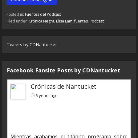
Posted in:
Fuentes del Podcast
Filed under:
Crónica Negra
,
Elisa Lam
,
fuentes
,
Podcast
Tweets by CDNantucket
Facebook Fansite Posts by ‎CDNantucket
Crónicas de Nantucket
5 years ago
https://www.ivoox.com/cdn-6x04-8211-autopsias-
a-extraterrestres-audios-mp3_rf_66160898_1.html
Mientras acabamos el titánico programa sobre