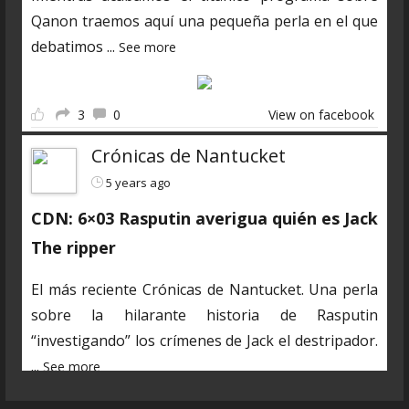
Qanon traemos aquí una pequeña perla en el que
debatimos
...
See more
3
0
View on facebook
Crónicas de Nantucket
5 years ago
CDN: 6×03 Rasputin averigua quién es Jack
The ripper
El más reciente Crónicas de Nantucket. Una perla
sobre la hilarante historia de Rasputin
“investigando” los crímenes de Jack el destripador.
...
See more
En estos días algunos de los marineros estamos