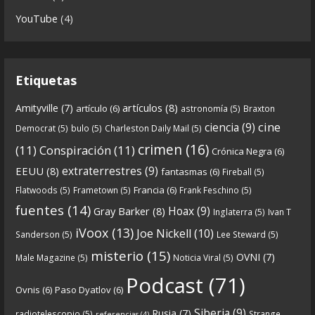
YouTube
(4)
En esta entrega traemos
...
See more
Etiquetas
8
0
View on facebook
artículos
(8)
Amityville
(7)
artículo
(6)
astronomía
(5)
Braxton
Crónicas de Nantucket
cine
ciencia
(9)
Democrat
(5)
bulo
(5)
Charleston Daily Mail
(5)
5 years ago
crimen
(16)
(11)
Conspiración
(11)
Crónica Negra
(6)
Crónicas De Nantucket on Twitter
extraterrestres
(9)
EEUU
(8)
fantasmas
(6)
Fireball
(5)
Francia
(6)
Flatwoods
(5)
Frametown
(5)
Frank Feschino
(5)
Próximamente en el
de Crónicas de
#Podcast
fuentes
(14)
Hoax
(9)
Gray Barker
(8)
Inglaterra
(5)
Ivan T
nantucket.
iVoox
(13)
Joe Nickell
(10)
Sanderson
(5)
Lee Steward
(5)
https://twitter.com/CDNantucket/status/13336753
misterio
(15)
OVNI
(7)
Male Magazine
(5)
Noticia Viral
(5)
52049274880?s=19
Podcast
(71)
Ovnis
(6)
Paso Dyatlov
(6)
“Próximamente en el
de Crónicas de
#podcast
Siberia
(9)
nantucket.
https://t.co/3zqG4RtRl7
”
Rusia
(7)
radiotelescopio
(5)
Strange
referencias
(4)