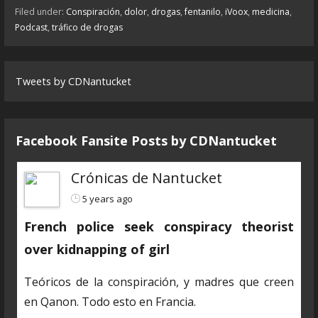
Filed under:
Conspiración
,
dolor
,
drogas
,
fentanilo
,
iVoox
,
medicina
,
Podcast
,
tráfico de drogas
Tweets by CDNantucket
Facebook Fansite Posts by ‎CDNantucket
Crónicas de Nantucket
5 years ago
French police seek conspiracy theorist
over kidnapping of girl
Teóricos de la conspiración, y madres que creen
en Qanon. Todo esto en Francia.