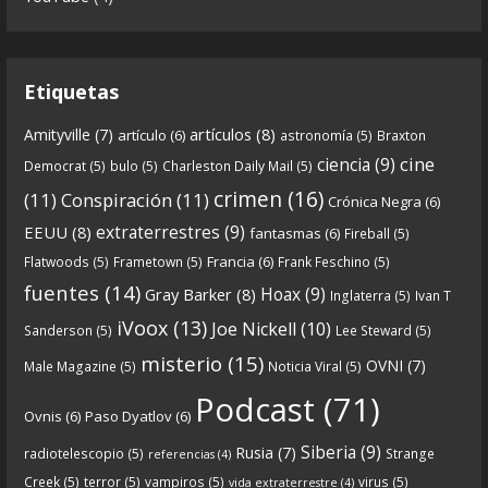
entrega en la que describimos cómo se forja la
gran
...
See more
Etiquetas
artículos
(8)
Amityville
(7)
artículo
(6)
astronomía
(5)
Braxton
6
0
View on facebook
cine
ciencia
(9)
Democrat
(5)
bulo
(5)
Charleston Daily Mail
(5)
Crónicas de Nantucket
crimen
(16)
(11)
Conspiración
(11)
Crónica Negra
(6)
5 years ago
extraterrestres
(9)
EEUU
(8)
fantasmas
(6)
Fireball
(5)
Francia
(6)
Flatwoods
(5)
Frametown
(5)
Frank Feschino
(5)
Descargar
fuentes
(14)
Hoax
(9)
Gray Barker
(8)
Inglaterra
(5)
Ivan T
https://www.ivoox.com/cdn-6x05-8211-qanon-
iVoox
(13)
Joe Nickell
(10)
Sanderson
(5)
Lee Steward
(5)
parte-1-origenes-audios-mp3_rf_67157433_1.html
misterio
(15)
OVNI
(7)
Male Magazine
(5)
Noticia Viral
(5)
Tras una exhaustiva investigación en los orígenes
Podcast
(71)
Ovnis
(6)
Paso Dyatlov
(6)
y desarrollo de Qanon, la madre de todas las
...
See
Siberia
(9)
Rusia
(7)
radiotelescopio
(5)
Strange
referencias
(4)
more
Creek
(5)
terror
(5)
vampiros
(5)
virus
(5)
vida extraterrestre
(4)