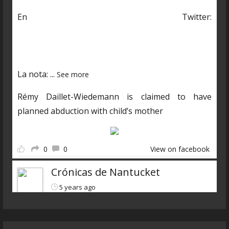
En Twitter:
https://twitter.com/CDNantucket/status/13848482
03250601985?s=19
La nota:
...
See more
Rémy Daillet-Wiedemann is claimed to have
planned abduction with child’s mother
0
0
View on facebook
Crónicas de Nantucket
5 years ago
Descarga el nuevo programa
https://www.ivoox.com/cdn-6x07-8211-qanon-