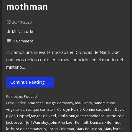
mothman
26/10/2020
Mr Nantucket
1 Comment
Iniciamos una nueva temporada en Crónicas de Nantucket
con unos de los criptoseres más conocidos en el mundo del
misterio.…
Continue Reading →
Posted in:
Podcast
Filed under:
American Bridge Company
,
asa Henry
,
bandit
,
búho
virginianus
,
cacique cornstalk
,
Carolyn Harris
,
Connie carpenter
,
David
pyles
,
Doppelganger de keel
,
Grulla Antigone canadiense
,
indrid cold
,
Jack brown
,
Jeff Wamsley
,
John Alva keel
,
Kenneth Duncan
,
killer moth
,
lechuza de campanario
,
Loren Coleman
,
Mark Pellington
,
Mary hyre
,