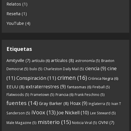
Relatos
(1)
parte-2-la-forja-audios-mp3_rf_67540152_1.html
Reseña
(1)
Continuamos el especial Qanon con esta segunda
YouTube
(4)
entrega en la que describimos cómo se forja la
gran
...
See more
Etiquetas
artículos
(8)
Amityville
(7)
artículo
(6)
astronomía
(5)
Braxton
6
0
View on facebook
cine
ciencia
(9)
Democrat
(5)
bulo
(5)
Charleston Daily Mail
(5)
Crónicas de Nantucket
crimen
(16)
(11)
Conspiración
(11)
Crónica Negra
(6)
5 years ago
extraterrestres
(9)
EEUU
(8)
fantasmas
(6)
Fireball
(5)
Francia
(6)
Flatwoods
(5)
Frametown
(5)
Frank Feschino
(5)
Descargar
fuentes
(14)
Hoax
(9)
Gray Barker
(8)
Inglaterra
(5)
Ivan T
https://www.ivoox.com/cdn-6x05-8211-qanon-
iVoox
(13)
Joe Nickell
(10)
Sanderson
(5)
Lee Steward
(5)
parte-1-origenes-audios-mp3_rf_67157433_1.html
misterio
(15)
OVNI
(7)
Male Magazine
(5)
Noticia Viral
(5)
Tras una exhaustiva investigación en los orígenes