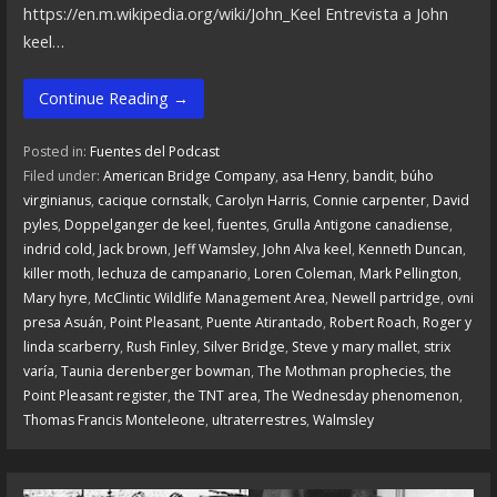
https://en.m.wikipedia.org/wiki/John_Keel Entrevista a John
keel…
Continue Reading →
Posted in:
Fuentes del Podcast
Filed under:
American Bridge Company
,
asa Henry
,
bandit
,
búho
virginianus
,
cacique cornstalk
,
Carolyn Harris
,
Connie carpenter
,
David
pyles
,
Doppelganger de keel
,
fuentes
,
Grulla Antigone canadiense
,
indrid cold
,
Jack brown
,
Jeff Wamsley
,
John Alva keel
,
Kenneth Duncan
,
killer moth
,
lechuza de campanario
,
Loren Coleman
,
Mark Pellington
,
Mary hyre
,
McClintic Wildlife Management Area
,
Newell partridge
,
ovni
presa Asuán
,
Point Pleasant
,
Puente Atirantado
,
Robert Roach
,
Roger y
linda scarberry
,
Rush Finley
,
Silver Bridge
,
Steve y mary mallet
,
strix
varía
,
Taunia derenberger bowman
,
The Mothman prophecies
,
the
Point Pleasant register
,
the TNT area
,
The Wednesday phenomenon
,
Thomas Francis Monteleone
,
ultraterrestres
,
Walmsley