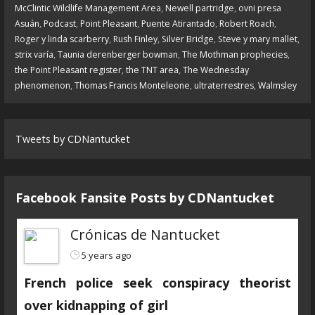
McClintic Wildlife Management Area
,
Newell partridge
,
ovni presa
Asuán
,
Podcast
,
Point Pleasant
,
Puente Atirantado
,
Robert Roach
,
Roger y linda scarberry
,
Rush Finley
,
Silver Bridge
,
Steve y mary mallet
,
strix varía
,
Taunia derenberger bowman
,
The Mothman prophecies
,
the Point Pleasant register
,
the TNT area
,
The Wednesday
phenomenon
,
Thomas Francis Monteleone
,
ultraterrestres
,
Walmsley
Tweets by CDNantucket
Facebook Fansite Posts by ‎CDNantucket
Crónicas de Nantucket
5 years ago
French police seek conspiracy theorist
over kidnapping of girl