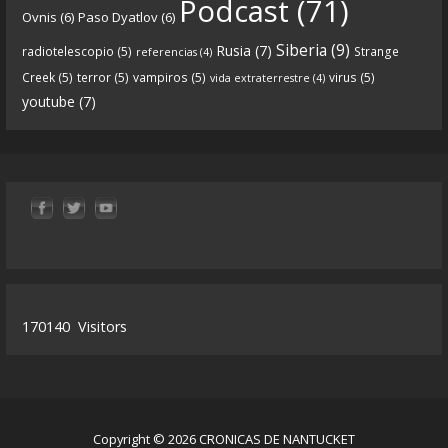
Podcast
(71)
Ovnis
(6)
Paso Dyatlov
(6)
y desarrollo de Qanon, la madre de todas las
...
See
Siberia
(9)
Rusia
(7)
radiotelescopio
(5)
Strange
referencias
(4)
more
Creek
(5)
terror
(5)
vampiros
(5)
virus
(5)
vida extraterrestre
(4)
youtube
(7)
9
1
View on facebook
«
‹
›
»
1
of
13
170140
Visitors
Copyright © 2026 CRONICAS DE NANTUCKET