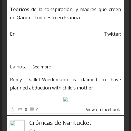
Teóricos de la conspiración, y madres que creen
en Qanon. Todo esto en Francia.
En Twitter:
https://twitter.com/CDNantucket/status/13848482
03250601985?s=19
La nota:
...
See more
Rémy Daillet-Wiedemann is claimed to have
planned abduction with child’s mother
0
0
View on facebook
Crónicas de Nantucket