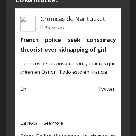
Crónicas de Nantucket
5 years ago
French police seek conspiracy
theorist over kidnapping of girl
Teóricos de la conspiración, y madres que
creen en Qanon. Todo esto en Francia.
En Twitter:
https://twitter.com/CDNantucket/status/1
384848203250601985?s=19
La nota:
...
See more