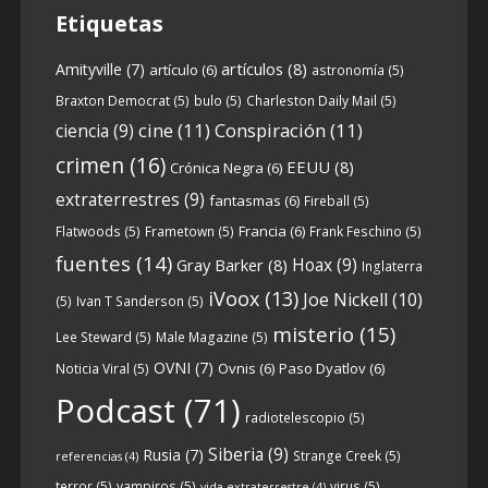
Etiquetas
artículos
(8)
Amityville
(7)
artículo
(6)
astronomía
(5)
6
0
View on facebook
Braxton Democrat
(5)
bulo
(5)
Charleston Daily Mail
(5)
cine
(11)
Conspiración
(11)
ciencia
(9)
Crónicas de Nantucket
crimen
(16)
EEUU
(8)
Crónica Negra
(6)
5 years ago
extraterrestres
(9)
fantasmas
(6)
Fireball
(5)
Francia
(6)
Flatwoods
(5)
Frametown
(5)
Frank Feschino
(5)
Descargar
fuentes
(14)
Hoax
(9)
Gray Barker
(8)
Inglaterra
https://www.ivoox.com/cdn-6x05-8211-
iVoox
(13)
Joe Nickell
(10)
qanon-parte-1-origenes-audios-
(5)
Ivan T Sanderson
(5)
mp3_rf_67157433_1.html
misterio
(15)
Lee Steward
(5)
Male Magazine
(5)
OVNI
(7)
Ovnis
(6)
Paso Dyatlov
(6)
Noticia Viral
(5)
Tras una exhaustiva investigación en los
Podcast
(71)
radiotelescopio
(5)
orígenes y desarrollo de Qanon, la madre
de todas las
...
Siberia
(9)
See more
Rusia
(7)
Strange Creek
(5)
referencias
(4)
terror
(5)
vampiros
(5)
virus
(5)
vida extraterrestre
(4)