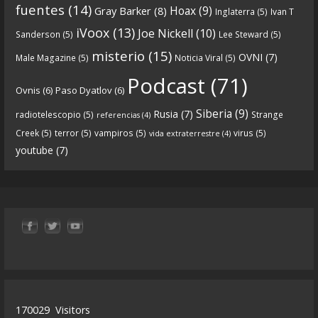
fuentes
(14)
Hoax
(9)
Gray Barker
(8)
Inglaterra
(5)
Ivan T
https://www.ivoox.com/cdn-6x05-8211-qanon-
iVoox
(13)
Joe Nickell
(10)
Sanderson
(5)
Lee Steward
(5)
parte-1-origenes-audios-mp3_rf_67157433_1.html
misterio
(15)
OVNI
(7)
Male Magazine
(5)
Noticia Viral
(5)
Tras una exhaustiva investigación en los orígenes
Podcast
(71)
Ovnis
(6)
Paso Dyatlov
(6)
y desarrollo de Qanon, la madre de todas las
...
See
Siberia
(9)
Rusia
(7)
radiotelescopio
(5)
Strange
referencias
(4)
more
Creek
(5)
terror
(5)
vampiros
(5)
virus
(5)
vida extraterrestre
(4)
youtube
(7)
9
1
View on facebook
«
‹
›
»
1
of
13
170029
Visitors