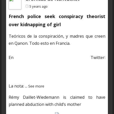
5 years ago
French police seek conspiracy theorist
over kidnapping of girl
Teóricos de la conspiración, y madres que creen
en Qanon. Todo esto en Francia.
En Twitter:
https://twitter.com/CDNantucket/status/13848482
03250601985?s=19
La nota:
...
See more
Rémy Daillet-Wiedemann is claimed to have
planned abduction with child’s mother