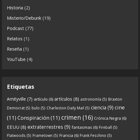
Historia
(2)
a
5 years ago
s
Misterio/Debunk
(19)
Descargar
Podcast
(77)
https://www.ivoox.com/cdn-6x06-8211-qanon-
Relatos
(1)
parte-2-la-forja-audios-mp3_rf_67540152_1.html
Reseña
(1)
Continuamos el especial Qanon con esta segunda
YouTube
(4)
entrega en la que describimos cómo se forja la
gran
...
See more
Etiquetas
artículos
(8)
Amityville
(7)
artículo
(6)
astronomía
(5)
Braxton
6
0
View on facebook
cine
ciencia
(9)
Democrat
(5)
bulo
(5)
Charleston Daily Mail
(5)
Crónicas de Nantucket
crimen
(16)
(11)
Conspiración
(11)
Crónica Negra
(6)
5 years ago
extraterrestres
(9)
EEUU
(8)
fantasmas
(6)
Fireball
(5)
Francia
(6)
Flatwoods
(5)
Frametown
(5)
Frank Feschino
(5)
Descargar