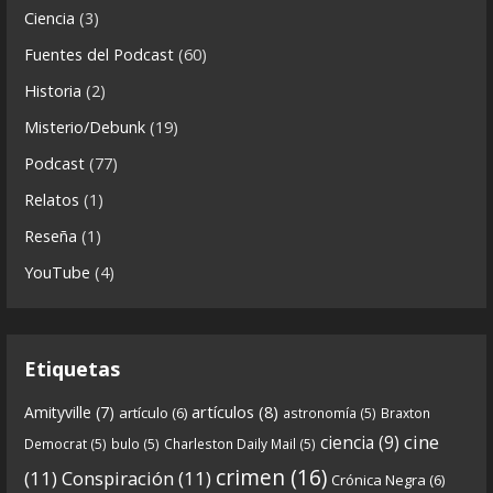
n
8
1
View on facebook
Ciencia
(3)
i
Fuentes del Podcast
(60)
Crónicas de Nantucket
c
Historia
(2)
a
5 years ago
s
Misterio/Debunk
(19)
Descargar
Podcast
(77)
https://www.ivoox.com/cdn-6x06-8211-qanon-
Relatos
(1)
parte-2-la-forja-audios-mp3_rf_67540152_1.html
Reseña
(1)
Continuamos el especial Qanon con esta segunda
YouTube
(4)
entrega en la que describimos cómo se forja la
gran
...
See more
Etiquetas
artículos
(8)
Amityville
(7)
artículo
(6)
astronomía
(5)
Braxton
6
0
View on facebook
cine
ciencia
(9)
Democrat
(5)
bulo
(5)
Charleston Daily Mail
(5)
Crónicas de Nantucket
crimen
(16)
(11)
Conspiración
(11)
Crónica Negra
(6)