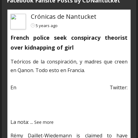
Facebook Fansite Posts by ‎CDNantucket
Crónicas de Nantucket
5 years ago
French police seek conspiracy theorist
over kidnapping of girl
Teóricos de la conspiración, y madres que creen
en Qanon. Todo esto en Francia.
En Twitter:
https://twitter.com/CDNantucket/status/13848482
03250601985?s=19
La nota:
...
See more
Rémy Daillet-Wiedemann is claimed to have