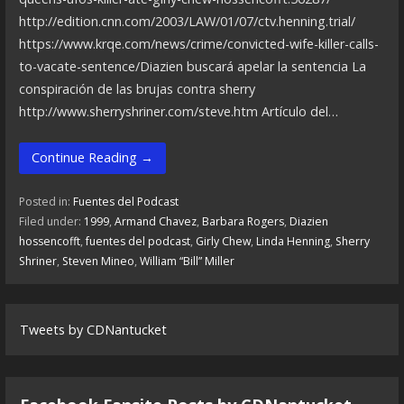
http://edition.cnn.com/2003/LAW/01/07/ctv.henning.trial/
https://www.krqe.com/news/crime/convicted-wife-killer-calls-
to-vacate-sentence/Diazien buscará apelar la sentencia La
conspiración de las brujas contra sherry
http://www.sherryshriner.com/steve.htm Artículo del…
Continue Reading →
Posted in:
Fuentes del Podcast
Filed under:
1999
,
Armand Chavez
,
Barbara Rogers
,
Diazien
hossencofft
,
fuentes del podcast
,
Girly Chew
,
Linda Henning
,
Sherry
Shriner
,
Steven Mineo
,
William “Bill” Miller
Tweets by CDNantucket