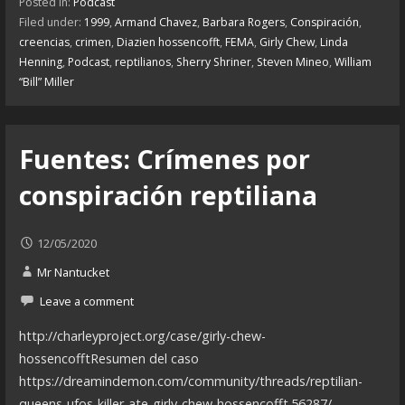
Posted in:
Podcast
Filed under:
1999
,
Armand Chavez
,
Barbara Rogers
,
Conspiración
,
creencias
,
crimen
,
Diazien hossencofft
,
FEMA
,
Girly Chew
,
Linda
Henning
,
Podcast
,
reptilianos
,
Sherry Shriner
,
Steven Mineo
,
William
“Bill” Miller
Fuentes: Crímenes por
conspiración reptiliana
12/05/2020
Mr Nantucket
Leave a comment
http://charleyproject.org/case/girly-chew-
hossencofftResumen del caso
https://dreamindemon.com/community/threads/reptilian-
queens-ufos-killer-ate-girly-chew-hossencofft.56287/