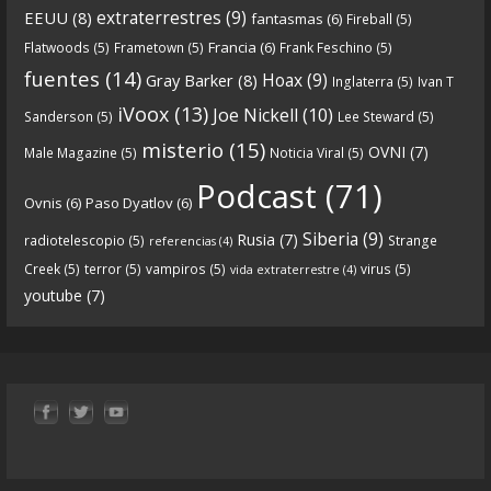
5 years ago
extraterrestres
(9)
EEUU
(8)
fantasmas
(6)
Fireball
(5)
Francia
(6)
Flatwoods
(5)
Frametown
(5)
Frank Feschino
(5)
Descargar
fuentes
(14)
Hoax
(9)
Gray Barker
(8)
Inglaterra
(5)
Ivan T
https://www.ivoox.com/cdn-6x05-8211-qanon-
iVoox
(13)
Joe Nickell
(10)
Sanderson
(5)
Lee Steward
(5)
parte-1-origenes-audios-mp3_rf_67157433_1.html
misterio
(15)
OVNI
(7)
Male Magazine
(5)
Noticia Viral
(5)
Tras una exhaustiva investigación en los orígenes
Podcast
(71)
Ovnis
(6)
Paso Dyatlov
(6)
y desarrollo de Qanon, la madre de todas las
...
See
Siberia
(9)
Rusia
(7)
radiotelescopio
(5)
Strange
referencias
(4)
more
Creek
(5)
terror
(5)
vampiros
(5)
virus
(5)
vida extraterrestre
(4)
youtube
(7)
9
1
View on facebook
«
‹
›
»
1
of
13