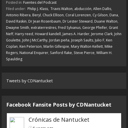
Posted in:
Fuentes del Podcast
Filed under:
Philip J. Klass
,
Travis Walton
,
abducción
,
Allen Dallis
,
Antonio Ribera
,
Beryl
,
Chuck Ellison
,
Coral Lorenzen
,
Cy Gilson
,
Dana
,
David Raskin
,
Dr Jean Rosenbaum
,
Dr Lester Steward
,
Duane Walton
,
Dwayne Smith
,
extraterrestres
,
Fred Sylvanus
,
George Pfeifer
,
Grant
Neff
,
Harry reed
,
Howard kandell
,
James A. Harder
,
Jerome Clark
,
John
Goulette
,
John J McCarthy
,
Jordan peña
,
Joseph Saults
,
Julio F
,
Ken
Coplan
,
Ken Peterson
,
Marlin Gillespie
,
Mary Walton Kellett
,
Mike
Rogers
,
National Enquirer
,
Sanford flake
,
Steve Pierce
,
William H.
Spaulding
Tweets by CDNantucket
Facebook Fansite Posts by ‎CDNantucket
Crónicas de Nantucket
5 years ago