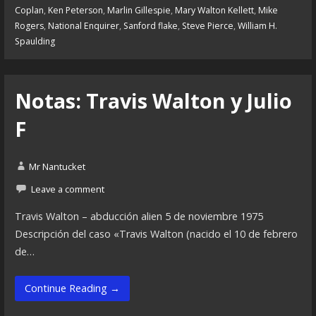
Coplan
,
Ken Peterson
,
Marlin Gillespie
,
Mary Walton Kellett
,
Mike
Rogers
,
National Enquirer
,
Sanford flake
,
Steve Pierce
,
William H.
Spaulding
Notas: Travis Walton y Julio
F
Mr Nantucket
Leave a comment
Travis Walton – abducción alien 5 de noviembre 1975
Descripción del caso «Travis Walton (nacido el 10 de febrero
de…
Continue Reading →