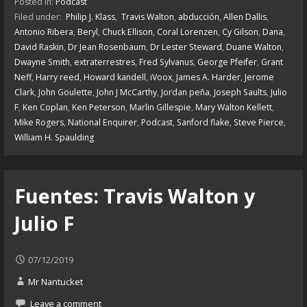
Posted in:
Podcast
Filed under:
Philip J. Klass
,
Travis Walton
,
abducción
,
Allen Dallis
,
Antonio Ribera
,
Beryl
,
Chuck Ellison
,
Coral Lorenzen
,
Cy Gilson
,
Dana
,
David Raskin
,
Dr Jean Rosenbaum
,
Dr Lester Steward
,
Duane Walton
,
Dwayne Smith
,
extraterrestres
,
Fred Sylvanus
,
George Pfeifer
,
Grant
Neff
,
Harry reed
,
Howard kandell
,
iVoox
,
James A. Harder
,
Jerome
Clark
,
John Goulette
,
John J McCarthy
,
Jordan peña
,
Joseph Saults
,
Julio
F
,
Ken Coplan
,
Ken Peterson
,
Marlin Gillespie
,
Mary Walton Kellett
,
Mike Rogers
,
National Enquirer
,
Podcast
,
Sanford flake
,
Steve Pierce
,
William H. Spaulding
Fuentes: Travis Walton y
Julio F
07/12/2019
Mr Nantucket
Leave a comment