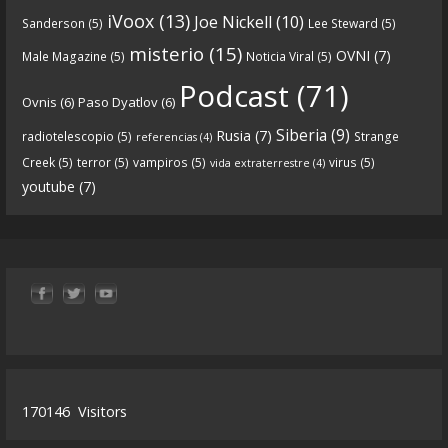
iVoox
(13)
Joe Nickell
(10)
Sanderson
(5)
Lee Steward
(5)
parte-1-origenes-audios-mp3_rf_67157433_1.html
misterio
(15)
OVNI
(7)
Male Magazine
(5)
Noticia Viral
(5)
Tras una exhaustiva investigación en los orígenes
Podcast
(71)
Ovnis
(6)
Paso Dyatlov
(6)
y desarrollo de Qanon, la madre de todas las
...
See
Siberia
(9)
Rusia
(7)
radiotelescopio
(5)
Strange
referencias
(4)
more
Creek
(5)
terror
(5)
vampiros
(5)
virus
(5)
vida extraterrestre
(4)
youtube
(7)
9
1
View on facebook
«
‹
›
»
1
of
13
170146
Visitors