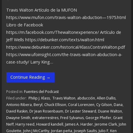
Travis Walton Artículo de la MUFON
https://www.mufon.com/travis-walton-abduction—1975.html
Libro de Facebook
https://m.facebook.com/Thewaltonexperience/ Artículo de
Jeff Wells https://debunker.com/texts/walton.html
https://www.debunker.com/historical/KlassContraWalton.pdf
https://www.ufoinsight.com/the-travis-walton-abduction-a-
case-study/ Larry King…
Continue Reading →
Posted in:
Fuentes del Podcast
Filed under:
Philip J. Klass
,
Travis Walton
,
abducción
,
Allen Dallis
,
Antonio Ribera
,
Beryl
,
Chuck Ellison
,
Coral Lorenzen
,
Cy Gilson
,
Dana
,
David Raskin
,
Dr Jean Rosenbaum
,
Dr Lester Steward
,
Duane Walton
,
Dwayne Smith
,
extraterrestres
,
Fred Sylvanus
,
George Pfeifer
,
Grant
Neff
,
Harry reed
,
Howard kandell
,
James A. Harder
,
Jerome Clark
,
John
Goulette
,
John J McCarthy
,
Jordan peña
,
Joseph Saults
,
Julio F
,
Ken