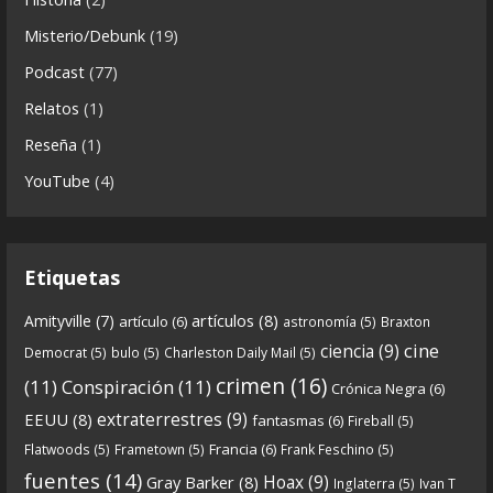
5 years ago
s
Misterio/Debunk
(19)
Descargar
Podcast
(77)
https://www.ivoox.com/cdn-6x06-8211-qanon-
Relatos
(1)
parte-2-la-forja-audios-mp3_rf_67540152_1.html
Reseña
(1)
Continuamos el especial Qanon con esta segunda
YouTube
(4)
entrega en la que describimos cómo se forja la
gran
...
See more
Etiquetas
artículos
(8)
Amityville
(7)
artículo
(6)
astronomía
(5)
Braxton
6
0
View on facebook
cine
ciencia
(9)
Democrat
(5)
bulo
(5)
Charleston Daily Mail
(5)
Crónicas de Nantucket
crimen
(16)
(11)
Conspiración
(11)
Crónica Negra
(6)
5 years ago
extraterrestres
(9)
EEUU
(8)
fantasmas
(6)
Fireball
(5)
Francia
(6)
Flatwoods
(5)
Frametown
(5)
Frank Feschino
(5)
Descargar
fuentes
(14)
Hoax
(9)
Gray Barker
(8)
Inglaterra
(5)
Ivan T
https://www.ivoox.com/cdn-6x05-8211-qanon-