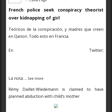
French police seek conspiracy theorist
over kidnapping of girl
Teóricos de la conspiración, y madres que creen
en Qanon. Todo esto en Francia.
En Twitter:
https://twitter.com/CDNantucket/status/13848482
03250601985?s=19
La nota:
...
See more
Rémy Daillet-Wiedemann is claimed to have
planned abduction with child’s mother