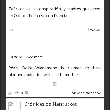
Teóricos de la conspiración, y madres que creen
en Qanon. Todo esto en Francia.
En Twitter:
https://twitter.com/CDNantucket/status/13848482
03250601985?s=19
La nota:
...
See more
Rémy Daillet-Wiedemann is claimed to have
planned abduction with child’s mother
0
0
View on facebook
Crónicas de Nantucket