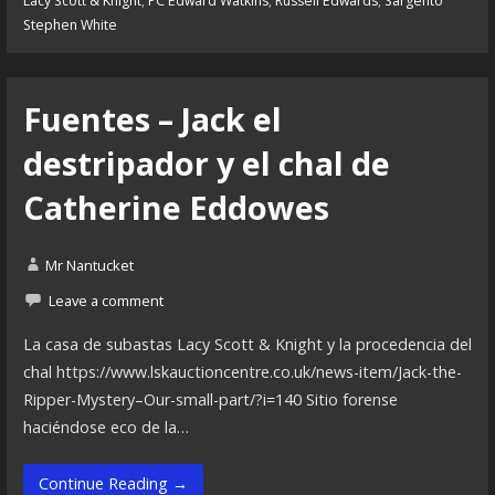
Lacy Scott & Knight
,
PC Edward Watkins
,
Russell Edwards
,
Sargento
Stephen White
Fuentes – Jack el
destripador y el chal de
Catherine Eddowes
Mr Nantucket
Leave a comment
La casa de subastas Lacy Scott & Knight y la procedencia del
chal https://www.lskauctioncentre.co.uk/news-item/Jack-the-
Ripper-Mystery–Our-small-part/?i=140 Sitio forense
haciéndose eco de la…
Continue Reading →