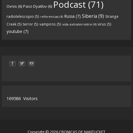
Tras una exhaustiva investigación en los orígenes
Podcast
(71)
Ovnis
(6)
Paso Dyatlov
(6)
y desarrollo de Qanon, la madre de todas las
...
See
Siberia
(9)
Rusia
(7)
radiotelescopio
(5)
Strange
referencias
(4)
more
Creek
(5)
terror
(5)
vampiros
(5)
virus
(5)
vida extraterrestre
(4)
youtube
(7)
9
1
View on facebook
«
‹
›
»
1
of
13
169586
Visitors
Copyright © 2026 CRONICAS DE NANTUCKET