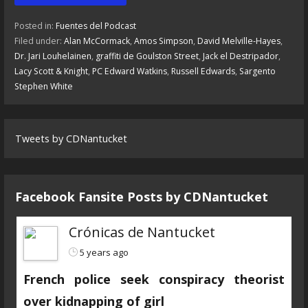
Posted in:
Fuentes del Podcast
Filed under:
Alan McCormack
,
Amos Simpson
,
David Melville-Hayes
,
Dr. Jari Louhelainen
,
graffiti de Goulston Street
,
Jack el Destripador
,
Lacy Scott & Knight
,
PC Edward Watkins
,
Russell Edwards
,
Sargento
Stephen White
Tweets by CDNantucket
Facebook Fansite Posts by ‎CDNantucket
Crónicas de Nantucket
5 years ago
French police seek conspiracy theorist
over kidnapping of girl