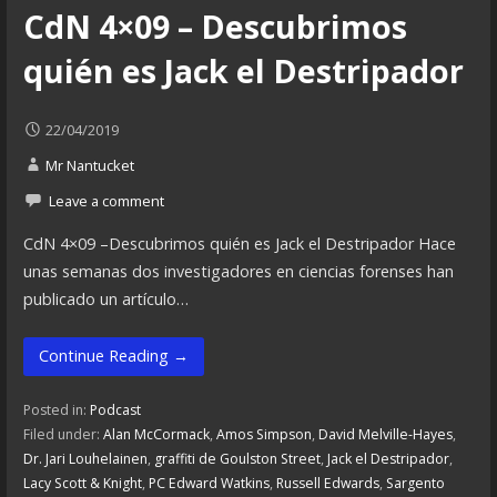
CdN 4×09 – Descubrimos
quién es Jack el Destripador
22/04/2019
Mr Nantucket
Leave a comment
CdN 4×09 –Descubrimos quién es Jack el Destripador Hace
unas semanas dos investigadores en ciencias forenses han
publicado un artículo…
Continue Reading →
Posted in:
Podcast
Filed under:
Alan McCormack
,
Amos Simpson
,
David Melville-Hayes
,
Dr. Jari Louhelainen
,
graffiti de Goulston Street
,
Jack el Destripador
,
Lacy Scott & Knight
,
PC Edward Watkins
,
Russell Edwards
,
Sargento