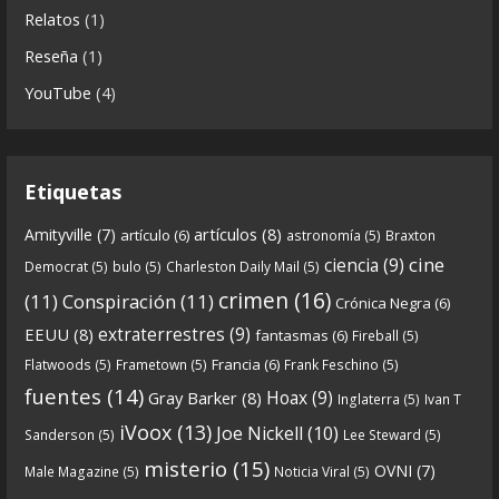
https://www.ivoox.com/cdn-6x06-8211-qanon-
Relatos
(1)
parte-2-la-forja-audios-mp3_rf_67540152_1.html
Reseña
(1)
Continuamos el especial Qanon con esta segunda
YouTube
(4)
entrega en la que describimos cómo se forja la
gran
...
See more
Etiquetas
artículos
(8)
Amityville
(7)
artículo
(6)
astronomía
(5)
Braxton
6
0
View on facebook
cine
ciencia
(9)
Democrat
(5)
bulo
(5)
Charleston Daily Mail
(5)
Crónicas de Nantucket
crimen
(16)
(11)
Conspiración
(11)
Crónica Negra
(6)
5 years ago
extraterrestres
(9)
EEUU
(8)
fantasmas
(6)
Fireball
(5)
Francia
(6)
Flatwoods
(5)
Frametown
(5)
Frank Feschino
(5)
Descargar
fuentes
(14)
Hoax
(9)
Gray Barker
(8)
Inglaterra
(5)
Ivan T
https://www.ivoox.com/cdn-6x05-8211-qanon-
iVoox
(13)
Joe Nickell
(10)
Sanderson
(5)
Lee Steward
(5)
parte-1-origenes-audios-mp3_rf_67157433_1.html
misterio
(15)
OVNI
(7)
Male Magazine
(5)
Noticia Viral
(5)