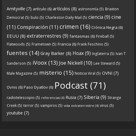
artículos
(8)
Amityville
(7)
artículo
(6)
astronomía
(5)
Braxton
6
0
View on facebook
cine
ciencia
(9)
Democrat
(5)
bulo
(5)
Charleston Daily Mail
(5)
Crónicas de Nantucket
crimen
(16)
(11)
Conspiración
(11)
Crónica Negra
(6)
5 years ago
extraterrestres
(9)
EEUU
(8)
fantasmas
(6)
Fireball
(5)
Francia
(6)
Flatwoods
(5)
Frametown
(5)
Frank Feschino
(5)
Descargar
fuentes
(14)
Hoax
(9)
Gray Barker
(8)
Inglaterra
(5)
Ivan T
https://www.ivoox.com/cdn-6x05-8211-qanon-
iVoox
(13)
Joe Nickell
(10)
Sanderson
(5)
Lee Steward
(5)
parte-1-origenes-audios-mp3_rf_67157433_1.html
misterio
(15)
OVNI
(7)
Male Magazine
(5)
Noticia Viral
(5)
Tras una exhaustiva investigación en los orígenes
Podcast
(71)
Ovnis
(6)
Paso Dyatlov
(6)
y desarrollo de Qanon, la madre de todas las
...
See
Siberia
(9)
Rusia
(7)
radiotelescopio
(5)
Strange
referencias
(4)
more
Creek
(5)
terror
(5)
vampiros
(5)
virus
(5)
vida extraterrestre
(4)
youtube
(7)
9
1
View on facebook
«
‹
›
»
1
of
13