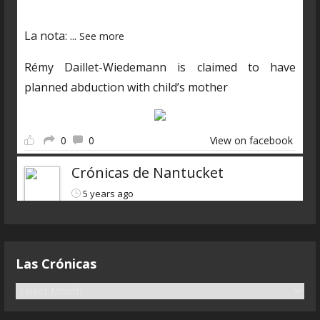
La nota:
...
See more
Rémy Daillet-Wiedemann is claimed to have
planned abduction with child’s mother
0
0
View on facebook
Crónicas de Nantucket
5 years ago
Descarga el nuevo programa
https://www.ivoox.com/cdn-6x07-8211-qanon-
Las Crónicas
parte-3-liarla-parda-audios-
mp3_rf_68083323_1.html
L
a