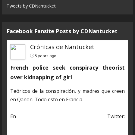
Tweets by CDNantucket
Facebook Fansite Posts by ‎CDNantucket
Crónicas de Nantucket
5 years ago
French police seek conspiracy theorist
over kidnapping of girl
Teóricos de la conspiración, y madres que creen
en Qanon. Todo esto en Francia.
En Twitter:
https://twitter.com/CDNantucket/status/13848482
03250601985?s=19