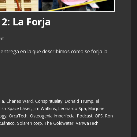
2: La Forja
nt
ntrega en la que describimos cómo se forja la
lia
,
Charles Ward
,
Conspirituality
,
Donald Trump
,
el
ish Space Láser
,
Jim Watkins
,
Leonardo Spa
,
Marjorie
ogy
,
OrcaTech
,
Osteogenia Imperfecta
,
Podcast
,
QFS
,
Ron
cuántico
,
Solaren corp
,
The Goldwater
,
VanwaTech