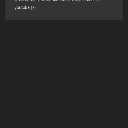
youtube
(7)
9
1
View on facebook
«
‹
›
»
1
of
13