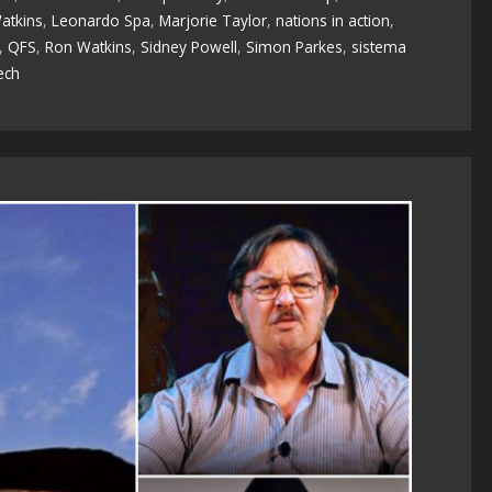
atkins
,
Leonardo Spa
,
Marjorie Taylor
,
nations in action
,
,
QFS
,
Ron Watkins
,
Sidney Powell
,
Simon Parkes
,
sistema
ech