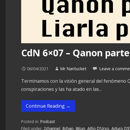
CdN 6×07 – Qanon parte 
06/04/2021
Mr Nantucket
Leave a comme
Terminamos con la visión general del fenómeno Q
conspiraciones y las ha atado en las…
Continue Reading →
Posted in:
Podcast
Filed under:
2channel
,
8chan
,
8Kun
,
Alfio D’Urso
,
Arturo D’E