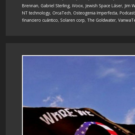
Brennan
,
Gabriel Sterling
,
iVoox
,
Jewish Space Láser
,
Jim W
NT technology
,
OrcaTech
,
Osteogenia Imperfecta
,
Podcast
financiero cuántico
,
Solaren corp
,
The Goldwater
,
VanwaT