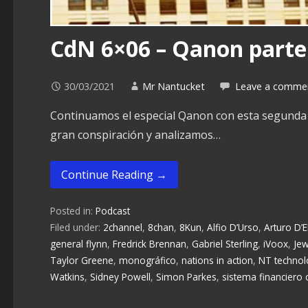
CdN 6×06 – Qanon parte 
30/03/2021
Mr Nantucket
Leave a comme
Continuamos el especial Qanon con esta segunda e
gran conspiración y analizamos…
Continue Reading →
Posted in:
Podcast
Filed under:
2channel
,
8chan
,
8Kun
,
Alfio D’Urso
,
Arturo D’E
general flynn
,
Fredrick Brennan
,
Gabriel Sterling
,
iVoox
,
Jew
Taylor Greene
,
monográfico
,
nations in action
,
NT technol
Watkins
,
Sidney Powell
,
Simon Parkes
,
sistema financiero 