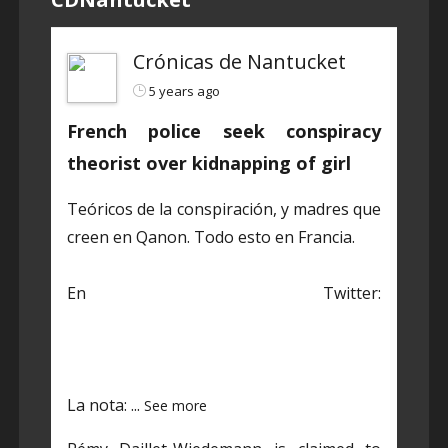
Crónicas de Nantucket
5 years ago
French police seek conspiracy
theorist over kidnapping of girl
Teóricos de la conspiración, y madres que
creen en Qanon. Todo esto en Francia.
En Twitter:
https://twitter.com/CDNantucket/status/1
384848203250601985?s=19
La nota:
...
See more