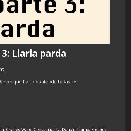
3: Liarla parda
nt
anon que ha canibalizado todas las
lia
,
Charles Ward
,
Conspirituality
,
Donald Trump
,
Fredrick