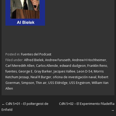
Posted in:
Fuentes del Podcast
Filed under:
Alfred Bielek
,
Andrew Furuseth
,
Andrew H Hochheimer
,
Carl Meredith Allen
,
Carlos Allende
,
edward dudgeon
,
Franklin Reno
,
fuentes
,
George E
,
Gray Barker
,
Jacques Vallee
,
Leon D-54
,
Morris
Ketchum Jessup
,
Neal R Burger
,
oficina de investigación naval
,
Robert
Goerman
,
Simpson
,
Thin air
,
USS Eldridge
,
USS Engstrom
,
William Van
Allen
← CdN 5×01 – El poltergeist de
CdN 5×02 – El Experimento Filadelfia
P
Enfield
→
o