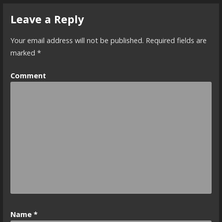
s
Leave a Reply
t
Your email address will not be published.
Required fields are
n
marked
*
a
Comment
v
i
g
a
t
i
o
n
Name
*