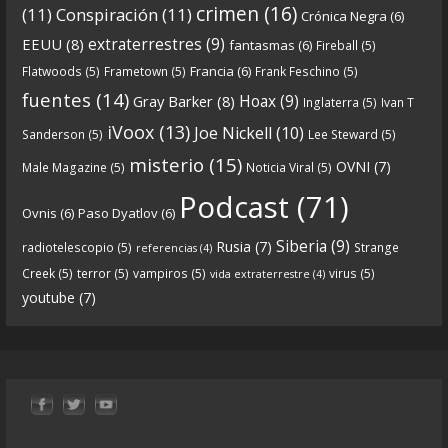
Crónicas de Nantucket
crimen
(16)
(11)
Conspiración
(11)
Crónica Negra
(6)
5 years ago
extraterrestres
(9)
EEUU
(8)
fantasmas
(6)
Fireball
(5)
Francia
(6)
Flatwoods
(5)
Frametown
(5)
Frank Feschino
(5)
Descargar
fuentes
(14)
Hoax
(9)
Gray Barker
(8)
Inglaterra
(5)
Ivan T
https://www.ivoox.com/cdn-6x05-8211-qanon-
iVoox
(13)
Joe Nickell
(10)
Sanderson
(5)
Lee Steward
(5)
parte-1-origenes-audios-mp3_rf_67157433_1.html
misterio
(15)
OVNI
(7)
Male Magazine
(5)
Noticia Viral
(5)
Tras una exhaustiva investigación en los orígenes
Podcast
(71)
Ovnis
(6)
Paso Dyatlov
(6)
y desarrollo de Qanon, la madre de todas las
...
See
Siberia
(9)
Rusia
(7)
radiotelescopio
(5)
Strange
referencias
(4)
more
Creek
(5)
terror
(5)
vampiros
(5)
virus
(5)
vida extraterrestre
(4)
youtube
(7)
9
1
View on facebook
«
‹
›
»
1
of
13