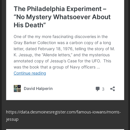
https://data.desmoinesregister.com/famous-iowans/morris-
jessup