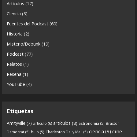
ó
Artículos
(17)
n
8
1
View on facebook
Ciencia
(3)
i
Fuentes del Podcast
(60)
Crónicas de Nantucket
c
Historia
(2)
a
5 years ago
s
Misterio/Debunk
(19)
Descargar
Podcast
(77)
https://www.ivoox.com/cdn-6x06-8211-qanon-
Relatos
(1)
parte-2-la-forja-audios-mp3_rf_67540152_1.html
Reseña
(1)
Continuamos el especial Qanon con esta segunda
YouTube
(4)
entrega en la que describimos cómo se forja la
gran
...
See more
Etiquetas
artículos
(8)
Amityville
(7)
artículo
(6)
astronomía
(5)
Braxton
6
0
View on facebook
cine
ciencia
(9)
Democrat
(5)
bulo
(5)
Charleston Daily Mail
(5)