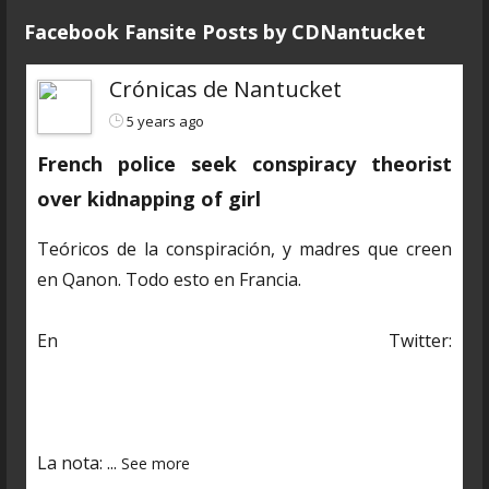
Facebook Fansite Posts by ‎CDNantucket
Crónicas de Nantucket
5 years ago
French police seek conspiracy theorist
over kidnapping of girl
Teóricos de la conspiración, y madres que creen
en Qanon. Todo esto en Francia.
En Twitter:
https://twitter.com/CDNantucket/status/13848482
03250601985?s=19
La nota:
...
See more