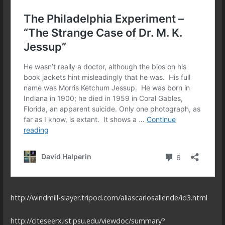
http://windmill-slayer.tripod.com/aliascarlosallende/id3.html
http://citeseerx.ist.psu.edu/viewdoc/summary?