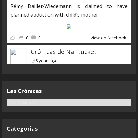
Rémy Daillet-Wiedemann is claimed to have
planned abduction with child’s mother
0
0
View on facebook
Crónicas de Nantucket
5 years ago
Descarga el nuevo programa
https://www.ivoox.com/cdn-6x07-8211-qanon-
Las Crónicas
parte-3-liarla-parda-audios-
mp3_rf_68083323_1.html
L
a
s
Terminamos con la visión general del fenómeno
C
Qanon que ha canibalizado
...
See more
Categorias
r