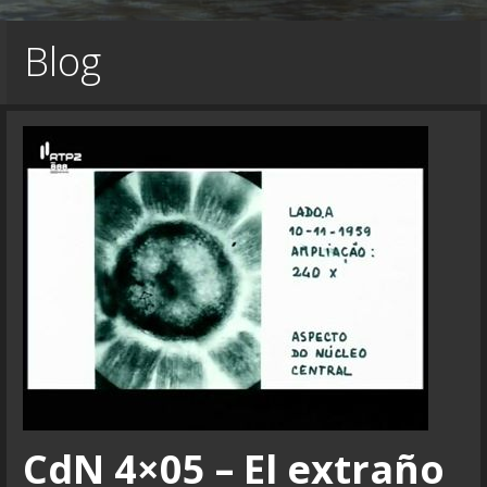
Blog
CdN 4×05 – El extraño