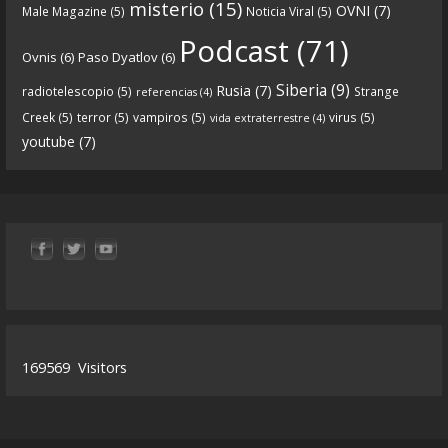
misterio
(15)
OVNI
(7)
Male Magazine
(5)
Noticia Viral
(5)
Tras una exhaustiva investigación en los orígenes
Podcast
(71)
Ovnis
(6)
Paso Dyatlov
(6)
y desarrollo de Qanon, la madre de todas las
...
See
Siberia
(9)
Rusia
(7)
radiotelescopio
(5)
Strange
referencias
(4)
more
Creek
(5)
terror
(5)
vampiros
(5)
virus
(5)
vida extraterrestre
(4)
youtube
(7)
9
1
View on facebook
«
‹
›
»
1
of
13
169569
Visitors