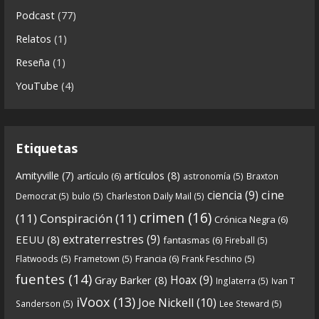
Descargar
Podcast
(77)
https://www.ivoox.com/cdn-6x06-8211-qanon-
Relatos
(1)
parte-2-la-forja-audios-mp3_rf_67540152_1.html
Reseña
(1)
Continuamos el especial Qanon con esta segunda
YouTube
(4)
entrega en la que describimos cómo se forja la
gran
...
See more
Etiquetas
artículos
(8)
Amityville
(7)
artículo
(6)
astronomía
(5)
Braxton
6
0
View on facebook
cine
ciencia
(9)
Democrat
(5)
bulo
(5)
Charleston Daily Mail
(5)
Crónicas de Nantucket
crimen
(16)
(11)
Conspiración
(11)
Crónica Negra
(6)
5 years ago
extraterrestres
(9)
EEUU
(8)
fantasmas
(6)
Fireball
(5)
Francia
(6)
Flatwoods
(5)
Frametown
(5)
Frank Feschino
(5)
Descargar
fuentes
(14)
Hoax
(9)
Gray Barker
(8)
Inglaterra
(5)
Ivan T
https://www.ivoox.com/cdn-6x05-8211-qanon-
iVoox
(13)
Joe Nickell
(10)
Sanderson
(5)
Lee Steward
(5)
parte-1-origenes-audios-mp3_rf_67157433_1.html