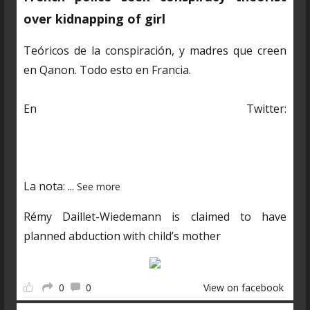
over kidnapping of girl
Teóricos de la conspiración, y madres que creen
en Qanon. Todo esto en Francia.
En Twitter:
https://twitter.com/CDNantucket/status/13848482
03250601985?s=19
La nota:
...
See more
Rémy Daillet-Wiedemann is claimed to have
planned abduction with child’s mother
0
0
View on facebook