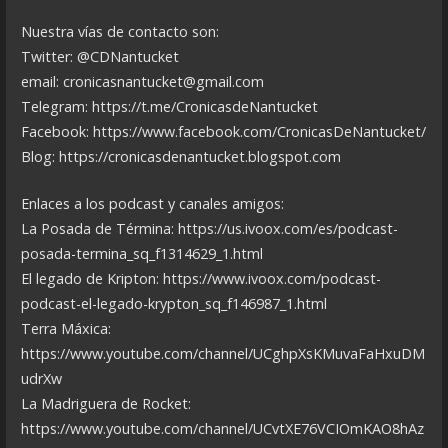
Nuestra vías de contacto son:
Twitter: @CDNantucket
email: cronicasnantucket@gmail.com
Telegram: https://t.me/CronicasdeNantucket
Facebook: https://www.facebook.com/CronicasDeNantucket/
Blog: https://cronicasdenantucket.blogspot.com
Enlaces a los podcast y canales amigos:
La Posada de Términa: https://us.ivoox.com/es/podcast-
posada-termina_sq_f1314629_1.html
El legado de Kripton: https://www.ivoox.com/podcast-
podcast-el-legado-krypton_sq_f146987_1.html
Terra Máxica:
https://www.youtube.com/channel/UCghpXsKMuvaFaHxuDM
udrXw
La Madriguera de Rocket:
https://www.youtube.com/channel/UCvtXE76VCIOmKAO8hAz