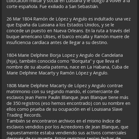
colocación militar y social en Luisiana y le obligó a volver a la
corte española. Fue exiliado a San Sebastián.
26 Mar 1804 Ramón de López y Angulo es indultado una vez
que España da Luisiana a los Estados Unidos, y se le
concede un puesto en Nueva Orleans. En la ruta a través del
buque americano Ulises, el barco encalla y Ramón muere de
insuficiencia cardíaca antes de llegar a su destino.
1804 Marie Delphine Borja Lopez y Angulo de Candelaria
(hija), también conocida como “Borquita” y que lleva el
nombre de su abuela paterna, nace en La Habana, Cuba de
Marie Delphine Macarty y Ramón López y Angulo.
1808 Marie Delphine Macarty de López y Angulo contrae
matrimonio con su segundo marido, el comerciante de
esclavos Jean Pierre Paulin Blanque. Jean Blanque tiene más
de 350 registros (eso hemos encontrado) con su nombre en
ellos como prueba de su ocupación en el Louisiana Slave
Trading Records.
También se encontraron archivos en el mismo índice de
esclavos vendidos por los Acreedores de Jean Blanque, que
supuestamente estaba vendiendo sus activos comerciales
después de su muerte. Estos registros tenían fechas de