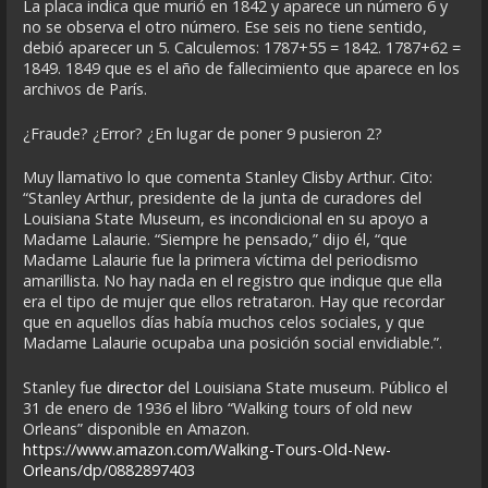
La placa indica que murió en 1842 y aparece un número 6 y
no se observa el otro número. Ese seis no tiene sentido,
debió aparecer un 5. Calculemos: 1787+55 = 1842. 1787+62 =
1849. 1849 que es el año de fallecimiento que aparece en los
archivos de París.
¿Fraude? ¿Error? ¿En lugar de poner 9 pusieron 2?
Muy llamativo lo que comenta Stanley Clisby Arthur. Cito:
“Stanley Arthur, presidente de la junta de curadores del
Louisiana State Museum, es incondicional en su apoyo a
Madame Lalaurie. “Siempre he pensado,” dijo él, “que
Madame Lalaurie fue la primera víctima del periodismo
amarillista. No hay nada en el registro que indique que ella
era el tipo de mujer que ellos retrataron. Hay que recordar
que en aquellos días había muchos celos sociales, y que
Madame Lalaurie ocupaba una posición social envidiable.”.
Stanley fue
director
del Louisiana State museum. Público el
31 de enero de 1936 el libro “Walking tours of old new
Orleans” disponible en Amazon.
https://www.amazon.com/Walking-Tours-Old-New-
Orleans/dp/0882897403