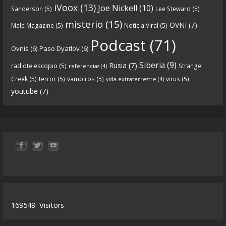
iVoox
(13)
Joe Nickell
(10)
Sanderson
(5)
Lee Steward
(5)
parte-1-origenes-audios-mp3_rf_67157433_1.html
misterio
(15)
OVNI
(7)
Male Magazine
(5)
Noticia Viral
(5)
Tras una exhaustiva investigación en los orígenes
Podcast
(71)
Ovnis
(6)
Paso Dyatlov
(6)
y desarrollo de Qanon, la madre de todas las
...
See
Siberia
(9)
Rusia
(7)
radiotelescopio
(5)
Strange
referencias
(4)
more
Creek
(5)
terror
(5)
vampiros
(5)
virus
(5)
vida extraterrestre
(4)
youtube
(7)
9
1
View on facebook
«
‹
›
»
1
of
13
169549
Visitors