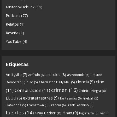
s
Misterio/Debunk
(19)
Descargar
Podcast
(77)
https://www.ivoox.com/cdn-6x06-8211-qanon-
Relatos
(1)
parte-2-la-forja-audios-mp3_rf_67540152_1.html
Reseña
(1)
Continuamos el especial Qanon con esta segunda
YouTube
(4)
entrega en la que describimos cómo se forja la
gran
...
See more
Etiquetas
artículos
(8)
Amityville
(7)
artículo
(6)
astronomía
(5)
Braxton
6
0
View on facebook
cine
ciencia
(9)
Democrat
(5)
bulo
(5)
Charleston Daily Mail
(5)
Crónicas de Nantucket
crimen
(16)
(11)
Conspiración
(11)
Crónica Negra
(6)
5 years ago
extraterrestres
(9)
EEUU
(8)
fantasmas
(6)
Fireball
(5)
Francia
(6)
Flatwoods
(5)
Frametown
(5)
Frank Feschino
(5)
Descargar
fuentes
(14)
Hoax
(9)
Gray Barker
(8)
Inglaterra
(5)
Ivan T
https://www.ivoox.com/cdn-6x05-8211-qanon-