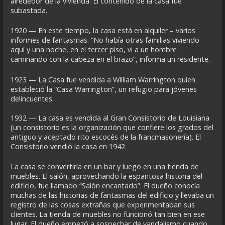
alrededor de la vivienda. El contenido de la casa fue
subastada.
1920 — En este tiempo, la casa está en alquiler – varios
informes de fantasmas. “No había otras familias viviendo
aquí y una noche, en el tercer piso, vi a un hombre
caminando con la cabeza en el brazo”, informa un residente.
1923 — La Casa fue vendida a William Warrington quien
estableció la “Casa Warrington”, un refugio para jóvenes
delincuentes.
1932 — La casa es vendida al Gran Consistorio de Louisiana
(un consistorio es la organización que confiere los grados del
antiguo y aceptado rito escocés de la francmasonería). El
Consistorio vendió la casa en 1942.
La casa se convertiría en un bar y luego en una tienda de
muebles. El salón, aprovechando la espantosa historia del
edificio, fue llamado “Salón encantado”. El dueño conocía
muchas de las historias de fantasmas del edificio y llevaba un
registro de las cosas extrañas que experimentaban sus
clientes. La tienda de muebles no funcionó tan bien en ese
lugar. El dueño empezó a sospechar de vandalismo cuando