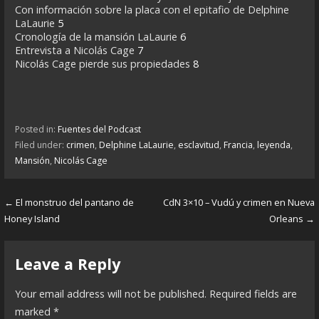
Con información sobre la placa con el epitafio de Delphine
LaLaurie
5
Cronología de la mansión LaLaurie
6
Entrevista a Nicolás Cage
7
Nicolás Cage pierde sus propiedades
8
Posted in:
Fuentes del Podcast
Filed under:
crimen
,
Delphine LaLaurie
,
esclavitud
,
Francia
,
leyenda
,
Mansión
,
Nicolás Cage
← El monstruo del pantano de
CdN 3×10 – Vudú y crimen en Nueva
P
Honey Island
Orleans →
o
s
Leave a Reply
t
Your email address will not be published.
Required fields are
n
marked
*