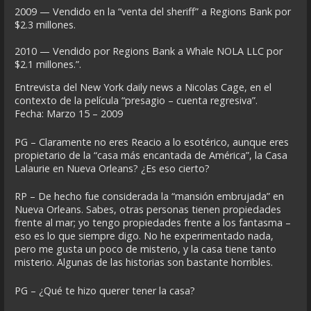
2009 — Vendido en la “venta del sheriff” a Regions Bank por
$2.3 millones.
2010 — Vendido por Regions Bank a Whale NOLA LLC por
$2.1 millones.”.
Entrevista del New York daily news a Nicolas Cage, en el
contexto de la película “presagio – cuenta regresiva”.
Fecha: Marzo 15 – 2009
PG – Claramente no eres Reacio a lo esotérico, aunque eres
propietario de la “casa más encantada de América”, la Casa
Lalaurie en Nueva Orleans? ¿Es eso cierto?
RP – De hecho fue considerada la “mansión embrujada” en
Nueva Orleans. Sabes, otras personas tienen propiedades
frente al mar; yo tengo propiedades frente a los fantasma –
eso es lo que siempre digo. No he experimentado nada,
pero me gusta un poco de misterio, y la casa tiene tanto
misterio. Algunas de las historias son bastante horribles.
PG – ¿Qué te hizo querer tener la casa?