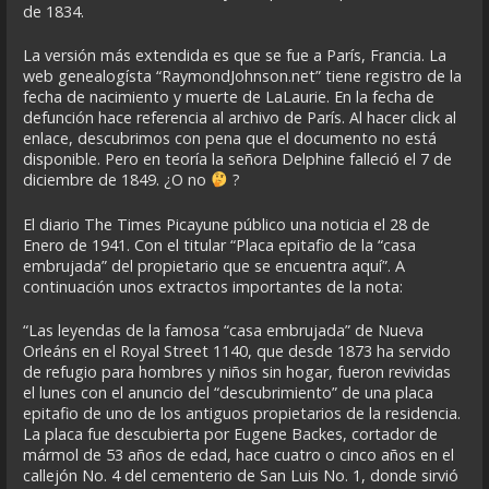
de 1834.
La versión más extendida es que se fue a París, Francia. La
web genealogísta “RaymondJohnson.net” tiene registro de la
fecha de nacimiento y muerte de LaLaurie. En la fecha de
defunción hace referencia al archivo de París. Al hacer click al
enlace, descubrimos con pena que el documento no está
disponible. Pero en teoría la señora Delphine falleció el 7 de
diciembre de 1849. ¿O no
?
El diario The Times Picayune público una noticia el 28 de
Enero de 1941. Con el titular “Placa epitafio de la “casa
embrujada” del propietario que se encuentra aquí”. A
continuación unos extractos importantes de la nota:
“Las leyendas de la famosa “casa embrujada” de Nueva
Orleáns en el Royal Street 1140, que desde 1873 ha servido
de refugio para hombres y niños sin hogar, fueron revividas
el lunes con el anuncio del “descubrimiento” de una placa
epitafio de uno de los antiguos propietarios de la residencia.
La placa fue descubierta por Eugene Backes, cortador de
mármol de 53 años de edad, hace cuatro o cinco años en el
callejón No. 4 del cementerio de San Luis No. 1, donde sirvió