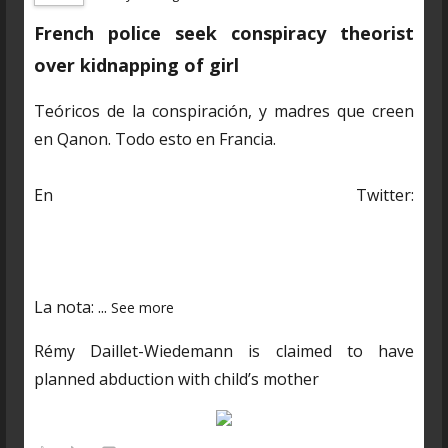
French police seek conspiracy theorist
over kidnapping of girl
Teóricos de la conspiración, y madres que creen
en Qanon. Todo esto en Francia.
En Twitter:
https://twitter.com/CDNantucket/status/13848482
03250601985?s=19
La nota:
...
See more
Rémy Daillet-Wiedemann is claimed to have
planned abduction with child’s mother