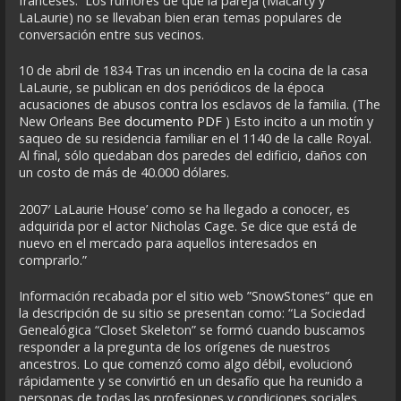
franceses. Los rumores de que la pareja (Macarty y
LaLaurie) no se llevaban bien eran temas populares de
conversación entre sus vecinos.
10 de abril de 1834 Tras un incendio en la cocina de la casa
LaLaurie, se publican en dos periódicos de la época
acusaciones de abusos contra los esclavos de la familia. (The
New Orleans Bee
documento PDF
) Esto incito a un motín y
saqueo de su residencia familiar en el 1140 de la calle Royal.
Al final, sólo quedaban dos paredes del edificio, daños con
un costo de más de 40.000 dólares.
2007′ LaLaurie House’ como se ha llegado a conocer, es
adquirida por el actor Nicholas Cage. Se dice que está de
nuevo en el mercado para aquellos interesados en
comprarlo.”
Información recabada por el sitio web ”SnowStones” que en
la descripción de su sitio se presentan como: “La Sociedad
Genealógica “Closet Skeleton” se formó cuando buscamos
responder a la pregunta de los orígenes de nuestros
ancestros. Lo que comenzó como algo débil, evolucionó
rápidamente y se convirtió en un desafío que ha reunido a
personas de todas las profesiones y condiciones sociales