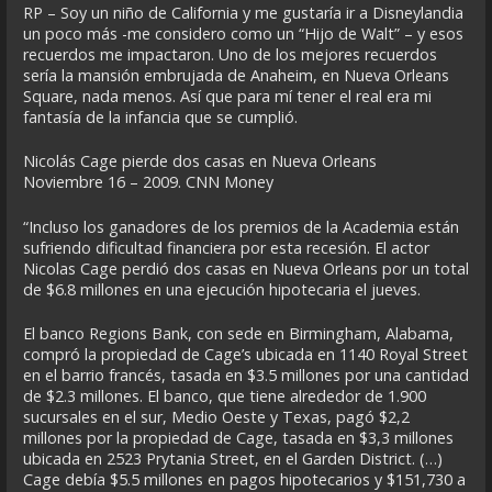
RP – Soy un niño de California y me gustaría ir a Disneylandia
un poco más -me considero como un “Hijo de Walt” – y esos
recuerdos me impactaron. Uno de los mejores recuerdos
sería la mansión embrujada de Anaheim, en Nueva Orleans
Square, nada menos. Así que para mí tener el real era mi
fantasía de la infancia que se cumplió.
Nicolás Cage pierde dos casas en Nueva Orleans
Noviembre 16 – 2009. CNN Money
“Incluso los ganadores de los premios de la Academia están
sufriendo dificultad financiera por esta recesión. El actor
Nicolas Cage perdió dos casas en Nueva Orleans por un total
de $6.8 millones en una ejecución hipotecaria el jueves.
El banco Regions Bank, con sede en Birmingham, Alabama,
compró la propiedad de Cage’s ubicada en 1140 Royal Street
en el barrio francés, tasada en $3.5 millones por una cantidad
de $2.3 millones. El banco, que tiene alrededor de 1.900
sucursales en el sur, Medio Oeste y Texas, pagó $2,2
millones por la propiedad de Cage, tasada en $3,3 millones
ubicada en 2523 Prytania Street, en el Garden District. (…)
Cage debía $5.5 millones en pagos hipotecarios y $151,730 a