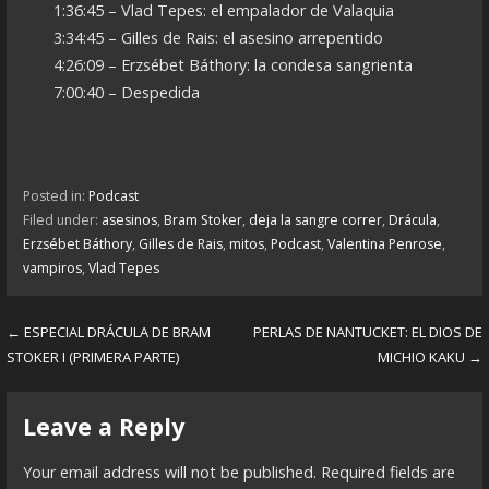
1:36:45 – Vlad Tepes: el empalador de Valaquia
3:34:45 – Gilles de Rais: el asesino arrepentido
4:26:09 – Erzsébet Báthory: la condesa sangrienta
7:00:40 – Despedida
Posted in:
Podcast
Filed under:
asesinos
,
Bram Stoker
,
deja la sangre correr
,
Drácula
,
Erzsébet Báthory
,
Gilles de Rais
,
mitos
,
Podcast
,
Valentina Penrose
,
vampiros
,
Vlad Tepes
← ESPECIAL DRÁCULA DE BRAM
PERLAS DE NANTUCKET: EL DIOS DE
P
STOKER I (PRIMERA PARTE)
MICHIO KAKU →
o
s
Leave a Reply
t
Your email address will not be published.
Required fields are