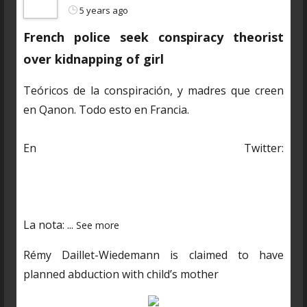
5 years ago
French police seek conspiracy theorist
over kidnapping of girl
Teóricos de la conspiración, y madres que creen
en Qanon. Todo esto en Francia.
En Twitter:
https://twitter.com/CDNantucket/status/13848482
03250601985?s=19
La nota:
...
See more
Rémy Daillet-Wiedemann is claimed to have
planned abduction with child’s mother