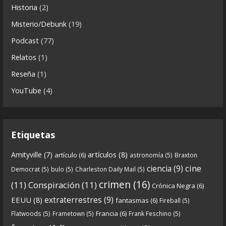
Historia
(2)
a
5 years ago
s
Misterio/Debunk
(19)
Descargar
Podcast
(77)
https://www.ivoox.com/cdn-6x06-8211-qanon-
Relatos
(1)
parte-2-la-forja-audios-mp3_rf_67540152_1.html
Reseña
(1)
Continuamos el especial Qanon con esta segunda
YouTube
(4)
entrega en la que describimos cómo se forja la
gran
...
See more
Etiquetas
artículos
(8)
Amityville
(7)
artículo
(6)
astronomía
(5)
Braxton
6
0
View on facebook
cine
ciencia
(9)
Democrat
(5)
bulo
(5)
Charleston Daily Mail
(5)
Crónicas de Nantucket
crimen
(16)
(11)
Conspiración
(11)
Crónica Negra
(6)
5 years ago
extraterrestres
(9)
EEUU
(8)
fantasmas
(6)
Fireball
(5)
Francia
(6)
Flatwoods
(5)
Frametown
(5)
Frank Feschino
(5)
Descargar