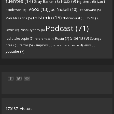
fuentes
(14)
Hoax
(9)
Gray Barker
(8)
Inglaterra
(5)
Ivan T
https://www.ivoox.com/cdn-6x05-8211-qanon-
iVoox
(13)
Joe Nickell
(10)
Sanderson
(5)
Lee Steward
(5)
parte-1-origenes-audios-mp3_rf_67157433_1.html
misterio
(15)
OVNI
(7)
Male Magazine
(5)
Noticia Viral
(5)
Tras una exhaustiva investigación en los orígenes
Podcast
(71)
Ovnis
(6)
Paso Dyatlov
(6)
y desarrollo de Qanon, la madre de todas las
...
See
Siberia
(9)
Rusia
(7)
radiotelescopio
(5)
Strange
referencias
(4)
more
Creek
(5)
terror
(5)
vampiros
(5)
virus
(5)
vida extraterrestre
(4)
youtube
(7)
9
1
View on facebook
«
‹
›
»
1
of
13
170137
Visitors