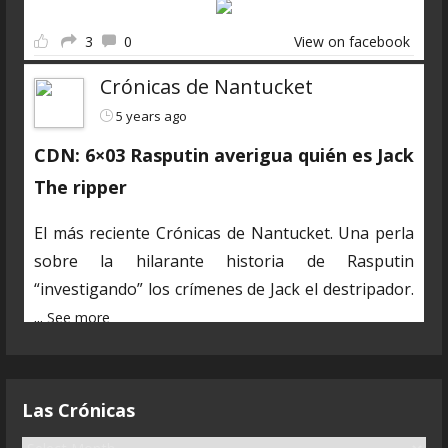
3
0
View on facebook
Crónicas de Nantucket
5 years ago
CDN: 6×03 Rasputin averigua quién es Jack
The ripper
El más reciente Crónicas de Nantucket. Una perla
sobre la hilarante historia de Rasputin
“investigando” los crímenes de Jack el destripador.
...
See more
En estos días algunos de los marineros estamos
muy ocupados en las obligaciones de nuestra vida
Las Crónicas
secreta. Poco a poco volvemos a la normalidad y ya
estamos preparando nuevos y desopilantes