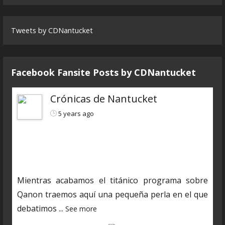
Tweets by CDNantucket
Facebook Fansite Posts by ‎CDNantucket
Crónicas de Nantucket
5 years ago
https://www.ivoox.com/cdn-6x04-8211-autopsias-
a-extraterrestres-audios-mp3_rf_66160898_1.html
Mientras acabamos el titánico programa sobre
Qanon traemos aquí una pequeña perla en el que
debatimos
...
See more