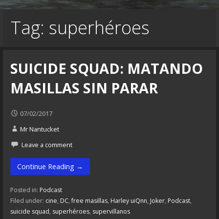
Tag: superhéroes
SUICIDE SQUAD: MATANDO
MASILLAS SIN PARAR
07/02/2017
Mr Nantucket
Leave a comment
Continue Reading →
Posted in:
Podcast
Filed under:
cine
,
DC
,
free masillas
,
Harley uiQnn
,
Joker
,
Podcast
,
suicide squad
,
superhéroes
,
supervillanos