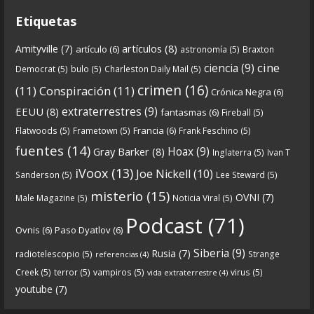
Etiquetas
8
0
View on facebook
artículos
(8)
Amityville
(7)
artículo
(6)
astronomía
(5)
Braxton
Crónicas de Nantucket
cine
ciencia
(9)
Democrat
(5)
bulo
(5)
Charleston Daily Mail
(5)
5 years ago
crimen
(16)
(11)
Conspiración
(11)
Crónica Negra
(6)
Crónicas De Nantucket on Twitter
extraterrestres
(9)
EEUU
(8)
fantasmas
(6)
Fireball
(5)
Francia
(6)
Flatwoods
(5)
Frametown
(5)
Frank Feschino
(5)
Próximamente en el
de Crónicas de
#Podcast
fuentes
(14)
Hoax
(9)
Gray Barker
(8)
Inglaterra
(5)
Ivan T
nantucket.
iVoox
(13)
Joe Nickell
(10)
Sanderson
(5)
Lee Steward
(5)
https://twitter.com/CDNantucket/status/13336753
misterio
(15)
OVNI
(7)
Male Magazine
(5)
Noticia Viral
(5)
52049274880?s=19
Podcast
(71)
Ovnis
(6)
Paso Dyatlov
(6)
“Próximamente en el
de Crónicas de
#podcast
Siberia
(9)
nantucket.
https://t.co/3zqG4RtRl7
”
Rusia
(7)
radiotelescopio
(5)
Strange
referencias
(4)
Creek
(5)
terror
(5)
vampiros
(5)
virus
(5)
vida extraterrestre
(4)
youtube
(7)
0
1
View on facebook