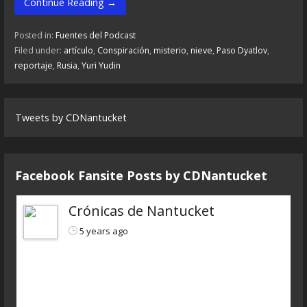
Continue Reading →
Posted in:
Fuentes del Podcast
Filed under:
artículo
,
Conspiración
,
misterio
,
nieve
,
Paso Dyatlov
,
reportaje
,
Rusia
,
Yuri Yudin
Tweets by CDNantucket
Facebook Fansite Posts by ‎CDNantucket
Crónicas de Nantucket
5 years ago
https://www.ivoox.com/cdn-6x04-8211-autopsias-
a-extraterrestres-audios-mp3_rf_66160898_1.html