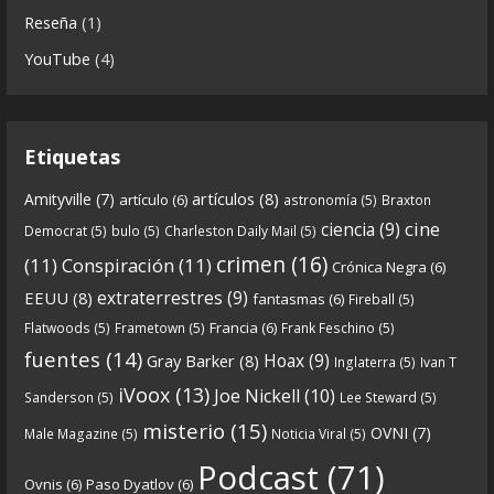
Reseña
(1)
mp3_rf_62723031_1.html
YouTube
(4)
En esta entrega traemos
...
See more
Etiquetas
8
0
View on facebook
artículos
(8)
Amityville
(7)
artículo
(6)
astronomía
(5)
Braxton
Crónicas de Nantucket
cine
ciencia
(9)
Democrat
(5)
bulo
(5)
Charleston Daily Mail
(5)
5 years ago
crimen
(16)
(11)
Conspiración
(11)
Crónica Negra
(6)
Crónicas De Nantucket on Twitter
extraterrestres
(9)
EEUU
(8)
fantasmas
(6)
Fireball
(5)
Francia
(6)
Flatwoods
(5)
Frametown
(5)
Frank Feschino
(5)
Próximamente en el
de Crónicas de
#Podcast
fuentes
(14)
Hoax
(9)
Gray Barker
(8)
Inglaterra
(5)
Ivan T
nantucket.
iVoox
(13)
Joe Nickell
(10)
Sanderson
(5)
Lee Steward
(5)
https://twitter.com/CDNantucket/status/13336753
misterio
(15)
OVNI
(7)
Male Magazine
(5)
Noticia Viral
(5)
52049274880?s=19
Podcast
(71)
Ovnis
(6)
Paso Dyatlov
(6)
“Próximamente en el
de Crónicas de
#podcast