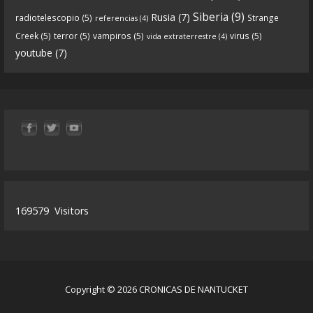
Siberia
(9)
nantucket.
https://t.co/3zqG4RtRl7
”
Rusia
(7)
radiotelescopio
(5)
Strange
referencias
(4)
Creek
(5)
terror
(5)
vampiros
(5)
virus
(5)
vida extraterrestre
(4)
youtube
(7)
0
1
View on facebook
«
‹
›
»
2
of
13
169579
Visitors
Copyright © 2026 CRONICAS DE NANTUCKET