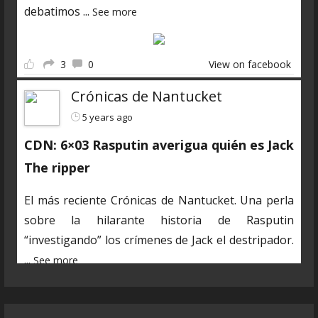
debatimos
...
See more
3
0
View on facebook
Crónicas de Nantucket
5 years ago
CDN: 6×03 Rasputin averigua quién es Jack
The ripper
El más reciente Crónicas de Nantucket. Una perla
sobre la hilarante historia de Rasputin
“investigando” los crímenes de Jack el destripador.
...
See more
En estos días algunos de los marineros estamos
muy ocupados en las obligaciones de nuestra vida