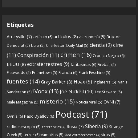
En esta entrega traemos
...
See more
Etiquetas
8
0
View on facebook
artículos
(8)
Amityville
(7)
artículo
(6)
astronomía
(5)
Braxton
Crónicas de Nantucket
cine
ciencia
(9)
Democrat
(5)
bulo
(5)
Charleston Daily Mail
(5)
5 years ago
crimen
(16)
(11)
Conspiración
(11)
Crónica Negra
(6)
Crónicas De Nantucket on Twitter
extraterrestres
(9)
EEUU
(8)
fantasmas
(6)
Fireball
(5)
Francia
(6)
Flatwoods
(5)
Frametown
(5)
Frank Feschino
(5)
Próximamente en el
de Crónicas de
#Podcast
fuentes
(14)
Hoax
(9)
Gray Barker
(8)
Inglaterra
(5)
Ivan T
nantucket.
iVoox
(13)
Joe Nickell
(10)
Sanderson
(5)
Lee Steward
(5)
https://twitter.com/CDNantucket/status/13336753
misterio
(15)
OVNI
(7)
Male Magazine
(5)
Noticia Viral
(5)
52049274880?s=19
Podcast
(71)
Ovnis
(6)
Paso Dyatlov
(6)
“Próximamente en el
de Crónicas de
#podcast
Siberia
(9)
nantucket.
https://t.co/3zqG4RtRl7
”
Rusia
(7)
radiotelescopio
(5)
Strange
referencias
(4)
Creek
(5)
terror
(5)
vampiros
(5)
virus
(5)
vida extraterrestre
(4)