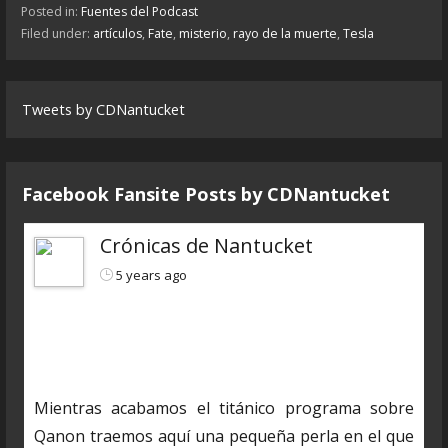
Posted in:
Fuentes del Podcast
Filed under:
artículos
,
Fate
,
misterio
,
rayo de la muerte
,
Tesla
Tweets by CDNantucket
Facebook Fansite Posts by ‎CDNantucket
Crónicas de Nantucket
5 years ago
https://www.ivoox.com/cdn-6x04-8211-autopsias-
a-extraterrestres-audios-mp3_rf_66160898_1.html
Mientras acabamos el titánico programa sobre
Qanon traemos aquí una pequeña perla en el que